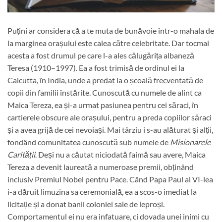
Puțini ar considera că a te muta de bunăvoie într-o mahala de
la marginea orașului este calea către celebritate. Dar tocmai
acesta a fost drumul pe care l-a ales călugărița albaneză
Teresa (1910–1997). Ea a fost trimisă de ordinul ei la
Calcutta, în India, unde a predat la o școală frecventată de
copii din familii înstărite. Cunoscută cu numele de alint ca
Maica Tereza, ea și-a urmat pasiunea pentru cei săraci, în
cartierele obscure ale orașului, pentru a preda copiilor săraci
și a avea grijă de cei nevoiași. Mai târziu i s-au alăturat și alții,
fondând comunitatea cunoscută sub numele de
Misionarele
Carității
. Deși nu a căutat niciodată faimă sau avere, Maica
Tereza a devenit laureată a numeroase premii, obținând
inclusiv Premiul Nobel pentru Pace. Când Papa Paul al VI-lea
i-a dăruit limuzina sa ceremonială, ea a scos-o imediat la
licitație și a donat banii coloniei sale de leproși.
Comportamentul ei nu era infatuare, ci dovada unei inimi cu