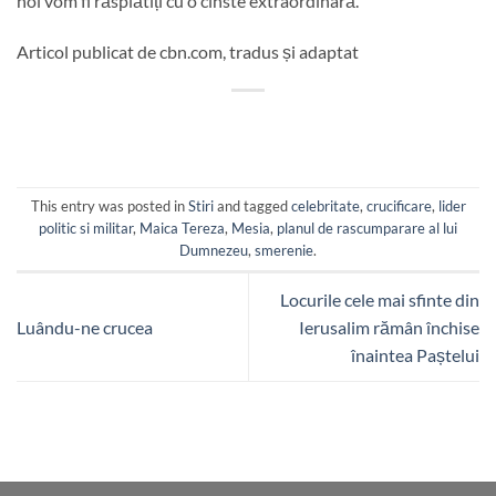
noi vom fi răsplătiți cu o cinste extraordinară.
Articol publicat de cbn.com, tradus și adaptat
This entry was posted in
Stiri
and tagged
celebritate
,
crucificare
,
lider
politic si militar
,
Maica Tereza
,
Mesia
,
planul de rascumparare al lui
Dumnezeu
,
smerenie
.
Locurile cele mai sfinte din
Luându-ne crucea
Ierusalim rămân închise
înaintea Paștelui