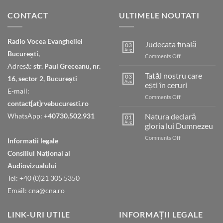
CONTACT
ULTIMELE NOUTATI
Radio Vocea Evangheliei
Judecata finală
03
Aug
București,
on
Comments Off
Judecata
Adresă:
str. Paul Greceanu, nr.
finală
Tatăl nostru care
03
16, sector 2, București
Aug
ești în ceruri
E-mail:
on
Comments Off
contact[at]rvebucuresti.ro
Tatăl
nostru
WhatsApp:
+40730.502.931
Natura declară
01
care
Aug
gloria lui Dumnezeu
ești
on
Comments Off
în
Informatii legale
Natura
ceruri
Consiliul Naţional al
declară
gloria
Audiovizualului
lui
Tel: +40 (0)21 305 5350
Dumnezeu
Email: cna@cna.ro
LINK-URI UTILE
INFORMAȚII LEGALE