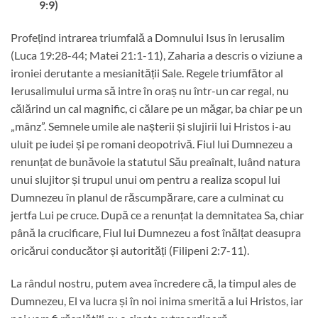
9:9)
Profețind intrarea triumfală a Domnului Isus în Ierusalim
(Luca 19:28-44; Matei 21:1-11), Zaharia a descris o viziune a
ironiei derutante a mesianității Sale. Regele triumfător al
Ierusalimului urma să intre în oraș nu într-un car regal, nu
călărind un cal magnific, ci călare pe un măgar, ba chiar pe un
„mânz”. Semnele umile ale nașterii și slujirii lui Hristos i-au
uluit pe iudei și pe romani deopotrivă. Fiul lui Dumnezeu a
renunțat de bunăvoie la statutul Său preaînalt, luând natura
unui slujitor și trupul unui om pentru a realiza scopul lui
Dumnezeu în planul de răscumpărare, care a culminat cu
jertfa Lui pe cruce. După ce a renunțat la demnitatea Sa, chiar
până la crucificare, Fiul lui Dumnezeu a fost înălțat deasupra
oricărui conducător și autorități (Filipeni 2:7-11).
La rândul nostru, putem avea încredere că, la timpul ales de
Dumnezeu, El va lucra și în noi inima smerită a lui Hristos, iar