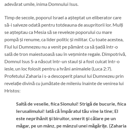
adevărat umile, inima Domnului Isus.
Timp de secole, poporul Israel a așteptat un eliberator care
să-i salveze odată pentru totdeauna de asupritorii lor. Mulți
se așteptau ca Mesia să se reveleze poporului cu mare
pompă și renume, ca lider politic și militar. Cu toate acestea,
Fiul lui Dumnezeu nu a venit pe pământ ca să șadă într-o
sală de tron maiestuoasă sau în veșminte regale. Dimpotrivă,
Domnul Isus S-a născut într-un staul și a fost culcat într-o
iesle, un loc folosit pentru a hrăni animalele (Luca 2:7).
Profetului Zaharia i s-a descoperit planul lui Dumnezeu prin
revelație divină cu jumătate de mileniu înainte de venirea lui
Hristos:
Saltă de veselie, fiica Sionului! Strigă de bucurie, fiica
Ierusalimului! Iată că Împăratul tău vine la tine; El
este neprihănit şi biruitor, smerit şi călare pe un
măgar, pe un mânz, pe mânzul unei măgăriţe. (Zaharia