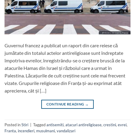
Guvernul francez a publicat un raport din care reiese că
jumătate din totalul actelor antireligioase sunt îndreptate
împotriva evreilor, înregistrându-se o creștere bruscă de la
atacurile Hamas din Israel și războiul care a urmat în
Palestina. Lăcașurile de cult creștine sunt cele mai frecvent
vizate. Grupurile religioase din Franța și-au exprimat atât
aprecierea, cât și […]
CONTINUE READING
→
Posted in
Stiri
|
Tagged
antisemiti
,
atacuri antireligioase
,
crestini
,
evrei
,
Franta
,
incendieri
,
musulmani
,
vandalizari