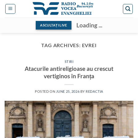
Skip
to
content
Loading ...
ASCULTAȚI LIVE
TAG ARCHIVES:
EVREI
STIRI
Atacurile antireligioase au crescut
vertiginos în Franța
POSTED ON
JUNE 25, 2026
BY
REDACTIA