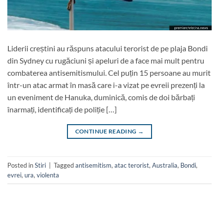
Liderii creștini au răspuns atacului terorist de pe plaja Bondi
din Sydney cu rugăciuni și apeluri de a face mai mult pentru
combaterea antisemitismului. Cel puțin 15 persoane au murit
într-un atac armat în masă care i-a vizat pe evreii prezenți la
un eveniment de Hanuka, duminică, comis de doi bărbați
înarmați, identificați de poliție […]
CONTINUE READING
→
Posted in
Stiri
|
Tagged
antisemitism
,
atac terorist
,
Australia
,
Bondi
,
evrei
,
ura
,
violenta