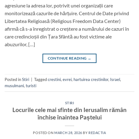
agresiune la adresa lor, potrivit unei organizații care
monitorizează cazurile de hărțuire. Centrul de Date privind
Libertatea Religioasă (Religious Freedom Data Center)
afirmă că s-a înregistrat o creștere a numărului de cazuri în
care credincioșii din Țara Sfântă au fost victime ale
abuzurilor, […]
CONTINUE READING
→
Posted in
Stiri
|
Tagged
crestini
,
evrei
,
hartuirea crestinilor
,
Israel
,
musulmani
,
turisti
STIRI
Locurile cele mai sfinte din Ierusalim rămân
închise înaintea Paștelui
POSTED ON
MARCH 28, 2026
BY
REDACTIA