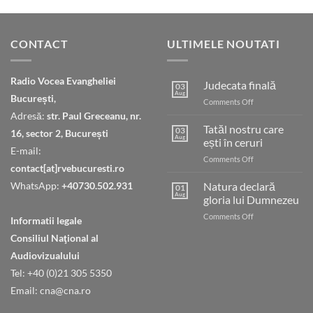
CONTACT
ULTIMELE NOUTATI
Radio Vocea Evangheliei
Judecata finală
03
Aug
București,
on
Comments Off
Judecata
Adresă:
str. Paul Greceanu, nr.
finală
Tatăl nostru care
03
16, sector 2, București
Aug
ești în ceruri
E-mail:
on
Comments Off
contact[at]rvebucuresti.ro
Tatăl
nostru
WhatsApp:
+40730.502.931
Natura declară
01
care
Aug
gloria lui Dumnezeu
ești
on
Comments Off
în
Informatii legale
Natura
ceruri
Consiliul Naţional al
declară
gloria
Audiovizualului
lui
Tel: +40 (0)21 305 5350
Dumnezeu
Email: cna@cna.ro