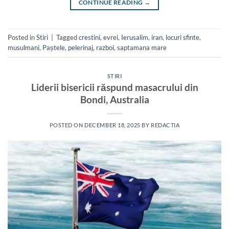
CONTINUE READING
→
Posted in
Stiri
|
Tagged
crestini
,
evrei
,
Ierusalim
,
iran
,
locuri sfinte
,
musulmani
,
Paștele
,
pelerinaj
,
razboi
,
saptamana mare
STIRI
Liderii bisericii răspund masacrului din
Bondi, Australia
POSTED ON
DECEMBER 18, 2025
BY
REDACTIA