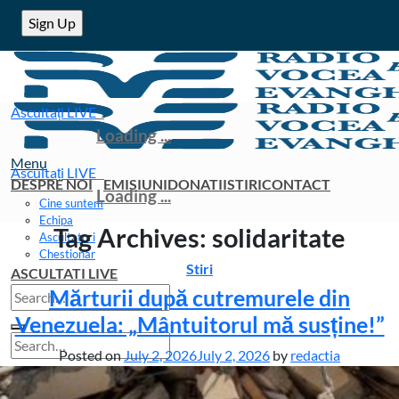
Ascultați LIVE
Loading ...
Menu
Ascultați LIVE
DESPRE NOI
EMISIUNI
DONATII
STIRI
CONTACT
Loading ...
Cine suntem
Echipa
Tag Archives:
solidaritate
Ascultatori
Chestionar
Stiri
ASCULTATI LIVE
Mărturii după cutremurele din
Venezuela: „Mântuitorul mă susține!”
Posted on
July 2, 2026
July 2, 2026
by
redactia