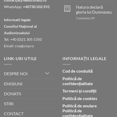
contact[at]rvebucuresti.ro
Tatăl
nostru
WhatsApp:
+40730.502.931
Natura declară
01
care
Aug
gloria lui Dumnezeu
ești
on
Comments Off
în
Informatii legale
Natura
ceruri
Consiliul Naţional al
declară
gloria
Audiovizualului
lui
Tel: +40 (0)21 305 5350
Dumnezeu
Email: cna@cna.ro
LINK-URI UTILE
INFORMAȚII LEGALE
Cod de conduită
DESPRE NOI
Politică de
confidențialitate
EMISIUNI
Termeni și condiții
DONATII
Politică de cookies
STIRI
Politică de anulare
Politică de
CONTACT
confidențialitate