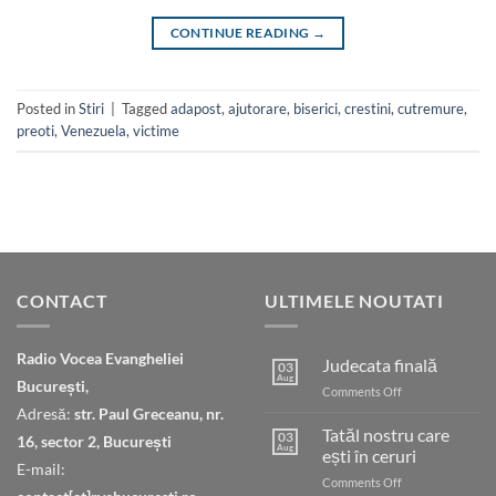
CONTINUE READING
→
Posted in
Stiri
|
Tagged
adapost
,
ajutorare
,
biserici
,
crestini
,
cutremure
,
preoti
,
Venezuela
,
victime
CONTACT
ULTIMELE NOUTATI
Radio Vocea Evangheliei
Judecata finală
03
Aug
București,
on
Comments Off
Judecata
Adresă:
str. Paul Greceanu, nr.
finală
Tatăl nostru care
03
16, sector 2, București
Aug
ești în ceruri
E-mail:
on
Comments Off