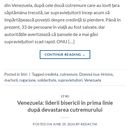
din Venezuela, după cele două cutremure care au lovit țara
săptămâna trecută, iar supraviețuitorii încep acum să
împărtășească povești despre credință și pierdere. Până în
prezent, 33 de persoane în viață au fost salvate, dar
autoritățile avertizează că șansele de a mai găsi
supraviețuitori scad rapid. ONU […]
CONTINUE READING
→
Posted in
Stiri
|
Tagged
credinta
,
cutremure
,
Domnul Isus Hristos
,
marturii
,
rugaciune
,
solidaritate
,
supravietuitori
,
Venezuela
STIRI
Venezuela: liderii bisericii în prima linie
după devastarea cutremurului
POSTED ON
JUNE 29, 2026
BY
REDACTIA