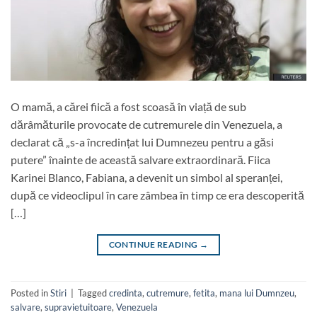
O mamă, a cărei fiică a fost scoasă în viață de sub
dărâmăturile provocate de cutremurele din Venezuela, a
declarat că „s-a încredințat lui Dumnezeu pentru a găsi
putere” înainte de această salvare extraordinară. Fiica
Karinei Blanco, Fabiana, a devenit un simbol al speranței,
după ce videoclipul în care zâmbea în timp ce era descoperită
[…]
CONTINUE READING
→
Posted in
Stiri
|
Tagged
credinta
,
cutremure
,
fetita
,
mana lui Dumnzeu
,
salvare
,
supravietuitoare
,
Venezuela