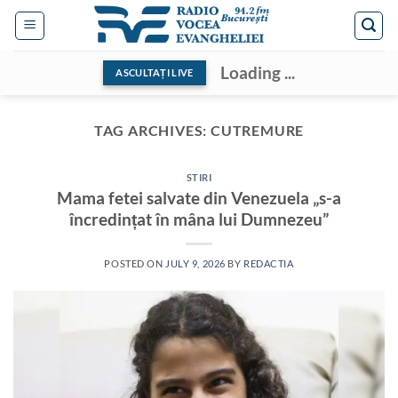
Skip
to
content
Loading ...
ASCULTAȚI LIVE
TAG ARCHIVES:
CUTREMURE
STIRI
Mama fetei salvate din Venezuela „s-a
încredințat în mâna lui Dumnezeu”
POSTED ON
JULY 9, 2026
BY
REDACTIA