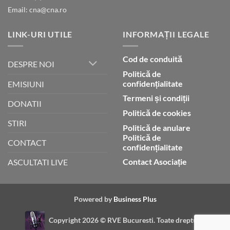
afara
din
Email: cna@cna.ro
legii
Indonezia
condamnat
pentru
LINK-URI UTILE
INFORMAȚII LEGALE
presupusă
blasfemie
împotriva
Cod de conduită
islamului
DESPRE NOI
Politică de
confidențialitate
EMISIUNI
Termeni și condiții
DONATII
Politică de cookies
STIRI
Politică de anulare
Politică de
CONTACT
confidențialitate
Contact Asociație
ASCULTATI LIVE
Powered by
Business Plus
Copyright 2026 ©
RVE Bucuresti. Toate drepturile