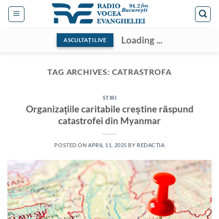
Skip
to
content
Loading ...
ASCULTAȚI LIVE
TAG ARCHIVES:
CATRASTROFA
STIRI
Organizațiile caritabile creștine răspund
catastrofei din Myanmar
POSTED ON
APRIL 11, 2025
BY
REDACTIA