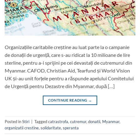
Organizațiile caritabile creștine au luat parte la o campanie
de donații de urgență, care s-au ridicat la 10 milioane de lire
sterline, pentru a-i sprijini pe cei devastați de cutremurul din
Myanmar. CAFOD, Christian Aid, Tearfund și World Vision
UK și-au unit forțele pentru a răspunde apelului Comitetului
de Urgență pentru Dezastre din Myanmar, după […]
CONTINUE READING
→
Posted in
Stiri
|
Tagged
catrastrofa
,
cutremur
,
donatii
,
Myanmar
,
organizatii crestine
,
solidaritate
,
speranta