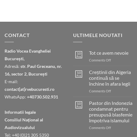
CONTACT
ULTIMELE NOUTATI
Radio Vocea Evangheliei
Tot ce avem nevoie
10
Aug
București,
on
Comments Off
Tot
Adresă:
str. Paul Greceanu, nr.
ce
Creștinii din Algeria
10
16, sector 2, București
avem
Aug
continuă să se
nevoie
E-mail:
închine în afara legii
contact[at]rvebucuresti.ro
on
Comments Off
Creștinii
WhatsApp:
+40730.502.931
din
Pastor din Indonezia
10
Algeria
Aug
condamnat pentru
Informatii legale
continuă
presupusă blasfemie
să
Consiliul Naţional al
împotriva islamului
se
Audiovizualului
închine
on
Comments Off
în
Pastor
Tel: +40 (0)21 305 5350