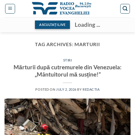
Skip
to
content
Loading ...
ASCULTAȚI LIVE
TAG ARCHIVES:
MARTURII
STIRI
Mărturii după cutremurele din Venezuela:
„Mântuitorul mă susține!”
POSTED ON
JULY 2, 2026
BY
REDACTIA