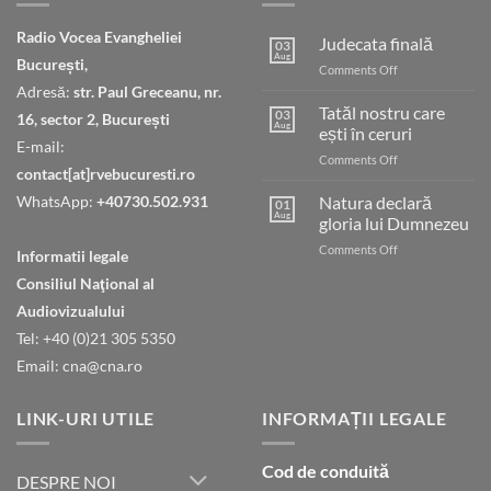
Radio Vocea Evangheliei
Judecata finală
03
Aug
București,
on
Comments Off
Judecata
Adresă:
str. Paul Greceanu, nr.
finală
Tatăl nostru care
03
16, sector 2, București
Aug
ești în ceruri
E-mail:
on
Comments Off
contact[at]rvebucuresti.ro
Tatăl
nostru
WhatsApp:
+40730.502.931
Natura declară
01
care
Aug
gloria lui Dumnezeu
ești
on
Comments Off
în
Informatii legale
Natura
ceruri
Consiliul Naţional al
declară
gloria
Audiovizualului
lui
Tel: +40 (0)21 305 5350
Dumnezeu
Email: cna@cna.ro
LINK-URI UTILE
INFORMAȚII LEGALE
Cod de conduită
DESPRE NOI