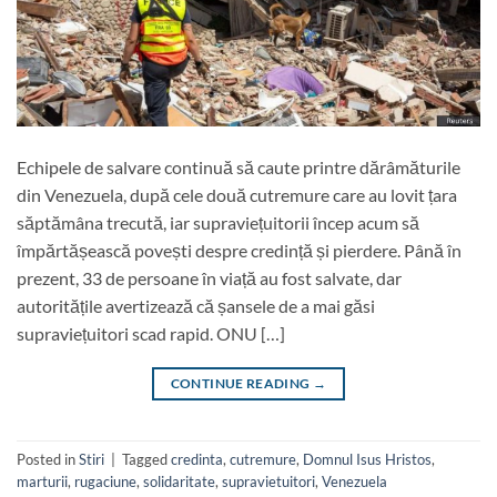
Echipele de salvare continuă să caute printre dărâmăturile
din Venezuela, după cele două cutremure care au lovit țara
săptămâna trecută, iar supraviețuitorii încep acum să
împărtășească povești despre credință și pierdere. Până în
prezent, 33 de persoane în viață au fost salvate, dar
autoritățile avertizează că șansele de a mai găsi
supraviețuitori scad rapid. ONU […]
CONTINUE READING
→
Posted in
Stiri
|
Tagged
credinta
,
cutremure
,
Domnul Isus Hristos
,
marturii
,
rugaciune
,
solidaritate
,
supravietuitori
,
Venezuela