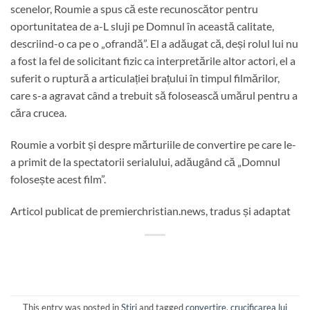
scenelor, Roumie a spus că este recunoscător pentru
oportunitatea de a-L sluji pe Domnul în această calitate,
descriind-o ca pe o „ofrandă”. El a adăugat că, deși rolul lui nu
a fost la fel de solicitant fizic ca interpretările altor actori, el a
suferit o ruptură a articulației brațului în timpul filmărilor,
care s-a agravat când a trebuit să folosească umărul pentru a
căra crucea.
Roumie a vorbit și despre mărturiile de convertire pe care le-
a primit de la spectatorii serialului, adăugând că „Domnul
folosește acest film”.
Articol publicat de premierchristian.news, tradus și adaptat
This entry was posted in
Stiri
and tagged
convertire
,
crucificarea lui