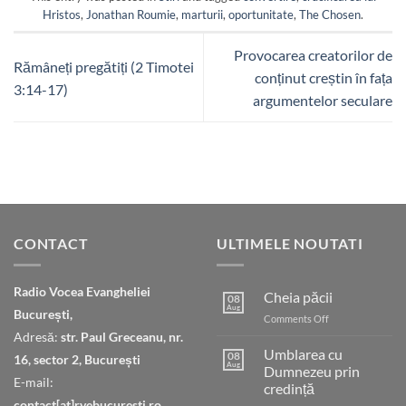
Hristos
,
Jonathan Roumie
,
marturii
,
oportunitate
,
The Chosen
.
Provocarea creatorilor de
Rămâneți pregătiți (2 Timotei
conținut creștin în fața
3:14-17)
argumentelor seculare
CONTACT
ULTIMELE NOUTATI
Radio Vocea Evangheliei
Cheia păcii
08
Aug
București,
on
Comments Off
Cheia
Adresă:
str. Paul Greceanu, nr.
păcii
Umblarea cu
08
16, sector 2, București
Aug
Dumnezeu prin
E-mail:
credință
contact[at]rvebucuresti.ro