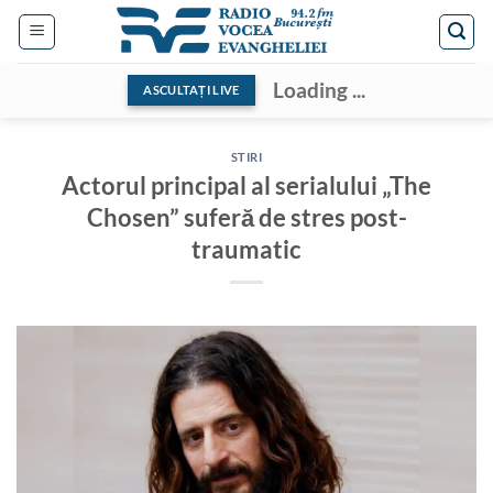
Skip
to
content
Loading ...
ASCULTAȚI LIVE
STIRI
Actorul principal al serialului „The
Chosen” suferă de stres post-
traumatic