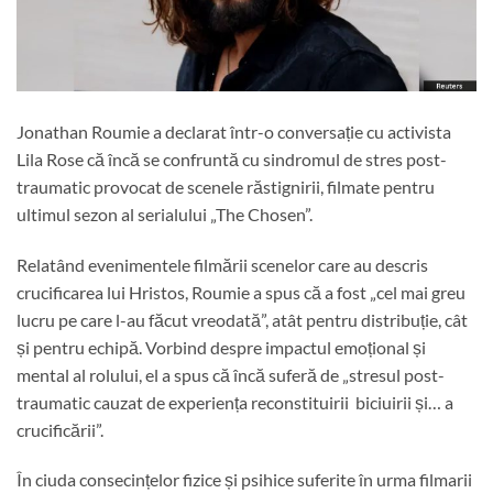
Jonathan Roumie a declarat într-o conversație cu activista
Lila Rose că încă se confruntă cu sindromul de stres post-
traumatic provocat de scenele răstignirii, filmate pentru
ultimul sezon al serialului „The Chosen”.
Relatând evenimentele filmării scenelor care au descris
crucificarea lui Hristos, Roumie a spus că a fost „cel mai greu
lucru pe care l-au făcut vreodată”, atât pentru distribuție, cât
și pentru echipă. Vorbind despre impactul emoțional și
mental al rolului, el a spus că încă suferă de „stresul post-
traumatic cauzat de experiența reconstituirii biciuirii și… a
crucificării”.
În ciuda consecințelor fizice și psihice suferite în urma filmarii