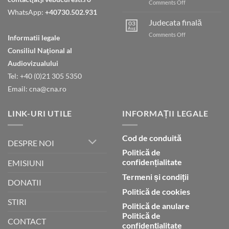
on
Comments Off
Umblarea
WhatsApp:
+40730.502.931
cu
Judecata finală
03
Dumnezeu
Aug
on
Comments Off
Informatii legale
prin
Judecata
credință
Consiliul Naţional al
finală
Audiovizualului
Tel: +40 (0)21 305 5350
Email: cna@cna.ro
LINK-URI UTILE
INFORMAȚII LEGALE
Cod de conduită
DESPRE NOI
Politică de
confidențialitate
EMISIUNI
Termeni și condiții
DONATII
Politică de cookies
STIRI
Politică de anulare
Politică de
CONTACT
confidențialitate