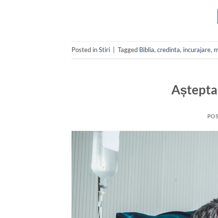
Posted in
Stiri
|
Tagged
Biblia
,
credinta
,
incurajare
,
m
Aștepta
PO