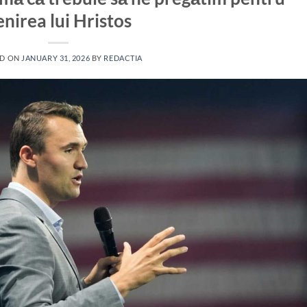
enirea lui Hristos
ED ON
JANUARY 31, 2026
BY
REDACTIA