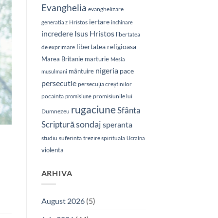
Evanghelia
evanghelizare
iertare
Hristos
generatia z
inchinare
Isus Hristos
incredere
libertatea
libertatea religioasa
de exprimare
Marea Britanie
marturie
Mesia
nigeria
pace
mântuire
musulmani
persecutie
persecuția creștinilor
pocainta
promisiunile lui
promisiune
rugaciune
Sfânta
Dumnezeu
sondaj
Scriptură
speranta
studiu
suferinta
trezire spirituala
Ucraina
violenta
ARHIVA
August 2026
(5)