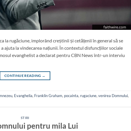
a rugăciune, implorând creștinii și cetățenii în general să se
a ajuta la vindecarea națiunii. În contextul disfuncțiilor sociale
imosul evanghelist a declarat pentru CBN News într-un interviu
CONTINUE READING
→
umnezeu
,
Evanghelia
,
Franklin Graham
,
pocainta
,
rugaciune
,
venirea Domnului
,
STIRI
omnului pentru mila Lui