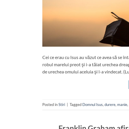
Cei ce erau cu Isus au văzut ce avea să se înt
robul marelui preot şi i-a tăiat urechea dreapt
de urechea omului aceluia şi l-a vindecat. (
Posted in
Stiri
|
Tagged
Domnul Isus
,
durere
,
manie
,
Franklin Graham afir