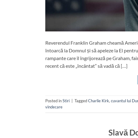
Reverendul Franklin Graham cheamă America l
întoarcă la Domnul și să apeleze la El pentru 
rampante care îl îngrijorează pe Graham, fa
recent că este „încântat” să vadă că […]
Posted in
Stiri
|
Tagged
Charlie Kirk
,
cuvantul lui D
vindecare
Slavă D