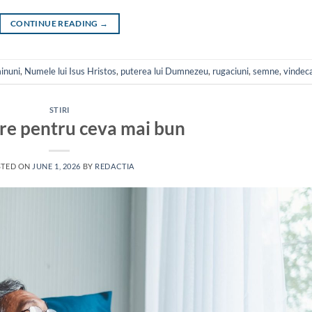
CONTINUE READING
→
inuni
,
Numele lui Isus Hristos
,
puterea lui Dumnezeu
,
rugaciuni
,
semne
,
vindec
STIRI
re pentru ceva mai bun
STED ON
JUNE 1, 2026
BY
REDACTIA