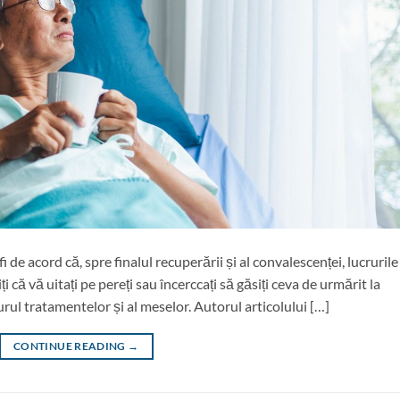
fi de acord că, spre finalul recuperării și al convalescenței, lucrurile
ți că vă uitați pe pereți sau încerccați să găsiți ceva de urmărit la
jurul tratamentelor și al meselor. Autorul articolului […]
CONTINUE READING
→