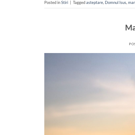
Posted in
Stiri
|
Tagged
asteptare
,
Domnul Isus
,
man
Ma
PO