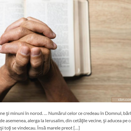
mne şi minuni în norod. … Numărul celor ce credeau în Domnul, băr
e asemenea, alerga la Ierusalim, din cetăţile vecine, şi aducea pe c
 şi toţi se vindecau. Însă marele preot […]