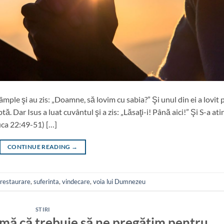
âmple şi au zis: „Doamne, să lovim cu sabia?” Şi unul din ei a lovit 
ă. Dar Isus a luat cuvântul şi a zis: „Lăsaţi-i! Până aici!” Şi S-a ati
Luca 22:49-51) […]
CONTINUE READING
→
restaurare
,
suferinta
,
vindecare
,
voia lui Dumnezeu
STIRI
mă că trebuie să ne pregătim pentru