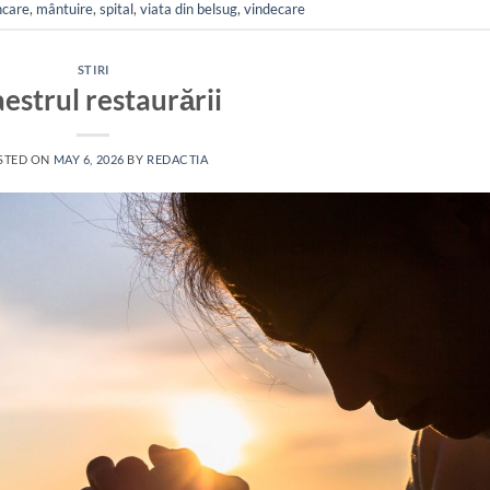
care
,
mântuire
,
spital
,
viata din belsug
,
vindecare
STIRI
estrul restaurării
STED ON
MAY 6, 2026
BY
REDACTIA