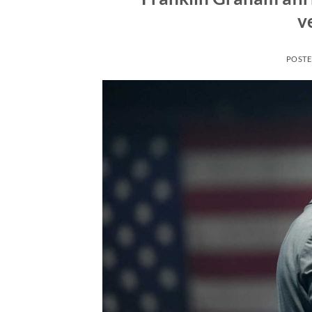
v
POST