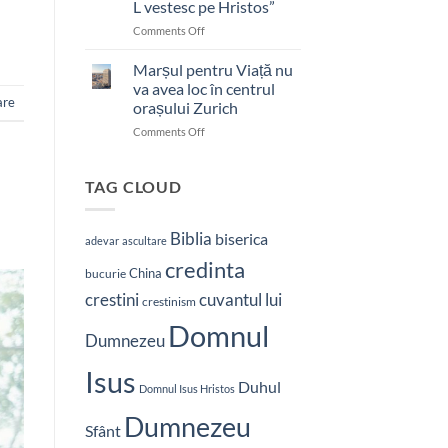
L vestesc pe Hristos”
on
Comments Off
Pastor
bătut
Marșul pentru Viață nu
cu
va avea loc în centrul
brutalitate
are
orașului Zurich
în
on
Comments Off
Nepal:
Marșul
„Sunt
pentru
și
Viață
mai
TAG CLOUD
nu
hotărât
va
să-
avea
L
Biblia
biserica
adevar
ascultare
loc
vestesc
credinta
în
pe
China
bucurie
centrul
Hristos”
crestini
cuvantul lui
orașului
crestinism
Zurich
Domnul
Dumnezeu
Isus
Duhul
Domnul Isus Hristos
Dumnezeu
Sfânt