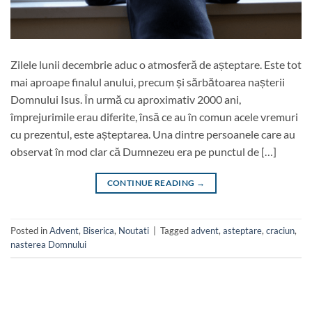
Zilele lunii decembrie aduc o atmosferă de așteptare. Este tot
mai aproape finalul anului, precum și sărbătoarea nașterii
Domnului Isus. În urmă cu aproximativ 2000 ani,
împrejurimile erau diferite, însă ce au în comun acele vremuri
cu prezentul, este așteptarea. Una dintre persoanele care au
observat în mod clar că Dumnezeu era pe punctul de […]
CONTINUE READING
→
Posted in
Advent
,
Biserica
,
Noutati
|
Tagged
advent
,
asteptare
,
craciun
,
nasterea Domnului