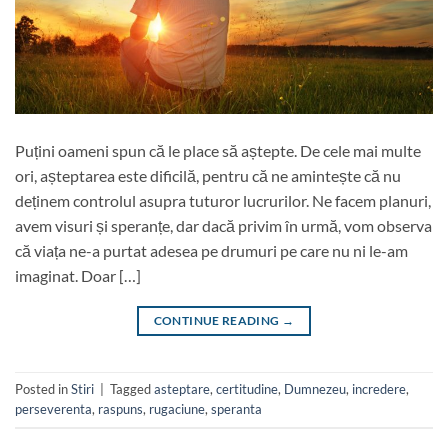
Puțini oameni spun că le place să aștepte. De cele mai multe
ori, așteptarea este dificilă, pentru că ne amintește că nu
deținem controlul asupra tuturor lucrurilor. Ne facem planuri,
avem visuri și speranțe, dar dacă privim în urmă, vom observa
că viața ne-a purtat adesea pe drumuri pe care nu ni le-am
imaginat. Doar […]
CONTINUE READING
→
Posted in
Stiri
|
Tagged
asteptare
,
certitudine
,
Dumnezeu
,
incredere
,
perseverenta
,
raspuns
,
rugaciune
,
speranta