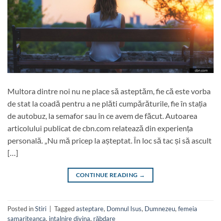
Multora dintre noi nu ne place să asteptăm, fie că este vorba
de stat la coadă pentru a ne plăti cumpărăturile, fie în stația
de autobuz, la semafor sau în ce avem de făcut. Autoarea
articolului publicat de cbn.com relatează din experiența
personală. „Nu mă pricep la așteptat. În loc să tac și să ascult
[…]
CONTINUE READING
→
Posted in
Stiri
|
Tagged
asteptare
,
Domnul Isus
,
Dumnezeu
,
femeia
samariteanca
,
intalnire divina
,
răbdare