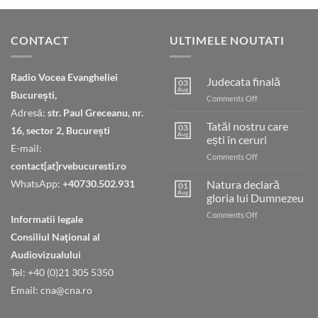
CONTACT
ULTIMELE NOUTATI
Radio Vocea Evangheliei
Judecata finală
03
Aug
București,
on
Comments Off
Judecata
Adresă:
str. Paul Greceanu, nr.
finală
Tatăl nostru care
03
16, sector 2, București
Aug
ești în ceruri
E-mail:
on
Comments Off
contact[at]rvebucuresti.ro
Tatăl
nostru
WhatsApp:
+40730.502.931
Natura declară
01
care
Aug
gloria lui Dumnezeu
ești
on
Comments Off
în
Informatii legale
Natura
ceruri
Consiliul Naţional al
declară
gloria
Audiovizualului
lui
Tel: +40 (0)21 305 5350
Dumnezeu
Email: cna@cna.ro