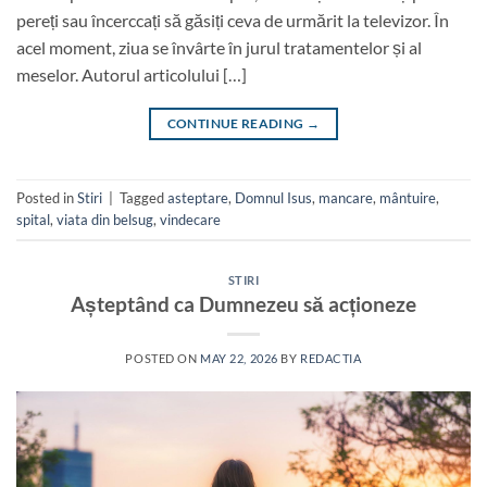
pereți sau încerccați să găsiți ceva de urmărit la televizor. În
acel moment, ziua se învârte în jurul tratamentelor și al
meselor. Autorul articolului […]
CONTINUE READING
→
Posted in
Stiri
|
Tagged
asteptare
,
Domnul Isus
,
mancare
,
mântuire
,
spital
,
viata din belsug
,
vindecare
STIRI
Așteptând ca Dumnezeu să acționeze
POSTED ON
MAY 22, 2026
BY
REDACTIA