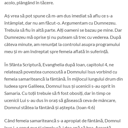
acolo, plângând în tăcere.
Aș vrea să pot spune că m-am dus imediat să aflu ce s-a
întâmplat, dar nu am făcut-o. Argumentam cu Dumnezeu.
Trebuia să fiu în altă parte. Alți oameni se bazau pe mine. Dar
Dumnezeu mă oprise și nu puteam să trec cu vederea. După
câteva minute, am renunțat la controlul asupra programului
meu și m-am îndreptat spre femeia aflată în suferință.
În Sfânta Scriptură, Evanghelia după Ioan, capitolul 4, ne
relatează povestea cunoscută a Domnului Isus vorbind cu
femeia samariteancă la fântână. În mijlocul lungului drum din
Iudeea spre Galileea, Domnul Isus și ucenicii s-au oprit în
Samaria. Cu toții trebuie să fi fost obosiți, dar în timp ce
ucenicii Lui s-au dus în oraș să găsească ceva de mâncare,
Domnul stătea la fântână și aștepta. (Ioan 4:6)
Când femeia samariteancă s-a apropiat de fântână, Domnul
Isus i-a cerut pur și simplu să-i dea apă să bea. Această