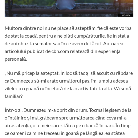
Multora dintre noi nu ne place să asteptăm, fie că este vorba
de stat la coadă pentru a ne plăti cumpărăturile, fie în stația
de autobuz, la semafor sau în ce avem de făcut. Autoarea
articolului publicat de cbn.com relatează din experiența
personală.
„Nu mă pricep la așteptat. În loc să tac și să ascult cu răbdare
ca Dumnezeu să-mi arate următorul pas, îmi umplu adesea
zilele cu o goană neîncetată de la o activitate la alta. Vă sună
familiar?
Într-o zi, Dumnezeu m-a oprit din drum. Tocmai ieșisem de la
o întâlnire și mă grăbeam spre următoarea când ceva mi-a
atras atenția, o femeie care stătea pe o bancă în parc. În timp
ce oameni ca mine treceau în goană pe lângă ea, ea stătea