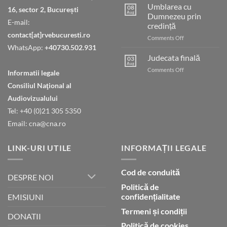
păcii
Umblarea cu
08
16, sector 2, București
Aug
Dumnezeu prin
E-mail:
credință
contact[at]rvebucuresti.ro
on
Comments Off
Umblarea
WhatsApp:
+40730.502.931
cu
Judecata finală
03
Dumnezeu
Aug
on
Comments Off
Informatii legale
prin
Judecata
credință
Consiliul Naţional al
finală
Audiovizualului
Tel: +40 (0)21 305 5350
Email: cna@cna.ro
LINK-URI UTILE
INFORMAȚII LEGALE
Cod de conduită
DESPRE NOI
Politică de
confidențialitate
EMISIUNI
Termeni și condiții
DONATII
Politică de cookies