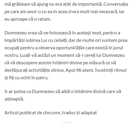
mă grăbeam să ajung nu era atât de importantă. Conversația
pe care am avut-o cu ea în acea zi era mult mai necesară, iar
eu aproape că o ratam.
Dumnezeu vrea să ne folosească în același mod, pentru a
împărtăși iubirea Lui cu ceilalți, dar de multe ori suntem prea
ocupați pentru a observa oportunitățile care există în jurul
nostru. Luați-vă astăzi un moment să-I cereți lui Dumnezeu
să vă descopere aceste întâlniri divine pe măsură ce vă
desfășurați activitățile zilnice. Apoi fiți atent. Încetiniți ritmul
și fiți cu ochii în patru.
S-ar putea ca Dumnezeu să aibă o întâlnire divină care vă
așteaptă.
Articol publicat de cbn.com, tradus și adaptat