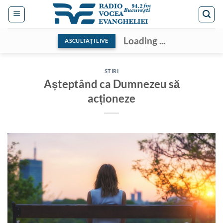
Skip
to
content
Loading ...
ASCULTAȚI LIVE
STIRI
Așteptând ca Dumnezeu să
acționeze