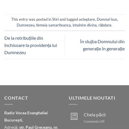
This entry was posted in
Stiri
and tagged
asteptare
,
Domnul Isus
,
Dumnezeu
,
femeia samariteanca
,
intalnire divina
,
răbdare
.
De la retribuțiile din
În slujba Domnului din
închisoare la providența lui
generație în generație
Dumnezeu
CONTACT
ULTIMELE NOUTATI
Radio Vocea Evangheliei
Cheia păcii
08
Aug
București,
on
Comments Off
Cheia
Adresă:
str. Paul Greceanu, nr.