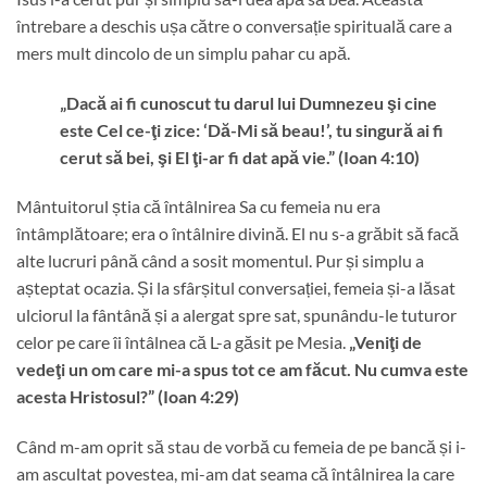
întrebare a deschis ușa către o conversație spirituală care a
mers mult dincolo de un simplu pahar cu apă.
„Dacă ai fi cunoscut tu darul lui Dumnezeu şi cine
este Cel ce-ţi zice: ‘Dă-Mi să beau!’, tu singură ai fi
cerut să bei, şi El ţi-ar fi dat apă vie.” (Ioan 4:10)
Mântuitorul știa că întâlnirea Sa cu femeia nu era
întâmplătoare; era o întâlnire divină. El nu s-a grăbit să facă
alte lucruri până când a sosit momentul. Pur și simplu a
așteptat ocazia. Și la sfârșitul conversației, femeia și-a lăsat
ulciorul la fântână și a alergat spre sat, spunându-le tuturor
celor pe care îi întâlnea că L-a găsit pe Mesia.
„Veniţi de
vedeţi un om care mi-a spus tot ce am făcut. Nu cumva este
acesta Hristosul?” (Ioan 4:29)
Când m-am oprit să stau de vorbă cu femeia de pe bancă și i-
am ascultat povestea, mi-am dat seama că întâlnirea la care