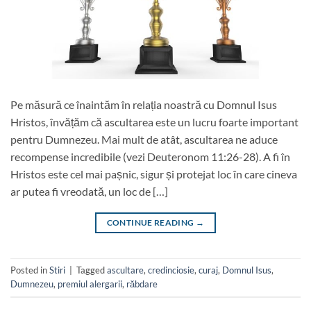
Pe măsură ce înaintăm în relația noastră cu Domnul Isus
Hristos, învățăm că ascultarea este un lucru foarte important
pentru Dumnezeu. Mai mult de atât, ascultarea ne aduce
recompense incredibile (vezi Deuteronom 11:26-28). A fi în
Hristos este cel mai pașnic, sigur și protejat loc în care cineva
ar putea fi vreodată, un loc de […]
CONTINUE READING
→
Posted in
Stiri
|
Tagged
ascultare
,
credinciosie
,
curaj
,
Domnul Isus
,
Dumnezeu
,
premiul alergarii
,
răbdare