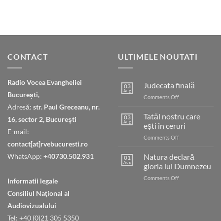
CONTACT
ULTIMELE NOUTATI
Radio Vocea Evangheliei
Judecata finală
03
Aug
București,
on
Comments Off
Judecata
Adresă:
str. Paul Greceanu, nr.
finală
Tatăl nostru care
03
16, sector 2, București
Aug
ești în ceruri
E-mail:
on
Comments Off
contact[at]rvebucuresti.ro
Tatăl
nostru
WhatsApp:
+40730.502.931
Natura declară
01
care
Aug
gloria lui Dumnezeu
ești
on
Comments Off
în
Informatii legale
Natura
ceruri
Consiliul Naţional al
declară
gloria
Audiovizualului
lui
Tel: +40 (0)21 305 5350
Dumnezeu