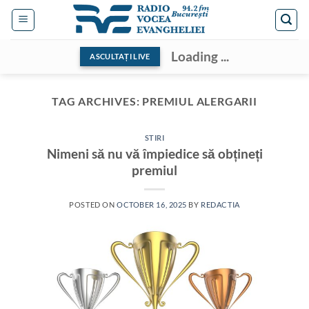
Skip
to
content
Loading ...
ASCULTAȚI LIVE
TAG ARCHIVES:
PREMIUL ALERGARII
STIRI
Nimeni să nu vă împiedice să obțineți
premiul
POSTED ON
OCTOBER 16, 2025
BY
REDACTIA