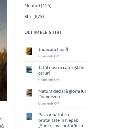
Noutati
(125)
Stiri
(879)
ULTIMELE STIRI
Judecata finală
on
Comments Off
Judecata
finală
Tatăl nostru care ești în
ceruri
on
Comments Off
Tatăl
nostru
Natura declară gloria lui
care
Dumnezeu
ești
on
Comments Off
în
Natura
ceruri
declară
Pastor bătut cu
am
gloria
brutalitate în Nepal:
lui
„Sunt și mai hotărât să-
nă
Dumnezeu