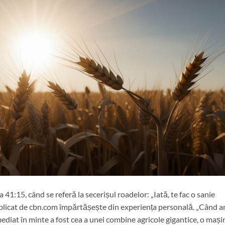
41:15, când se referă la secerișul roadelor: „Iată, te fac o sanie
publicat de cbn.com împărtășește din experiența personală. „Când 
imediat în minte a fost cea a unei combine agricole gigantice, o mași