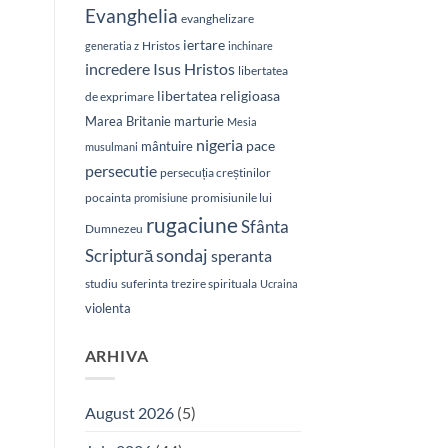
Evanghelia
evanghelizare
iertare
Hristos
generatia z
inchinare
Isus Hristos
incredere
libertatea
libertatea religioasa
de exprimare
Marea Britanie
marturie
Mesia
nigeria
pace
mântuire
musulmani
persecutie
persecuția creștinilor
pocainta
promisiunile lui
promisiune
rugaciune
Sfânta
Dumnezeu
sondaj
Scriptură
speranta
studiu
suferinta
trezire spirituala
Ucraina
violenta
ARHIVA
August 2026
(5)