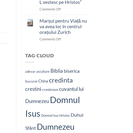
L vestesc pe Hristos”
on
Comments Off
Pastor
bătut
Marșul pentru Viață nu
cu
va avea loc în centrul
brutalitate
orașului Zurich
în
on
Comments Off
Nepal:
Marșul
„Sunt
pentru
și
Viață
mai
TAG CLOUD
nu
hotărât
va
să-
avea
L
Biblia
biserica
adevar
ascultare
loc
vestesc
credinta
în
pe
China
bucurie
centrul
Hristos”
crestini
cuvantul lui
orașului
crestinism
Zurich
Domnul
Dumnezeu
Isus
Duhul
Domnul Isus Hristos
Dumnezeu
Sfânt