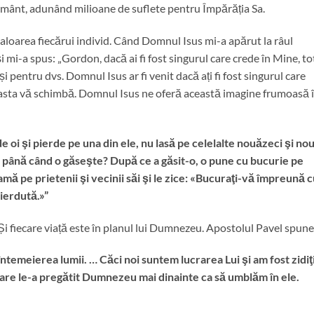
ământ, adunând milioane de suflete pentru Împărăția Sa.
 valoarea fiecărui individ. Când Domnul Isus mi-a apărut la râul
mi-a spus: „Gordon, dacă ai fi fost singurul care crede în Mine, to
și pentru dvs. Domnul Isus ar fi venit dacă ați fi fost singurul care
 aceasta vă schimbă. Domnul Isus ne oferă această imagine frumoasă 
e oi şi pierde pe una din ele, nu lasă pe celelalte nouăzeci şi no
, până când o găseşte? După ce a găsit-o, o pune cu bucurie pe
mă pe prietenii şi vecinii săi şi le zice: «Bucuraţi-vă împreună 
pierdută.»”
. Și fiecare viață este în planul lui Dumnezeu. Apostolul Pavel spune
ntemeierea lumii. … Căci noi suntem lucrarea Lui şi am fost zidiţi
care le-a pregătit Dumnezeu mai dinainte ca să umblăm în ele.