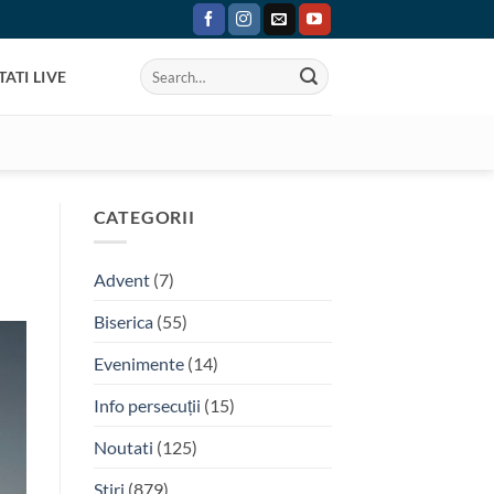
ATI LIVE
CATEGORII
Advent
(7)
Biserica
(55)
Evenimente
(14)
Info persecuții
(15)
Noutati
(125)
Stiri
(879)