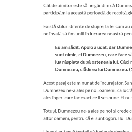
Cât de uimitor este să ne gândim că Dumnezeu
participăm la această perioadă de recoltă gl
Există stiluri diferite de slujire, la fel cum 
ne învață să fim uniți în lucrarea noastră p
Eu am sădit, Apolo a udat, dar Dumnez
sunt nimic, ci Dumnezeu, care face să 
lua răsplata după osteneala lui. Căci
Dumnezeu, clădirea lui Dumnezeu. (1
Acest pasaj este minunat de încurajator. Su
Dumnezeu ne-a ales pe noi, oamenii, ca lucrător
ales îngeri care fac exact ce li se spune. Ei nu
Totuși, Dumnezeu ne-a ales pe noi și crede că
altor oameni, pentru că ei sunt ogorul lui Du
Uneori putem fi tentați să fugim de destinul 