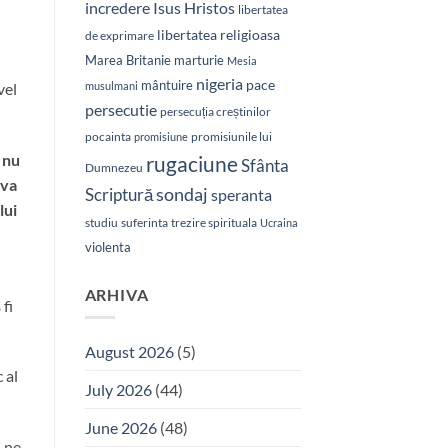
Isus Hristos
incredere
libertatea
libertatea religioasa
de exprimare
Marea Britanie
marturie
Mesia
nigeria
pace
mântuire
musulmani
vel
persecutie
persecuția creștinilor
pocainta
promisiunile lui
promisiune
 nu
rugaciune
Sfânta
Dumnezeu
 va
sondaj
Scriptură
speranta
lui
studiu
suferinta
trezire spirituala
Ucraina
violenta
ARHIVA
 fi
August 2026
(5)
 al
July 2026
(44)
June 2026
(48)
i ne