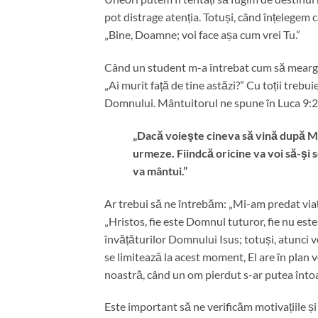
pot distrage atenția. Totuși, când înțelege
„Bine, Doamne; voi face așa cum vrei Tu.”
Când un student m-a întrebat cum să meargă
„Ai murit față de tine astăzi?” Cu toții treb
Domnului. Mântuitorul ne spune în Luca 9:
„Dacă voieşte cineva să vină după Mine
urmeze. Fiindcă oricine va voi să-şi s
va mântui.”
Ar trebui să ne întrebăm: „Mi-am predat via
„Hristos, fie este Domnul tuturor, fie nu est
învățăturilor Domnului Isus; totuși, atunci
se limitează la acest moment, El are în plan 
noastră, când un om pierdut s-ar putea înto
Este important să ne verificăm motivațiile și