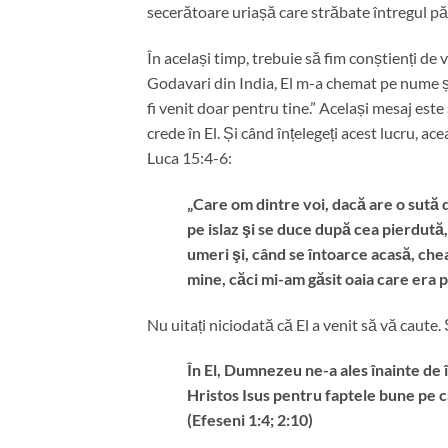
secerătoare uriașă care străbate întregul p
În același timp, trebuie să fim conștienți de
Godavari din India, El m-a chemat pe nume și 
fi venit doar pentru tine.” Același mesaj este 
crede în El. Și când înțelegeți acest lucru,
Luca 15:4-6:
„Care om dintre voi, dacă are o sută d
pe islaz şi se duce după cea pierdută
umeri şi, când se întoarce acasă, chea
mine, căci mi-am găsit oaia care era 
Nu uitați niciodată că El a venit să vă caute
În El, Dumnezeu ne-a ales înainte de î
Hristos Isus pentru faptele bune pe 
(Efeseni 1:4; 2:10)