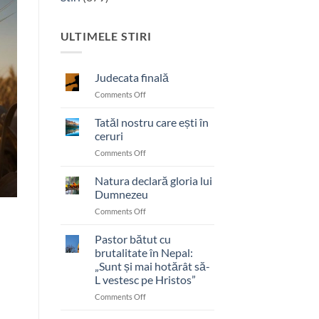
ULTIMELE STIRI
Judecata finală
on
Comments Off
Judecata
finală
Tatăl nostru care ești în
ceruri
on
Comments Off
Tatăl
nostru
Natura declară gloria lui
care
Dumnezeu
ești
on
Comments Off
în
Natura
ceruri
declară
Pastor bătut cu
gloria
brutalitate în Nepal:
lui
„Sunt și mai hotărât să-
Dumnezeu
L vestesc pe Hristos”
on
Comments Off
Pastor