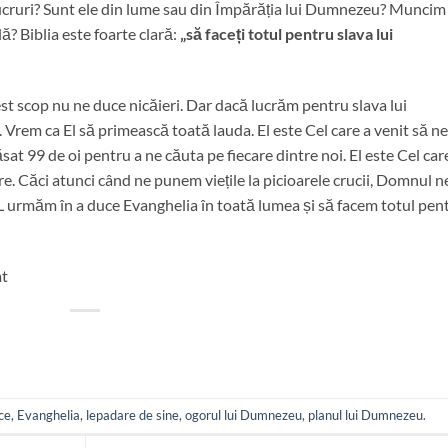
lucruri? Sunt ele din lume sau din Împărăția lui Dumnezeu? Muncim
ă? Biblia este foarte clară:
„să faceți totul pentru slava lui
st scop nu ne duce nicăieri. Dar dacă lucrăm pentru slava lui
. Vrem ca El să primească toată lauda. El este Cel care a venit să ne
ăsat 99 de oi pentru a ne căuta pe fiecare dintre noi. El este Cel car
re. Căci atunci când ne punem viețile la picioarele crucii, Domnul n
-L urmăm în a duce Evanghelia în toată lumea și să facem totul pen
at
ce
,
Evanghelia
,
lepadare de sine
,
ogorul lui Dumnezeu
,
planul lui Dumnezeu
.