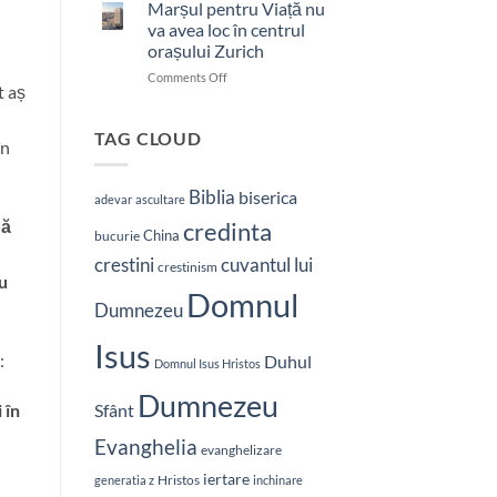
bătut
Marșul pentru Viață nu
cu
va avea loc în centrul
brutalitate
orașului Zurich
în
on
Comments Off
Nepal:
t aș
Marșul
„Sunt
pentru
și
Viață
mai
TAG CLOUD
în
nu
hotărât
va
să-
avea
L
Biblia
biserica
adevar
ascultare
loc
vestesc
uă
credinta
în
pe
China
bucurie
centrul
Hristos”
crestini
cuvantul lui
orașului
crestinism
cu
Zurich
Domnul
Dumnezeu
Isus
:
Duhul
Domnul Isus Hristos
Dumnezeu
 în
Sfânt
Evanghelia
evanghelizare
iertare
Hristos
generatia z
inchinare