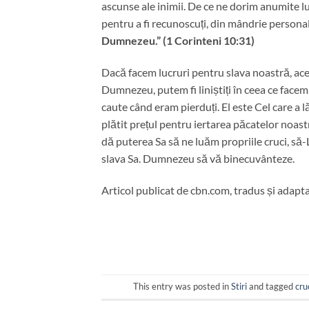
ascunse ale inimii. De ce ne dorim anumite 
pentru a fi recunoscuți, din mândrie personal
Dumnezeu.” (1 Corinteni 10:31)
Dacă facem lucruri pentru slava noastră, ace
Dumnezeu, putem fi liniștiți în ceea ce facem
caute când eram pierduți. El este Cel care a l
plătit prețul pentru iertarea păcatelor noast
dă puterea Sa să ne luăm propriile cruci, să
slava Sa. Dumnezeu să vă binecuvânteze.
Articol publicat de cbn.com, tradus și adapt
This entry was posted in
Stiri
and tagged
cru