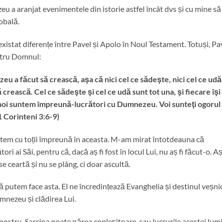
 a aranjat evenimentele din istorie astfel încât dvs și cu mine să
obală.
au existat diferențe între Pavel și Apolo în Noul Testament. Totuși, Pa
entru Domnul:
eu a făcut să crească, aşa că nici cel ce sădeşte, nici cel ce udă
crească. Cel ce sădeşte şi cel ce udă sunt tot una, şi fiecare îşi
 noi suntem împreună-lucrători cu Dumnezeu. Voi sunteţi ogorul 
 Corinteni 3:6-9)
ntem cu toții împreună în aceasta. M-am mirat întotdeauna că
i ai Săi, pentru că, dacă aș fi fost în locul Lui, nu aș fi făcut-o. Aș
 se ceartă și nu se plâng, ci doar ascultă.
 putem face asta. El ne încredințează Evanghelia și destinul veșnic
mnezeu și clădirea Lui.
nostru. Sarcina poate părea copleșitoare, sau lucrurile acestei lum