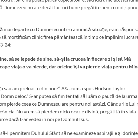
m că Dumnezeu nu are decât lucruri bune pregătite pentru noi, spun
 mai departe cu Dumnezeu într-o anumită situație, i-am răspuns:
uie să mortificăm zilnic firea pământească în timp ce împlinim lucrar
23-24:
, să se lepede de sine, să-şi ia crucea în fiecare zi şi să Mă
cape viaţa o va pierde, dar oricine îşi va pierde viaţa pentru Min
ța sau am preluat-o din nou?” Așa cum a spus Hudson Taylor:
e Domn deloc.” S-ar putea să fim tentați să luăm o pauză de la urma
 vom pierde ceea ce Dumnezeu are pentru noi astăzi. Gândurile Lui 
veșnicia. Nu vrem să pierdem nicio ocazie divină, pregătită în viața
arce dacă L-ar vedea în noi pe Domnul Isus.
 să-I permitem Duhului Sfânt să ne examineze aspirațiile și dorințe