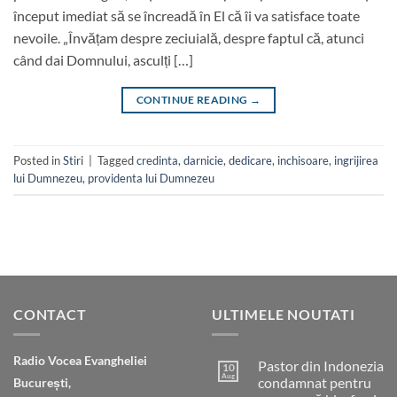
început imediat să se încreadă în El că îi va satisface toate
nevoile. „Învățam despre zeciuială, despre faptul că, atunci
când dai Domnului, asculți […]
CONTINUE READING
→
Posted in
Stiri
|
Tagged
credinta
,
darnicie
,
dedicare
,
inchisoare
,
ingrijirea
lui Dumnezeu
,
providenta lui Dumnezeu
CONTACT
ULTIMELE NOUTATI
Radio Vocea Evangheliei
Pastor din Indonezia
10
Aug
condamnat pentru
București,