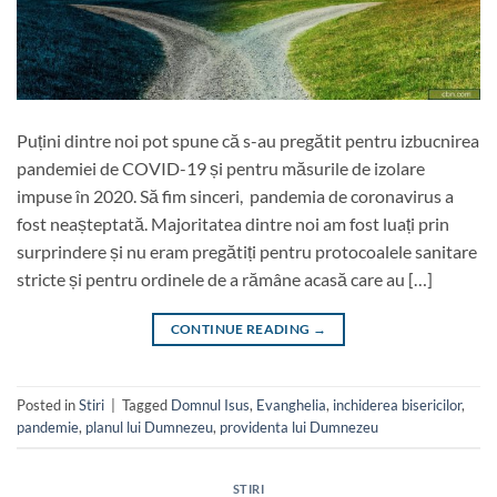
Puțini dintre noi pot spune că s-au pregătit pentru izbucnirea
pandemiei de COVID-19 și pentru măsurile de izolare
impuse în 2020. Să fim sinceri, pandemia de coronavirus a
fost neașteptată. Majoritatea dintre noi am fost luați prin
surprindere și nu eram pregătiți pentru protocoalele sanitare
stricte și pentru ordinele de a rămâne acasă care au […]
CONTINUE READING
→
Posted in
Stiri
|
Tagged
Domnul Isus
,
Evanghelia
,
inchiderea bisericilor
,
pandemie
,
planul lui Dumnezeu
,
providenta lui Dumnezeu
STIRI