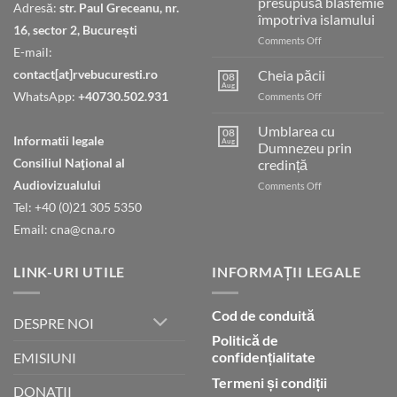
presupusă blasfemie
Adresă:
str. Paul Greceanu, nr.
împotriva islamului
16, sector 2, București
on
Comments Off
E-mail:
Pastor
din
contact[at]rvebucuresti.ro
Cheia păcii
08
Indonezia
Aug
WhatsApp:
+40730.502.931
on
Comments Off
condamnat
Cheia
pentru
păcii
Umblarea cu
presupusă
08
Informatii legale
Aug
Dumnezeu prin
blasfemie
împotriva
Consiliul Naţional al
credință
islamului
Audiovizualului
on
Comments Off
Umblarea
Tel: +40 (0)21 305 5350
cu
Email: cna@cna.ro
Dumnezeu
prin
credință
LINK-URI UTILE
INFORMAȚII LEGALE
Cod de conduită
DESPRE NOI
Politică de
confidențialitate
EMISIUNI
Termeni și condiții
DONATII