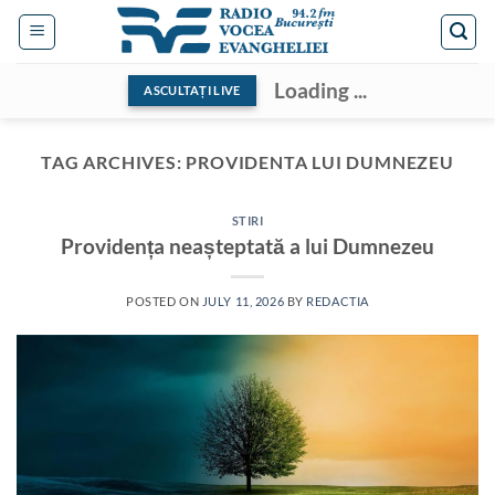
Skip
to
content
Loading ...
ASCULTAȚI LIVE
TAG ARCHIVES:
PROVIDENTA LUI DUMNEZEU
STIRI
Providența neașteptată a lui Dumnezeu
POSTED ON
JULY 11, 2026
BY
REDACTIA