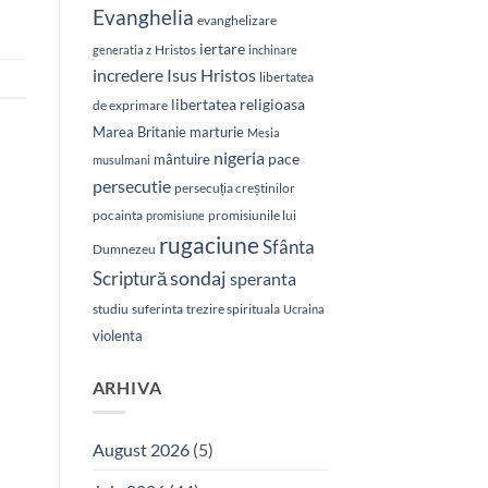
Evanghelia
evanghelizare
iertare
Hristos
generatia z
inchinare
Isus Hristos
incredere
libertatea
libertatea religioasa
de exprimare
Marea Britanie
marturie
Mesia
nigeria
pace
mântuire
musulmani
persecutie
persecuția creștinilor
pocainta
promisiunile lui
promisiune
rugaciune
Sfânta
Dumnezeu
sondaj
Scriptură
speranta
studiu
suferinta
trezire spirituala
Ucraina
violenta
ARHIVA
August 2026
(5)