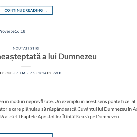
CONTINUE READING
→
Proverbe16:18
NOUTATI
,
STIRI
neașteptată a lui Dumnezeu
TED ON
SEPTEMBER 18, 2024
BY
RVEB
 în moduri neprevăzute. Un exemplu în acest sens poate fi cel al
ălătorie care plănuiau să răspândească Cuvântul lui Dumnezeu în As
6 al cărții Faptele Apostolilor Îl înfățișează pe Dumnezeu