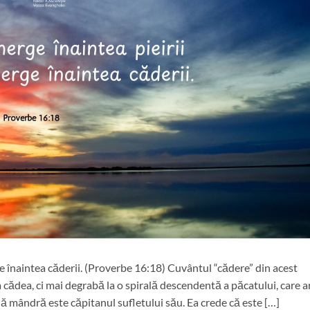
ge înaintea căderii. (Proverbe 16:18) Cuvântul “cădere” din acest
a cădea, ci mai degrabă la o spirală descendentă a păcatului, care a
nă mândră este căpitanul sufletului său. Ea crede că este […]