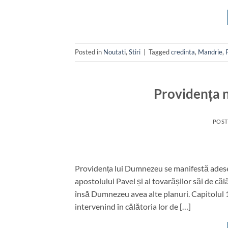
Posted in
Noutati
,
Stiri
|
Tagged
credinta
,
Mandrie
,
Providența 
POS
Providența lui Dumnezeu se manifestă adesea
apostolului Pavel și al tovarășilor săi de c
însă Dumnezeu avea alte planuri. Capitolul 1
intervenind în călătoria lor de […]