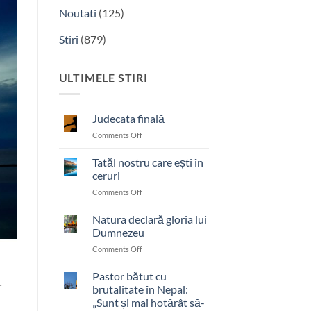
Noutati
(125)
Stiri
(879)
ULTIMELE STIRI
Judecata finală
on
Comments Off
Judecata
finală
Tatăl nostru care ești în
ceruri
on
Comments Off
Tatăl
nostru
Natura declară gloria lui
care
Dumnezeu
ești
on
Comments Off
în
Natura
ceruri
declară
Pastor bătut cu
r
gloria
brutalitate în Nepal:
lui
„Sunt și mai hotărât să-
Dumnezeu