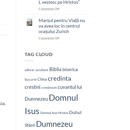
L vestesc pe Hristos”
on
Comments Off
Pastor
bătut
Marșul pentru Viață nu
cu
va avea loc în centrul
brutalitate
orașului Zurich
în
on
Comments Off
Nepal:
Marșul
„Sunt
pentru
și
Viață
mai
TAG CLOUD
nu
hotărât
va
să-
avea
L
Biblia
biserica
adevar
ascultare
loc
vestesc
credinta
în
pe
China
bucurie
centrul
Hristos”
crestini
cuvantul lui
orașului
crestinism
Zurich
Domnul
Dumnezeu
ia,
Isus
Duhul
Domnul Isus Hristos
Dumnezeu
Sfânt