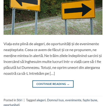
Viața este plină de alegeri, de oportunități și de evenimente
neașteptate. Ceea ce avem de făcut și ce ne propunem, ne
menține mintea în alertă. Ne trăim zilele îndeplinind sarcini și
încercând să înghesuim multe lucruri într-o viață care să-I fie
plăcută lui Dumnezeu. Totuși, ne oprim uneori din alergarea
noastră ca să-L întrebăm pe […]
CONTINUE READING
→
Posted in
Stiri
|
Tagged
alegeri
,
Domnul Isus
,
evenimente
,
fapte bune
,
oportunitati