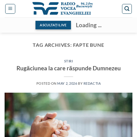
Skip
to
content
Loading ...
ASCULTAȚI LIVE
TAG ARCHIVES:
FAPTE BUNE
STIRI
Rugăciunea la care răspunde Dumnezeu
POSTED ON
MAY 2, 2026
BY
REDACTIA