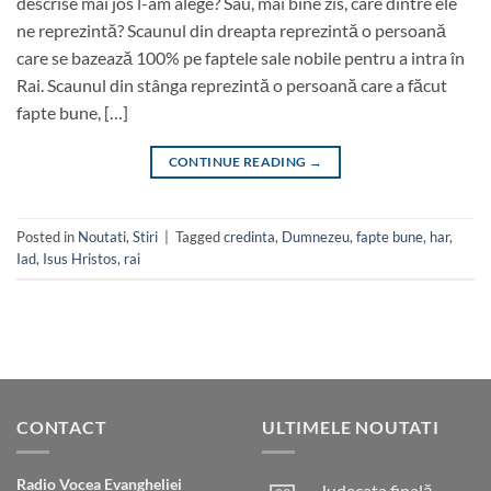
descrise mai jos l-am alege? Sau, mai bine zis, care dintre ele
ne reprezintă? Scaunul din dreapta reprezintă o persoană
care se bazează 100% pe faptele sale nobile pentru a intra în
Rai. Scaunul din stânga reprezintă o persoană care a făcut
fapte bune, […]
CONTINUE READING
→
Posted in
Noutati
,
Stiri
|
Tagged
credinta
,
Dumnezeu
,
fapte bune
,
har
,
Iad
,
Isus Hristos
,
rai
CONTACT
ULTIMELE NOUTATI
Radio Vocea Evangheliei
Judecata finală