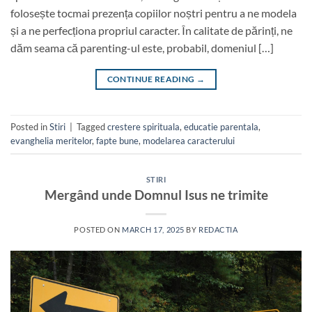
folosește tocmai prezența copiilor noștri pentru a ne modela
și a ne perfecționa propriul caracter. În calitate de părinți, ne
dăm seama că parenting-ul este, probabil, domeniul […]
CONTINUE READING
→
Posted in
Stiri
|
Tagged
crestere spirituala
,
educatie parentala
,
evanghelia meritelor
,
fapte bune
,
modelarea caracterului
STIRI
Mergând unde Domnul Isus ne trimite
POSTED ON
MARCH 17, 2025
BY
REDACTIA