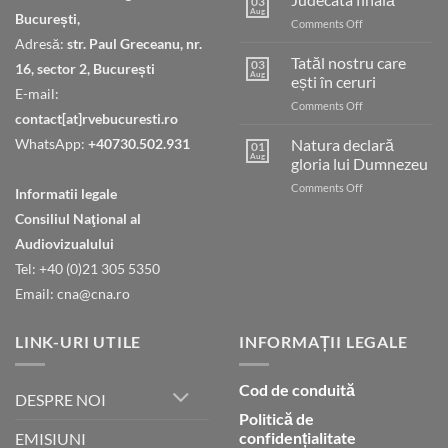
03
Aug
București,
on
Comments Off
Judecata
Adresă:
str. Paul Greceanu, nr.
finală
Tatăl nostru care
03
16, sector 2, București
Aug
ești în ceruri
E-mail:
on
Comments Off
contact[at]rvebucuresti.ro
Tatăl
nostru
WhatsApp:
+40730.502.931
Natura declară
01
care
Aug
gloria lui Dumnezeu
ești
on
Comments Off
în
Informatii legale
Natura
ceruri
Consiliul Naţional al
declară
gloria
Audiovizualului
lui
Tel: +40 (0)21 305 5350
Dumnezeu
Email: cna@cna.ro
LINK-URI UTILE
INFORMAȚII LEGALE
Cod de conduită
DESPRE NOI
Politică de
confidențialitate
EMISIUNI