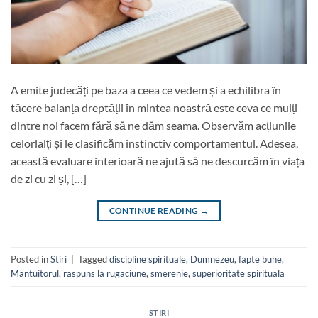
A emite judecăți pe baza a ceea ce vedem și a echilibra în
tăcere balanța dreptății în mintea noastră este ceva ce mulți
dintre noi facem fără să ne dăm seama. Observăm acțiunile
celorlalți și le clasificăm instinctiv comportamentul. Adesea,
această evaluare interioară ne ajută să ne descurcăm în viața
de zi cu zi și, […]
CONTINUE READING
→
Posted in
Stiri
|
Tagged
discipline spirituale
,
Dumnezeu
,
fapte bune
,
Mantuitorul
,
raspuns la rugaciune
,
smerenie
,
superioritate spirituala
STIRI