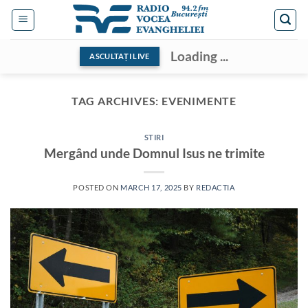
Skip
to
content
Loading ...
ASCULTAȚI LIVE
TAG ARCHIVES:
EVENIMENTE
STIRI
Mergând unde Domnul Isus ne trimite
POSTED ON
MARCH 17, 2025
BY
REDACTIA