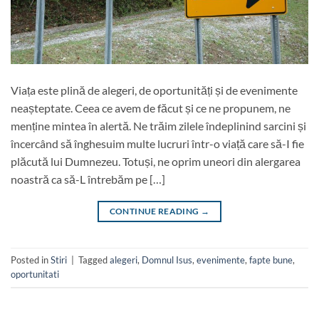
Viața este plină de alegeri, de oportunități și de evenimente
neașteptate. Ceea ce avem de făcut și ce ne propunem, ne
menține mintea în alertă. Ne trăim zilele îndeplinind sarcini și
încercând să înghesuim multe lucruri într-o viață care să-I fie
plăcută lui Dumnezeu. Totuși, ne oprim uneori din alergarea
noastră ca să-L întrebăm pe […]
CONTINUE READING
→
Posted in
Stiri
|
Tagged
alegeri
,
Domnul Isus
,
evenimente
,
fapte bune
,
oportunitati