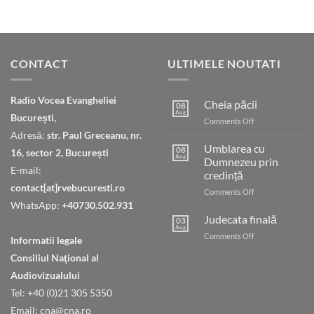
CONTACT
ULTIMELE NOUTATI
Radio Vocea Evangheliei
Cheia păcii
08
Aug
București,
on
Comments Off
Cheia
Adresă:
str. Paul Greceanu, nr.
păcii
Umblarea cu
08
16, sector 2, București
Aug
Dumnezeu prin
E-mail:
credință
contact[at]rvebucuresti.ro
on
Comments Off
Umblarea
WhatsApp:
+40730.502.931
cu
Judecata finală
03
Dumnezeu
Aug
on
Comments Off
Informatii legale
prin
Judecata
credință
Consiliul Naţional al
finală
Audiovizualului
Tel: +40 (0)21 305 5350
Email: cna@cna.ro