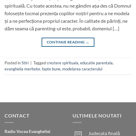
spirituală. Cu toate acestea, nu ne gândim așa des că Domnul
folosește tocmai prezența copiilor noștri pentru a ne modela
și a ne perfecționa propriul caracter. În calitate de părinți, ne
dăm seama că parenting-ul este, probabil, domeniul […]
CONTINUE READING
→
Posted in
Stiri
|
Tagged
crestere spirituala
,
educatie parentala
,
evanghelia meritelor
,
fapte bune
,
modelarea caracterului
CONTACT
ULTIMELE NOUTATI
Radio Vocea Evangheliei
Judecata finală
03