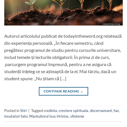
Autorul articolului publicat de todayintheword.org relatează
din experiența personală. „În fiecare semestru, când
pregătesc programul de studiu pentru cursurile universitare,
includ temele și lecturile obligatorii. În prima zi de curs,
parcurgem programul împreună, pentru a ne asigura că
studenții înțeleg ce se așteaptă de la ei. Mai târziu, dacă un
student spune: „Nu știam că […]
CONTINUE READING
→
Posted in
Stiri
|
Tagged
credinta
,
crestere spirituala
,
discernamant
,
har
,
invatatori falsi
,
Mantuitorul Isus Hristos
,
sfintenie