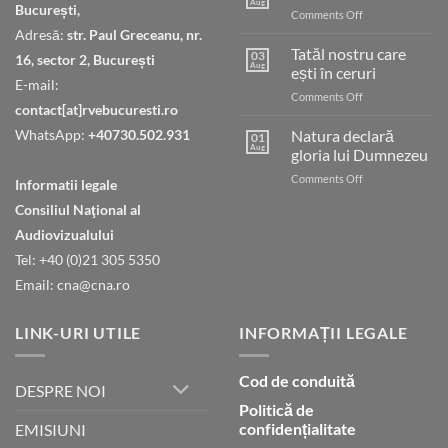
Aug
București,
on
Comments Off
Judecata
Adresă:
str. Paul Greceanu, nr.
finală
Tatăl nostru care
03
16, sector 2, București
Aug
ești în ceruri
E-mail:
on
Comments Off
contact[at]rvebucuresti.ro
Tatăl
nostru
WhatsApp:
+40730.502.931
Natura declară
01
care
Aug
gloria lui Dumnezeu
ești
on
Comments Off
în
Informatii legale
Natura
ceruri
Consiliul Naţional al
declară
gloria
Audiovizualului
lui
Tel: +40 (0)21 305 5350
Dumnezeu
Email: cna@cna.ro
LINK-URI UTILE
INFORMAȚII LEGALE
Cod de conduită
DESPRE NOI
Politică de
confidențialitate
EMISIUNI