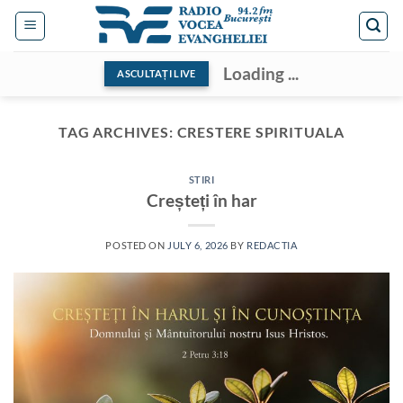
Skip
to
content
Loading ...
ASCULTAȚI LIVE
TAG ARCHIVES:
CRESTERE SPIRITUALA
STIRI
Creșteți în har
POSTED ON
JULY 6, 2026
BY
REDACTIA