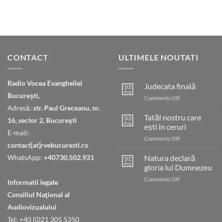
CONTACT
ULTIMELE NOUTATI
Radio Vocea Evangheliei
Judecata finală
03
Aug
București,
on
Comments Off
Judecata
Adresă:
str. Paul Greceanu, nr.
finală
Tatăl nostru care
03
16, sector 2, București
Aug
ești în ceruri
E-mail:
on
Comments Off
contact[at]rvebucuresti.ro
Tatăl
nostru
WhatsApp:
+40730.502.931
Natura declară
01
care
Aug
gloria lui Dumnezeu
ești
on
Comments Off
în
Informatii legale
Natura
ceruri
Consiliul Naţional al
declară
gloria
Audiovizualului
lui
Tel: +40 (0)21 305 5350
Dumnezeu