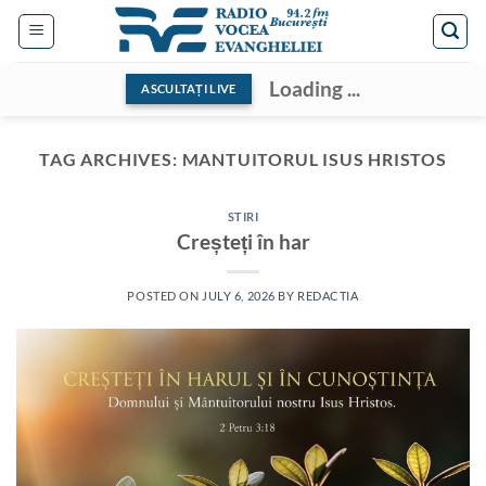
Skip
to
content
Loading ...
ASCULTAȚI LIVE
TAG ARCHIVES:
MANTUITORUL ISUS HRISTOS
STIRI
Creșteți în har
POSTED ON
JULY 6, 2026
BY
REDACTIA