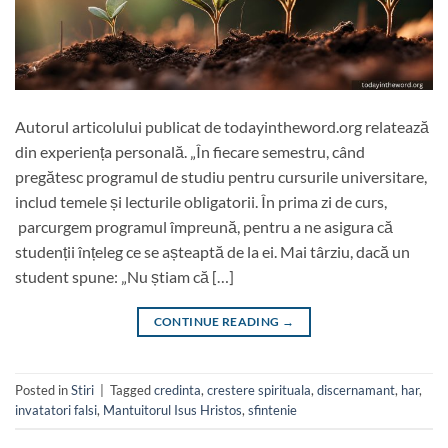
Autorul articolului publicat de todayintheword.org relatează
din experiența personală. „În fiecare semestru, când
pregătesc programul de studiu pentru cursurile universitare,
includ temele și lecturile obligatorii. În prima zi de curs,
parcurgem programul împreună, pentru a ne asigura că
studenții înțeleg ce se așteaptă de la ei. Mai târziu, dacă un
student spune: „Nu știam că […]
CONTINUE READING
→
Posted in
Stiri
|
Tagged
credinta
,
crestere spirituala
,
discernamant
,
har
,
invatatori falsi
,
Mantuitorul Isus Hristos
,
sfintenie