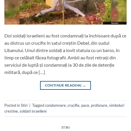
Doi soldați israelieni au fost condamnați la închisoare după ce
au distrus un crucifix în satul creștin Debel, din sudul
Libanului. Unul dintre soldați a lovit statuia cu un baros, în
timp ce celălalt făcea fotografii. Ambii au fost retrași din
serviciul de luptă și condamnați la 30 de zile de detenție
militară, după ce […]
CONTINUE READING
→
Posted in
Stiri
|
Tagged
condamnare
,
crucifix
,
pace
,
profanare
,
simboluri
crestine
,
soldati israelieni
STIRI