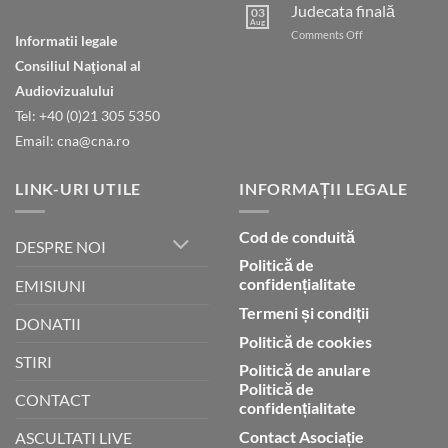
cu
Judecata finală
03
Dumnezeu
Aug
on
Comments Off
Informatii legale
prin
Judecata
credință
Consiliul Naţional al
finală
Audiovizualului
Tel: +40 (0)21 305 5350
Email: cna@cna.ro
LINK-URI UTILE
INFORMAȚII LEGALE
Cod de conduită
DESPRE NOI
Politică de
confidențialitate
EMISIUNI
Termeni și condiții
DONATII
Politică de cookies
STIRI
Politică de anulare
Politică de
CONTACT
confidențialitate
Contact Asociație
ASCULTATI LIVE