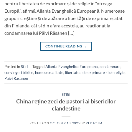
pentru libertatea de exprimare și de religie în întreaga
Europă”, afirmă Alianța Evanghelică Europeană. Numeroase
grupuri creștine și de apărare a libertății de exprimare, atât
din Finlanda, cât și din afara acesteia, au reacționat la
condamnarea lui Päivi Räsänen […]
CONTINUE READING
→
Posted in
Stiri
|
Tagged
Alianta Evanghelica Europeana
,
condamnare
,
convingeri biblice
,
homosexualitate
,
libertatea de exprimare si de religie
,
Päivi Räsänen
STIRI
China reține zeci de pastori ai bisericilor
clandestine
POSTED ON
OCTOBER 18, 2025
BY
REDACTIA