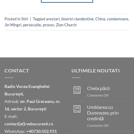
Posted in
Stiri
|
Tagged
arestari
,
biserici clandestine
,
China
,
condamnare
,
Jin Mingri
,
persecutie
,
proces
,
Zion Church
CONTACT
ULTIMELE NOUTATI
Radio Vocea Evangheliei
Cheia păcii
08
Aug
București,
on
Comments Off
Cheia
Adresă:
str. Paul Greceanu, nr.
păcii
Umblarea cu
08
16, sector 2, București
Aug
Dumnezeu prin
E-mail:
credință
contact[at]rvebucuresti.ro
on
Comments Off
Umblarea
WhatsApp:
+40730.502.931