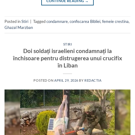
CONTINUE READING
→
Posted in
Stiri
|
Tagged
condamnare
,
confiscarea Bibliei
,
femeie crestina
,
Ghazal Marzban
STIRI
Doi soldați israelieni condamnați la
închisoare pentru distrugerea unui crucifix
în Liban
POSTED ON
APRIL 29, 2026
BY
REDACTIA