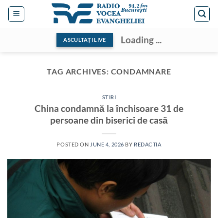
Skip
to
content
Loading ...
ASCULTAȚI LIVE
TAG ARCHIVES:
CONDAMNARE
STIRI
China condamnă la închisoare 31 de
persoane din biserici de casă
POSTED ON
JUNE 4, 2026
BY
REDACTIA