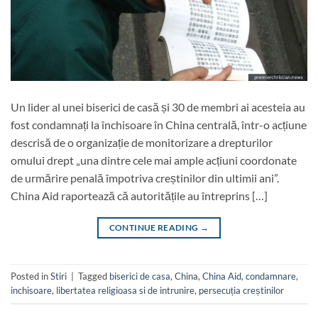
Un lider al unei biserici de casă și 30 de membri ai acesteia au
fost condamnați la închisoare în China centrală, într-o acțiune
descrisă de o organizație de monitorizare a drepturilor
omului drept „una dintre cele mai ample acțiuni coordonate
de urmărire penală împotriva creștinilor din ultimii ani”.
China Aid raportează că autoritățile au întreprins […]
CONTINUE READING
→
Posted in
Stiri
|
Tagged
biserici de casa
,
China
,
China Aid
,
condamnare
,
inchisoare
,
libertatea religioasa si de intrunire
,
persecuția creștinilor