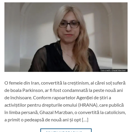
O femeie din Iran, convertită la creștinism, al cărei soț suferă
de boala Parkinson, ar fi fost condamnată la peste nouă ani
de închisoare. Conform rapoartelor Agenției de știri a
activiștilor pentru drepturile omului (HRANA), care publică
în limba persană, Ghazal Marzban, o convertită la catolicism,
a primit o pedeapsă de nouă ani și opt […]