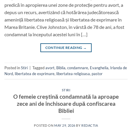
predică în apropierea unei zone de protecție pentru avort, a
depus un recurs, avertizând că hotărârea judecătorească
amenință libertatea religioasă și libertatea de exprimare în
Marea Britanie. Clive Johnston, în vârstă de 78 de ani, a fost
condamnat la începutul acestei luni în […]
CONTINUE READING
→
Posted in
Stiri
|
Tagged
avort
,
Biblia
,
condamnare
,
Evanghelia
,
Irlanda de
Nord
,
libertatea de exprimare
,
libertatea religioasa
,
pastor
STIRI
O femeie creștină condamnată la aproape
zece ani de închisoare după confiscarea
Bibliei
POSTED ON
MAY 29, 2026
BY
REDACTIA