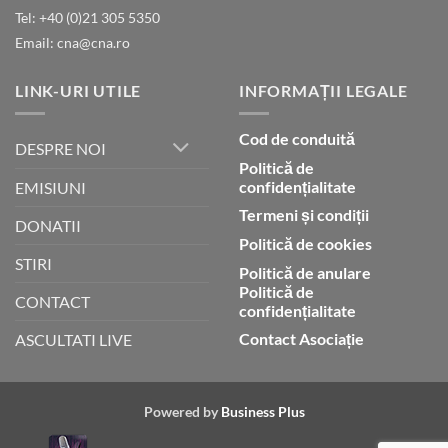
Umblarea
Tel: +40 (0)21 305 5350
cu
Email: cna@cna.ro
Dumnezeu
prin
credință
LINK-URI UTILE
INFORMAȚII LEGALE
Cod de conduită
DESPRE NOI
Politică de
confidențialitate
EMISIUNI
Termeni și condiții
DONATII
Politică de cookies
STIRI
Politică de anulare
Politică de
CONTACT
confidențialitate
Contact Asociație
ASCULTATI LIVE
Powered by
Business Plus