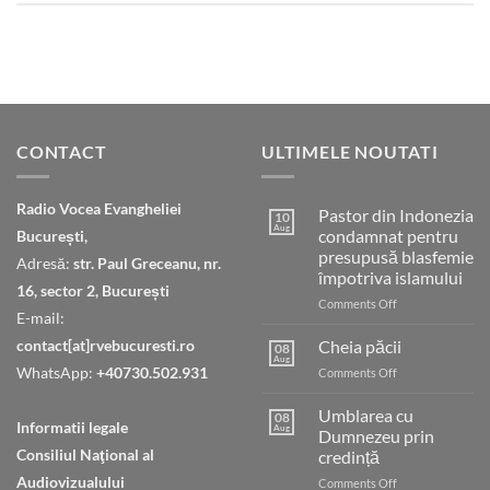
CONTACT
ULTIMELE NOUTATI
Radio Vocea Evangheliei
Pastor din Indonezia
10
Aug
condamnat pentru
București,
presupusă blasfemie
Adresă:
str. Paul Greceanu, nr.
împotriva islamului
16, sector 2, București
on
Comments Off
E-mail:
Pastor
din
contact[at]rvebucuresti.ro
Cheia păcii
08
Indonezia
Aug
WhatsApp:
+40730.502.931
on
Comments Off
condamnat
Cheia
pentru
păcii
Umblarea cu
presupusă
08
Informatii legale
Aug
Dumnezeu prin
blasfemie
împotriva
Consiliul Naţional al
credință
islamului
Audiovizualului
on
Comments Off