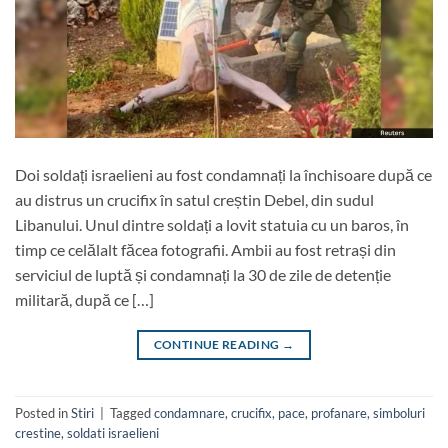
Doi soldați israelieni au fost condamnați la închisoare după ce
au distrus un crucifix în satul creștin Debel, din sudul
Libanului. Unul dintre soldați a lovit statuia cu un baros, în
timp ce celălalt făcea fotografii. Ambii au fost retrași din
serviciul de luptă și condamnați la 30 de zile de detenție
militară, după ce […]
CONTINUE READING
→
Posted in
Stiri
|
Tagged
condamnare
,
crucifix
,
pace
,
profanare
,
simboluri
crestine
,
soldati israelieni