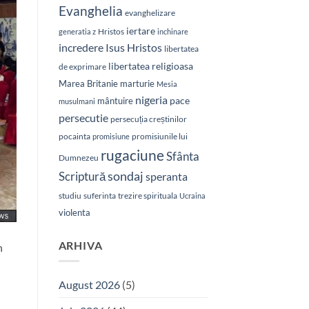
Evanghelia
evanghelizare
iertare
Hristos
generatia z
inchinare
Isus Hristos
incredere
libertatea
libertatea religioasa
de exprimare
Marea Britanie
marturie
Mesia
nigeria
pace
mântuire
musulmani
persecutie
persecuția creștinilor
pocainta
promisiunile lui
promisiune
rugaciune
Sfânta
Dumnezeu
sondaj
Scriptură
speranta
studiu
suferinta
trezire spirituala
Ucraina
violenta
ARHIVA
n
August 2026
(5)