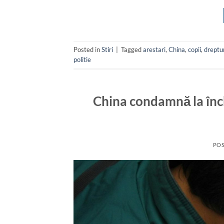
Posted in
Stiri
|
Tagged
arestari
,
China
,
copii
,
dreptu
politie
China condamnă la înch
PO