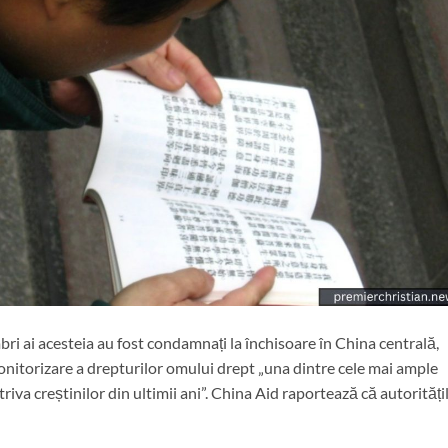
mbri ai acesteia au fost condamnați la închisoare în China centrală,
monitorizare a drepturilor omului drept „una dintre cele mai ample
va creștinilor din ultimii ani”. China Aid raportează că autorități