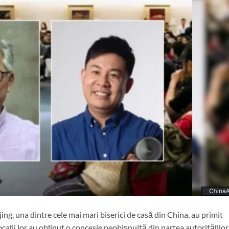
ijing, una dintre cele mai mari biserici de casă din China, au primit
vocații lor au obținut o concesie neobișnuită din partea autorităților