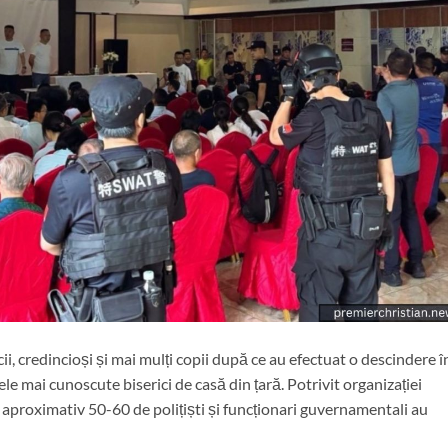
icii, credincioși și mai mulți copii după ce au efectuat o descindere î
le mai cunoscute biserici de casă din țară. Potrivit organizației
aproximativ 50-60 de polițiști și funcționari guvernamentali au