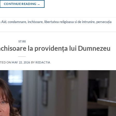
CONTINUE READING
→
 Aid
,
condamnare
,
inchisoare
,
libertatea religioasa si de intrunire
,
persecuția
STIRI
 închisoare la providența lui Dumnezeu
TED ON
MAY 22, 2026
BY
REDACTIA