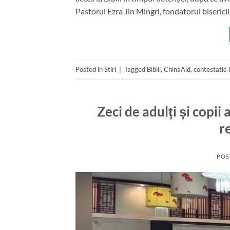
Pastorul Ezra Jin Mingri, fondatorul bisericii, 
Posted in
Stiri
|
Tagged
Biblii
,
ChinaAid
,
contestatie 
Zeci de adulți și copii 
r
POS