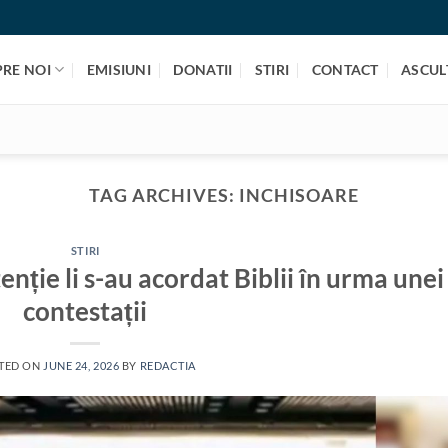
PRE NOI
EMISIUNI
DONATII
STIRI
CONTACT
ASCULT
TAG ARCHIVES:
INCHISOARE
STIRI
enție li s-au acordat Biblii în urma unei
contestații
TED ON
JUNE 24, 2026
BY
REDACTIA