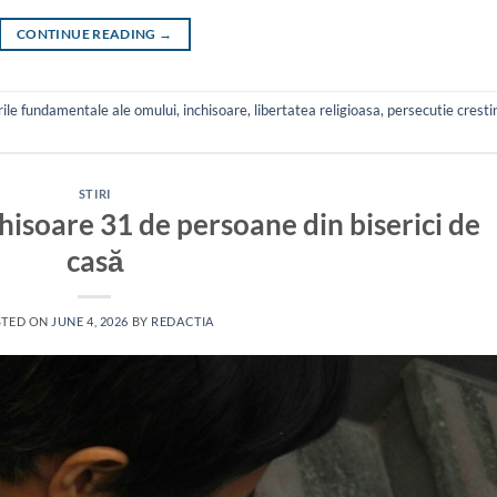
CONTINUE READING
→
rile fundamentale ale omului
,
inchisoare
,
libertatea religioasa
,
persecutie cresti
STIRI
isoare 31 de persoane din biserici de
casă
STED ON
JUNE 4, 2026
BY
REDACTIA