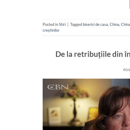
Posted in
Stiri
|
Tagged
biserici de casa
,
China
,
China
creștinilor
De la retribuțiile din
POS