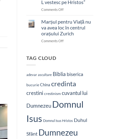
L vestesc pe Hristos”
on
Comments Off
Pastor
bătut
Marșul pentru Viață nu
cu
va avea loc în centrul
brutalitate
orașului Zurich
în
on
Comments Off
Nepal:
Marșul
„Sunt
pentru
și
Viață
mai
TAG CLOUD
nu
hotărât
va
să-
avea
L
Biblia
biserica
adevar
ascultare
loc
vestesc
credinta
în
pe
China
bucurie
centrul
Hristos”
crestini
cuvantul lui
orașului
crestinism
Zurich
Domnul
Dumnezeu
Isus
Duhul
Domnul Isus Hristos
Dumnezeu
Sfânt