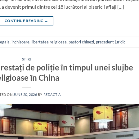
a devenit primul dintre cei 18 lucrători ai bisericii aflați […]
CONTINUE READING
→
legala
,
inchisoare
,
libertatea religioasa
,
pastori chinezi
,
precedent juridic
STIRI
arestați de poliție în timpul unei slujbe
eligioase în China
TED ON
JUNE 20, 2026
BY
REDACTIA