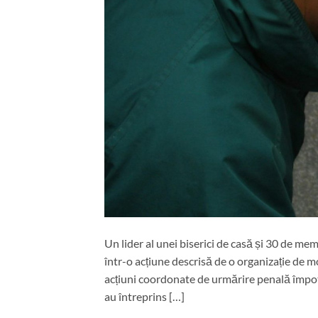
Un lider al unei biserici de casă și 30 de me
într-o acțiune descrisă de o organizație de 
acțiuni coordonate de urmărire penală împotri
au întreprins […]