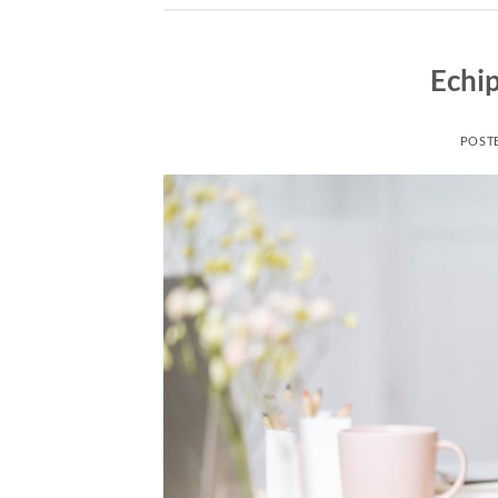
Echi
POST