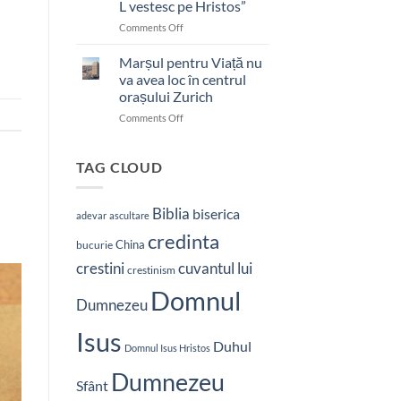
L vestesc pe Hristos”
on
Comments Off
Pastor
bătut
Marșul pentru Viață nu
cu
va avea loc în centrul
brutalitate
orașului Zurich
în
on
Comments Off
Nepal:
Marșul
„Sunt
pentru
și
Viață
mai
TAG CLOUD
nu
hotărât
va
să-
avea
L
Biblia
biserica
adevar
ascultare
loc
vestesc
credinta
în
pe
China
bucurie
centrul
Hristos”
crestini
cuvantul lui
orașului
crestinism
Zurich
Domnul
Dumnezeu
Isus
Duhul
Domnul Isus Hristos
Dumnezeu
Sfânt