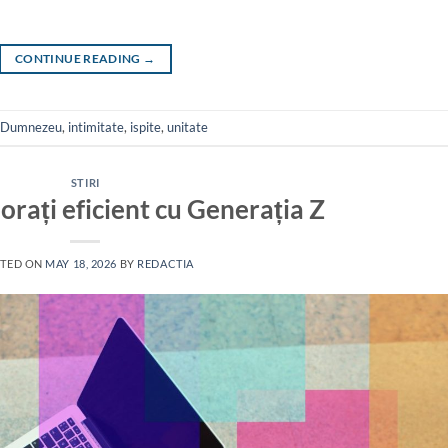
CONTINUE READING
→
Dumnezeu
,
intimitate
,
ispite
,
unitate
STIRI
borați eficient cu Generația Z
TED ON
MAY 18, 2026
BY
REDACTIA