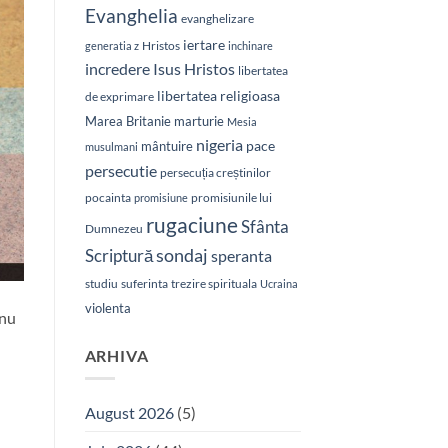
Evanghelia
evanghelizare
iertare
Hristos
generatia z
inchinare
Isus Hristos
incredere
libertatea
libertatea religioasa
de exprimare
Marea Britanie
marturie
Mesia
nigeria
pace
mântuire
musulmani
persecutie
persecuția creștinilor
pocainta
promisiunile lui
promisiune
rugaciune
Sfânta
Dumnezeu
sondaj
Scriptură
speranta
studiu
suferinta
trezire spirituala
Ucraina
violenta
 nu
ARHIVA
August 2026
(5)