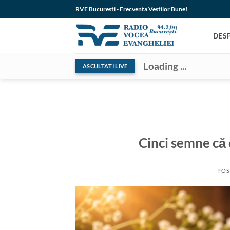
Skip
RVE Bucuresti - Frecventa Vestilor Bune!
to
content
DES
Loading ...
ASCULTAȚI LIVE
Cinci semne că 
POS