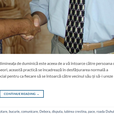
n dimineața de duminică este aceea de a vă întoarce către persoana 
neori, această practică se încadrează în desfășurarea normală a
al pentru ca fiecare să se întoarcă către vecinul său și să-i ureze
CONTINUE READING
→
ptare
,
bucurie
,
comunicare
,
Debora
,
disputa
,
iubirea crestina
,
pace
,
roada Duhul