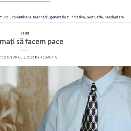
muncii
,
comunicare
,
feedback
,
generatia z
,
initiativa
,
motivatie
,
neadaptare
STIRI
mați să facem pace
TED ON
APRIL 3, 2026
BY
REDACTIA