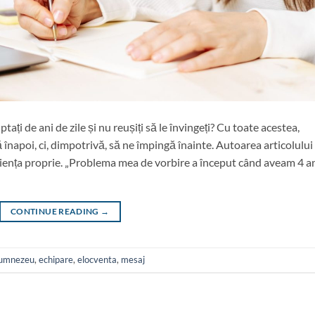
tați de ani de zile și nu reușiți să le învingeți? Cu toate acestea,
înapoi, ci, dimpotrivă, să ne împingă înainte. Autoarea articolului
iența proprie. „Problema mea de vorbire a început când aveam 4 a
CONTINUE READING
→
umnezeu
,
echipare
,
elocventa
,
mesaj