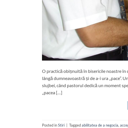
O practică obișnuită în bisericile noastre î
lângă dumneavoastră și de a-i ura „pace”. U
slujbei, când pastorul dedică un moment speci
„pacea […]
Posted in
Stiri
|
Tagged
abilitatea de a negocia
,
acce