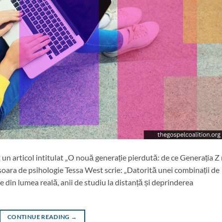
t un articol intitulat „O nouă generație pierdută: de ce Generația Z
oara de psihologie Tessa West scrie: „Datorită unei combinații de
le din lumea reală, anii de studiu la distanță și deprinderea
CONTINUE READING
→