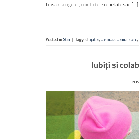
Lipsa dialogului, conflictele repetate sau […]
Posted in
Stiri
|
Tagged
ajutor
,
casnicie
,
comunicare
,
Iubiți și cola
POS