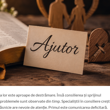
ia lor este aproape de destrămare. Însă consilierea și sprijinul
problemele sunt observate din timp. Specialiștii în consiliere creș
ăsnicie are nevoie de atenție. Primul este comunicarea deficitară.