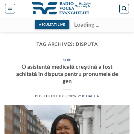
Skip
to
content
Loading ...
ASCULTAȚI LIVE
TAG ARCHIVES:
DISPUTA
STIRI
O asistentă medicală creștină a fost
achitată în disputa pentru pronumele de
gen
POSTED ON
JULY 8, 2026
BY
REDACTIA