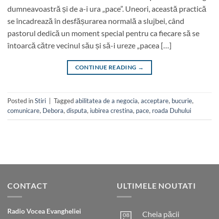
dumneavoastră și de a-i ura „pace”. Uneori, această practică
se încadrează în desfășurarea normală a slujbei, când
pastorul dedică un moment special pentru ca fiecare să se
întoarcă către vecinul său și să-i ureze „pacea […]
CONTINUE READING
→
Posted in
Stiri
|
Tagged
abilitatea de a negocia
,
acceptare
,
bucurie
,
comunicare
,
Debora
,
disputa
,
iubirea crestina
,
pace
,
roada Duhului
CONTACT
ULTIMELE NOUTATI
Radio Vocea Evangheliei
Cheia păcii
08