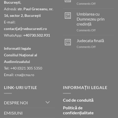
Aug
București,
on
Comments Off
Cheia
Adresă:
str. Paul Greceanu, nr.
păcii
Umblarea cu
08
16, sector 2, București
Aug
Dumnezeu prin
E-mail:
credință
contact[at]rvebucuresti.ro
on
Comments Off
Umblarea
WhatsApp:
+40730.502.931
cu
Judecata finală
03
Dumnezeu
Aug
on
Comments Off
Informatii legale
prin
Judecata
credință
Consiliul Naţional al
finală
Audiovizualului
Tel: +40 (0)21 305 5350
Email: cna@cna.ro
LINK-URI UTILE
INFORMAȚII LEGALE
Cod de conduită
DESPRE NOI
Politică de
confidențialitate
EMISIUNI