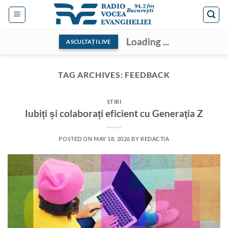
Skip
to
content
Loading ...
ASCULTAȚI LIVE
TAG ARCHIVES:
FEEDBACK
STIRI
Iubiți și colaborați eficient cu Generația Z
POSTED ON
MAY 18, 2026
BY
REDACTIA