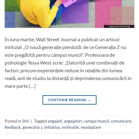
În luna martie, Wall Street Journal a publicat un articol
intitulat „O nouă generație pierdută: de ce Generația Z nu
este pregătită pentru câmpul muncii”. Profesoara de
psihologie Tessa West scrie: „Datorită unei combinații de
factori, precum experiențele reduse în relațiile din lumea
reală, anii de studiu la distanță și deprinderea comunicării în
mare parte […]
CONTINUE READING
→
Posted in
Stiri
|
Tagged
angajati
,
angajatori
,
campul muncii
,
comunicare
,
feedback
,
generatia z
,
initiativa
,
motivatie
,
neadaptare