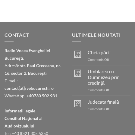
CONTACT
ULTIMELE NOUTATI
Radio Vocea Evangheliei
Cheia păcii
08
Aug
București,
on
Comments Off
Cheia
Adresă:
str. Paul Greceanu, nr.
păcii
Umblarea cu
08
16, sector 2, București
Aug
Dumnezeu prin
E-mail:
credință
contact[at]rvebucuresti.ro
on
Comments Off
Umblarea
WhatsApp:
+40730.502.931
cu
Judecata finală
03
Dumnezeu
Aug
on
Comments Off
Informatii legale
prin
Judecata
credință
Consiliul Naţional al
finală
Audiovizualului
Tel: +40 (0)21 305 5350