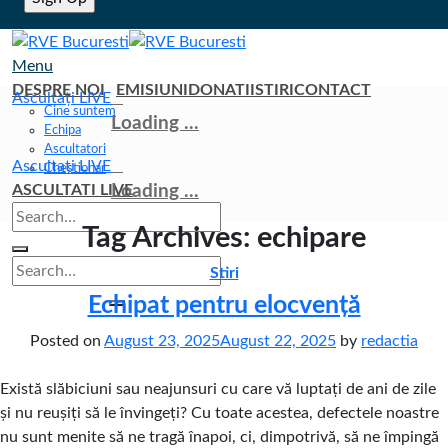
Menu
DESPRE NOI
EMISIUNI
DONATII
STIRI
CONTACT
Ascultați LIVE
Cine suntem
Loading ...
Echipa
Ascultatori
Ascultați LIVE
Chestionar
ASCULTATI LIVE
Loading ...
Tag Archives:
echipare
Stiri
Echipat pentru elocvență
Posted on
August 23, 2025
August 22, 2025
by
redactia
Există slăbiciuni sau neajunsuri cu care vă luptați de ani de zile
și nu reușiți să le învingeți? Cu toate acestea, defectele noastre
nu sunt menite să ne tragă înapoi, ci, dimpotrivă, să ne împingă