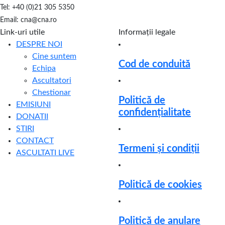
în
Natura
Tel: +40 (0)21 305 5350
ceru
declară
Email: cna@cna.ro
gloria
Link-uri utile
Informații legale
lui
DESPRE NOI
Dumnezeu
Cine suntem
Cod de conduită
Echipa
Ascultatori
Chestionar
Politică de
EMISIUNI
confidențialitate
DONATII
STIRI
CONTACT
Termeni și condiții
ASCULTATI LIVE
Politică de cookies
Politică de anulare