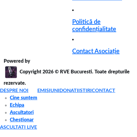
Politică de
confidențialitate
Contact Asociație
Powered by
Business Plus
Copyright 2026 ©
RVE Bucuresti. Toate drepturile
rezervate.
DESPRE NOI
EMISIUNI
DONATII
STIRI
CONTACT
Cine suntem
Echipa
Ascultatori
Chestionar
ASCULTATI LIVE