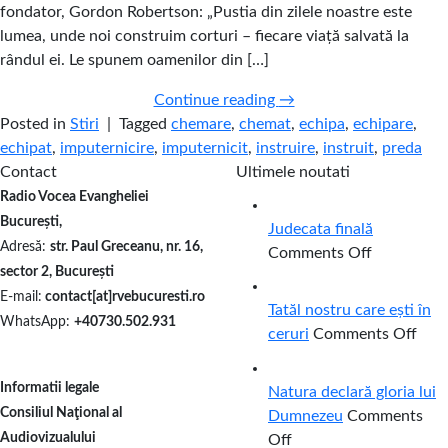
fondator, Gordon Robertson: „Pustia din zilele noastre este
lumea, unde noi construim corturi – fiecare viață salvată la
rândul ei. Le spunem oamenilor din […]
Continue reading
→
Posted in
Stiri
|
Tagged
chemare
,
chemat
,
echipa
,
echipare
,
echipat
,
imputernicire
,
imputernicit
,
instruire
,
instruit
,
preda
Contact
Ultimele noutati
03
Radio Vocea Evangheliei
Aug
București,
Judecata finală
Adresă:
str. Paul Greceanu, nr. 16,
on
Comments Off
sector 2, București
Judecata
03
Aug
E-mail:
contact[at]rvebucuresti.ro
finală
Tatăl nostru care ești în
WhatsApp:
+40730.502.931
on
ceruri
Comments Off
Tată
01
Aug
nost
Informatii legale
Natura declară gloria lui
care
Consiliul Naţional al
Dumnezeu
Comments
ești
Audiovizualului
on
Off