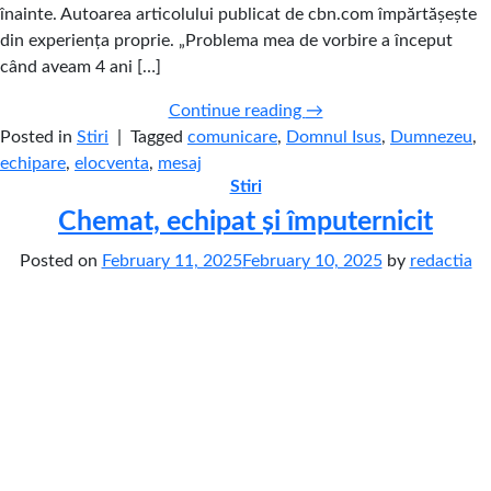
înainte. Autoarea articolului publicat de cbn.com împărtășește
din experiența proprie. „Problema mea de vorbire a început
când aveam 4 ani […]
Continue reading
→
Posted in
Stiri
|
Tagged
comunicare
,
Domnul Isus
,
Dumnezeu
,
echipare
,
elocventa
,
mesaj
Stiri
Chemat, echipat și împuternicit
Posted on
February 11, 2025
February 10, 2025
by
redactia