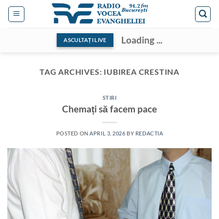
Skip
to
content
Loading ...
ASCULTAȚI LIVE
TAG ARCHIVES:
IUBIREA CRESTINA
STIRI
Chemați să facem pace
POSTED ON
APRIL 3, 2026
BY
REDACTIA