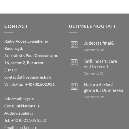
CONTACT
ULTIMELE NOUTATI
Radio Vocea Evangheliei
Judecata finală
03
Aug
București,
on
Comments Off
Judecata
Adresă:
str. Paul Greceanu, nr.
finală
Tatăl nostru care
03
16, sector 2, București
Aug
ești în ceruri
E-mail:
on
Comments Off
contact[at]rvebucuresti.ro
Tatăl
nostru
WhatsApp:
+40730.502.931
Natura declară
01
care
Aug
gloria lui Dumnezeu
ești
on
Comments Off
în
Informatii legale
Natura
ceruri
Consiliul Naţional al
declară
gloria
Audiovizualului
lui
Tel: +40 (0)21 305 5350
Dumnezeu
Email: cna@cna.ro