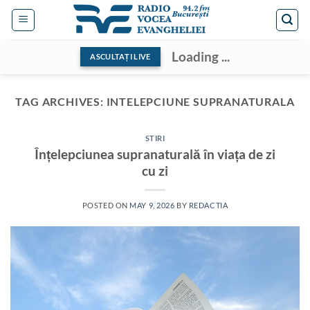
Skip
to
content
Loading ...
ASCULTAȚI LIVE
TAG ARCHIVES:
INTELEPCIUNE SUPRANATURALA
STIRI
Înțelepciunea supranaturală în viața de zi
cu zi
POSTED ON
MAY 9, 2026
BY
REDACTIA