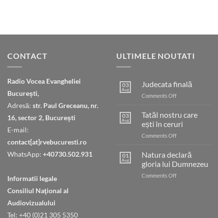
CONTACT
ULTIMELE NOUTATI
Radio Vocea Evangheliei
Judecata finală
03
Aug
București,
on
Comments Off
Judecata
Adresă:
str. Paul Greceanu, nr.
finală
Tatăl nostru care
03
16, sector 2, București
Aug
ești în ceruri
E-mail:
on
Comments Off
contact[at]rvebucuresti.ro
Tatăl
nostru
WhatsApp:
+40730.502.931
Natura declară
01
care
Aug
gloria lui Dumnezeu
ești
on
Comments Off
în
Informatii legale
Natura
ceruri
Consiliul Naţional al
declară
gloria
Audiovizualului
lui
Tel: +40 (0)21 305 5350
Dumnezeu