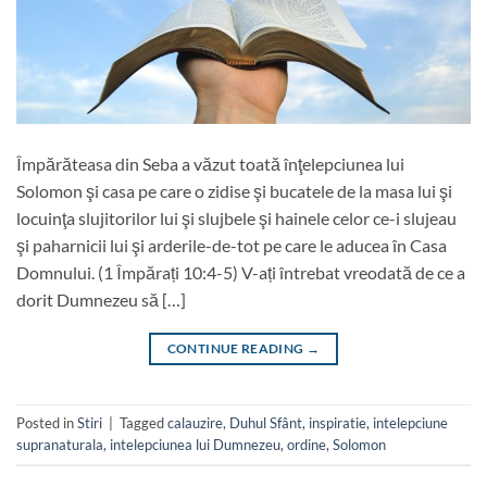
Împărăteasa din Seba a văzut toată înţelepciunea lui
Solomon şi casa pe care o zidise şi bucatele de la masa lui şi
locuinţa slujitorilor lui şi slujbele şi hainele celor ce-i slujeau
şi paharnicii lui şi arderile-de-tot pe care le aducea în Casa
Domnului. (1 Împărați 10:4-5) V-ați întrebat vreodată de ce a
dorit Dumnezeu să […]
CONTINUE READING
→
Posted in
Stiri
|
Tagged
calauzire
,
Duhul Sfânt
,
inspiratie
,
intelepciune
supranaturala
,
intelepciunea lui Dumnezeu
,
ordine
,
Solomon