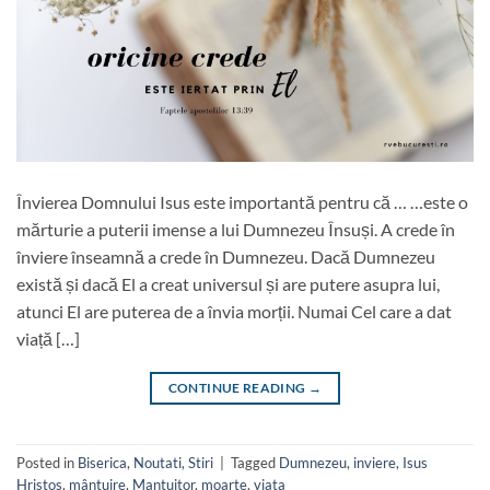
Învierea Domnului Isus este importantă pentru că … …este o
mărturie a puterii imense a lui Dumnezeu Însuși. A crede în
înviere înseamnă a crede în Dumnezeu. Dacă Dumnezeu
există și dacă El a creat universul și are putere asupra lui,
atunci El are puterea de a învia morții. Numai Cel care a dat
viață […]
CONTINUE READING
→
Posted in
Biserica
,
Noutati
,
Stiri
|
Tagged
Dumnezeu
,
inviere
,
Isus
Hristos
,
mântuire
,
Mantuitor
,
moarte
,
viata