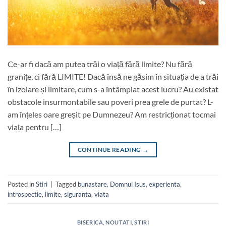
Ce-ar fi dacă am putea trăi o viață fără limite? Nu fără
granițe, ci fără LIMITE! Dacă însă ne găsim în situația de a trăi
în izolare și limitare, cum s-a întâmplat acest lucru? Au existat
obstacole insurmontabile sau poveri prea grele de purtat? L-
am înțeles oare greșit pe Dumnezeu? Am restricționat tocmai
viața pentru […]
CONTINUE READING
→
Posted in
Stiri
|
Tagged
bunastare
,
Domnul Isus
,
experienta
,
introspectie
,
limite
,
siguranta
,
viata
BISERICA
,
NOUTATI
,
STIRI