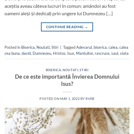
aceștia aveau câteva lucruri în comun: amândoi au fost
oameni aleși și dedicați prin ungere lui Dumnezeu […]
CONTINUE READING
→
Posted in
Biserica
,
Noutati
,
Stiri
|
Tagged
Adevarul
,
biserica
,
calea
,
calea
cea buna
,
david
,
Dumnezeu
,
Hristos
,
Isus
,
Mantuitor
,
rascruce
,
saul
,
viata
BISERICA
,
NOUTATI
,
STIRI
De ce este importantă Învierea Domnului
Isus?
POSTED ON
MAY 1, 2022
BY
RVEB