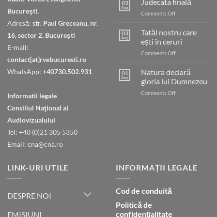
Judecata finală
03
Aug
București,
on
Comments Off
Judecata
Adresă:
str. Paul Greceanu, nr.
finală
Tatăl nostru care
03
16, sector 2, București
Aug
ești în ceruri
E-mail:
on
Comments Off
contact[at]rvebucuresti.ro
Tatăl
nostru
WhatsApp:
+40730.502.931
Natura declară
01
care
Aug
gloria lui Dumnezeu
ești
on
Comments Off
în
Informatii legale
Natura
ceruri
Consiliul Naţional al
declară
gloria
Audiovizualului
lui
Tel: +40 (0)21 305 5350
Dumnezeu
Email: cna@cna.ro
LINK-URI UTILE
INFORMAȚII LEGALE
Cod de conduită
DESPRE NOI
Politică de
confidențialitate
EMISIUNI