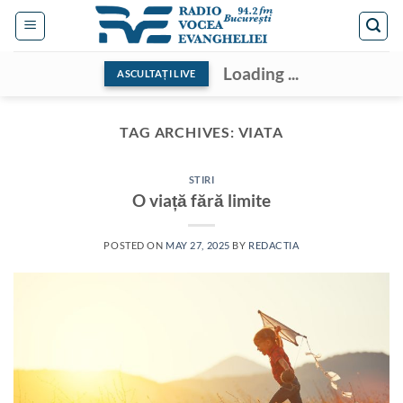
Skip
to
content
Loading ...
ASCULTAȚI LIVE
TAG ARCHIVES:
VIATA
STIRI
O viață fără limite
POSTED ON
MAY 27, 2025
BY
REDACTIA