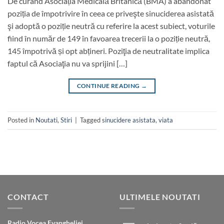
De curând Asociația Medicală Britanică (BMA) a abandonat
poziția de împotrivire în ceea ce priveşte sinuciderea asistată
şi adoptă o poziție neutră cu referire la acest subiect, voturile
fiind în număr de 149 în favoarea trecerii la o poziție neutră,
145 împotrivă și opt abțineri. Poziţia de neutralitate implica
faptul că Asociaţia nu va sprijini […]
CONTINUE READING
→
Posted in
Noutati
,
Stiri
|
Tagged
sinucidere asistata
,
viata
CONTACT
ULTIMELE NOUTATI
Radio Vocea Evangheliei