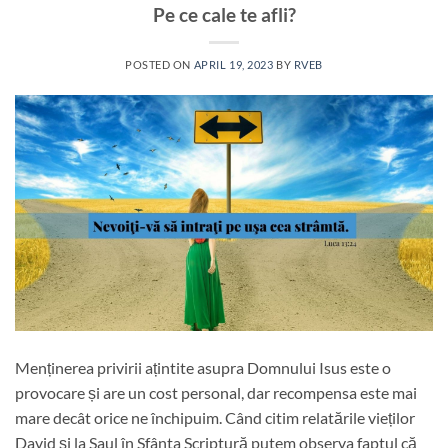
Pe ce cale te afli?
POSTED ON
APRIL 19, 2023
BY
RVEB
Menținerea privirii ațintite asupra Domnului Isus este o
provocare și are un cost personal, dar recompensa este mai
mare decât orice ne închipuim. Când citim relatările vieților
David și la Saul în Sfânta Scriptură putem observa faptul că