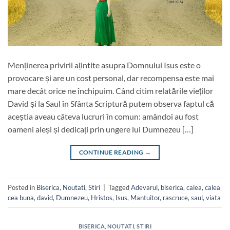
Menținerea privirii ațintite asupra Domnului Isus este o
provocare și are un cost personal, dar recompensa este mai
mare decât orice ne închipuim. Când citim relatările vieților
David și la Saul în Sfânta Scriptură putem observa faptul că
aceștia aveau câteva lucruri în comun: amândoi au fost
oameni aleși și dedicați prin ungere lui Dumnezeu […]
CONTINUE READING
→
Posted in
Biserica
,
Noutati
,
Stiri
|
Tagged
Adevarul
,
biserica
,
calea
,
calea
cea buna
,
david
,
Dumnezeu
,
Hristos
,
Isus
,
Mantuitor
,
rascruce
,
saul
,
viata
BISERICA
,
NOUTATI
,
STIRI