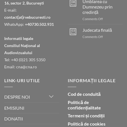
Umblarea cu
08
16, sector 2, București
Aug
Dumnezeu prin
E-mail:
credință
contact[at]rvebucuresti.ro
on
Comments Off
Umblarea
WhatsApp:
+40730.502.931
cu
Judecata finală
03
Dumnezeu
Aug
on
Comments Off
Informatii legale
prin
Judecata
credință
Consiliul Naţional al
finală
Audiovizualului
Tel: +40 (0)21 305 5350
Email: cna@cna.ro
LINK-URI UTILE
INFORMAȚII LEGALE
Cod de conduită
DESPRE NOI
Politică de
confidențialitate
EMISIUNI
Termeni și condiții
DONATII
Politică de cookies