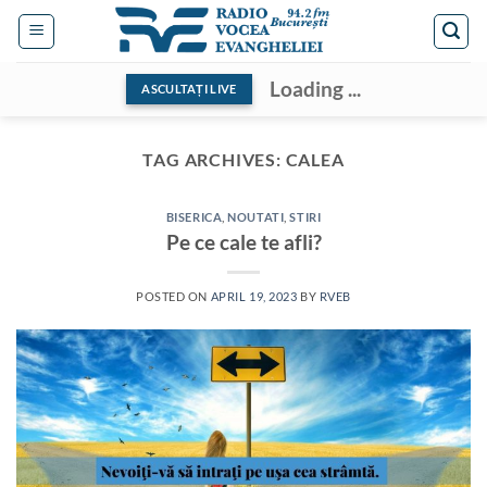
Skip
to
content
Loading ...
ASCULTAȚI LIVE
TAG ARCHIVES:
CALEA
BISERICA
,
NOUTATI
,
STIRI
Pe ce cale te afli?
POSTED ON
APRIL 19, 2023
BY
RVEB