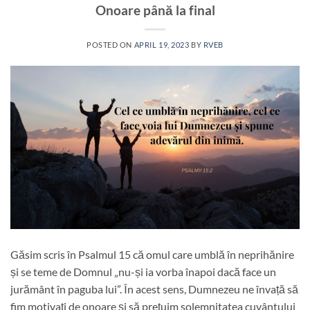
Onoare până la final
POSTED ON
APRIL 19, 2023
BY
RVEB
Găsim scris în Psalmul 15 că omul care umblă în neprihănire
și se teme de Domnul „nu-și ia vorba înapoi dacă face un
jurământ în paguba lui”. În acest sens, Dumnezeu ne învață să
fim motivați de onoare și să prețuim solemnitatea cuvântului