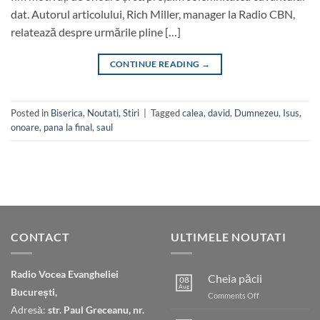
dat. Autorul articolului, Rich Miller, manager la Radio CBN,
relatează despre urmările pline […]
CONTINUE READING
→
Posted in
Biserica
,
Noutati
,
Stiri
|
Tagged
calea
,
david
,
Dumnezeu
,
Isus
,
onoare
,
pana la final
,
saul
CONTACT
ULTIMELE NOUTATI
Radio Vocea Evangheliei
Cheia păcii
08
Aug
București,
on
Comments Off
Cheia
Adresă:
str. Paul Greceanu, nr.
păcii