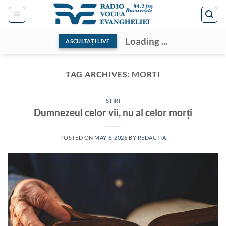
Skip
to
content
Loading ...
ASCULTAȚI LIVE
TAG ARCHIVES:
MORTI
STIRI
Dumnezeul celor vii, nu al celor morți
POSTED ON
MAY 6, 2026
BY
REDACTIA