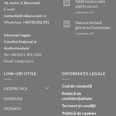
Tatăl nostru care
03
16, sector 2, București
Aug
ești în ceruri
E-mail:
on
Comments Off
contact[at]rvebucuresti.ro
Tatăl
nostru
WhatsApp:
+40730.502.931
Natura declară
01
care
Aug
gloria lui Dumnezeu
ești
on
Comments Off
în
Informatii legale
Natura
ceruri
Consiliul Naţional al
declară
gloria
Audiovizualului
lui
Tel: +40 (0)21 305 5350
Dumnezeu
Email: cna@cna.ro
LINK-URI UTILE
INFORMAȚII LEGALE
Cod de conduită
DESPRE NOI
Politică de
confidențialitate
EMISIUNI
Termeni și condiții
DONATII
Politică de cookies