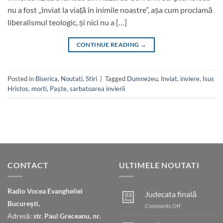
nu a fost „înviat la viață în inimile noastre”, așa cum proclamă
liberalismul teologic, și nici nu a […]
CONTINUE READING
→
Posted in
Biserica
,
Noutati
,
Stiri
|
Tagged
Dumnezeu
,
Inviat
,
inviere
,
Isus
Hristos
,
morti
,
Paște
,
sarbatoarea invierii
CONTACT
ULTIMELE NOUTATI
Radio Vocea Evangheliei
Judecata finală
03
Aug
București,
on
Comments Off
Judecata
Adresă:
str. Paul Greceanu, nr.
finală