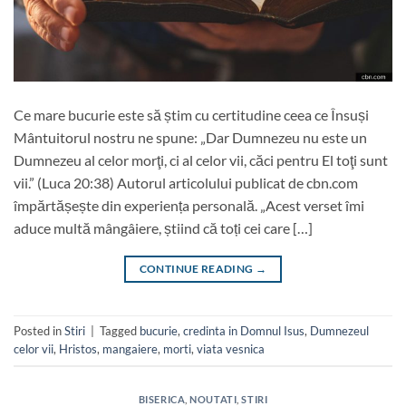
Ce mare bucurie este să știm cu certitudine ceea ce Însuși
Mântuitorul nostru ne spune: „Dar Dumnezeu nu este un
Dumnezeu al celor morţi, ci al celor vii, căci pentru El toţi sunt
vii.” (Luca 20:38) Autorul articolului publicat de cbn.com
împărtășește din experiența personală. „Acest verset îmi
aduce multă mângâiere, știind că toți cei care […]
CONTINUE READING
→
Posted in
Stiri
|
Tagged
bucurie
,
credinta in Domnul Isus
,
Dumnezeul
celor vii
,
Hristos
,
mangaiere
,
morti
,
viata vesnica
BISERICA
,
NOUTATI
,
STIRI