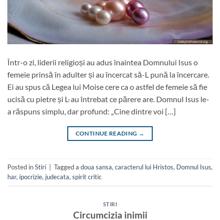
Într-o zi, liderii religioși au adus înaintea Domnului Isus o
femeie prinsă în adulter și au încercat să-L pună la încercare.
Ei au spus că Legea lui Moise cere ca o astfel de femeie să fie
ucisă cu pietre și L-au întrebat ce părere are. Domnul Isus le-
a răspuns simplu, dar profund: „Cine dintre voi […]
CONTINUE READING
→
Posted in
Stiri
|
Tagged
a doua sansa
,
caracterul lui Hristos
,
Domnul Isus
,
har
,
ipocrizie
,
judecata
,
spirit critic
STIRI
Circumcizia inimii