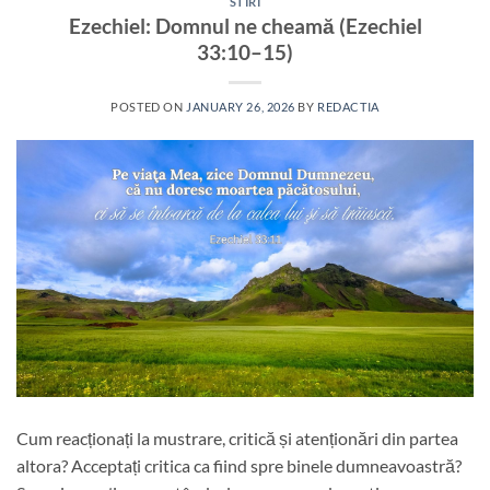
STIRI
Ezechiel: Domnul ne cheamă (Ezechiel
33:10–15)
POSTED ON
JANUARY 26, 2026
BY
REDACTIA
Cum reacționați la mustrare, critică și atenționări din partea
altora? Acceptați critica ca fiind spre binele dumneavoastră?