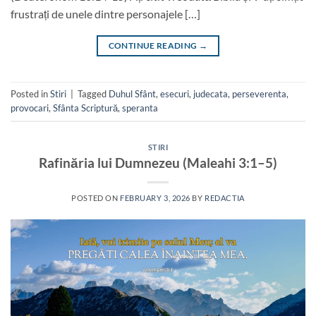
frustrați de unele dintre personajele […]
CONTINUE READING
→
Posted in
Stiri
|
Tagged
Duhul Sfânt
,
esecuri
,
judecata
,
perseverenta
,
provocari
,
Sfânta Scriptură
,
speranta
STIRI
Rafinăria lui Dumnezeu (Maleahi 3:1–5)
POSTED ON
FEBRUARY 3, 2026
BY
REDACTIA