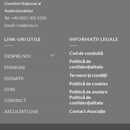
Consiliul Naţional al
declară
gloria
Audiovizualului
lui
Tel: +40 (0)21 305 5350
Dumnezeu
Email: cna@cna.ro
LINK-URI UTILE
INFORMAȚII LEGALE
Cod de conduită
DESPRE NOI
Politică de
confidențialitate
EMISIUNI
Termeni și condiții
DONATII
Politică de cookies
STIRI
Politică de anulare
Politică de
CONTACT
confidențialitate
Contact Asociație
ASCULTATI LIVE