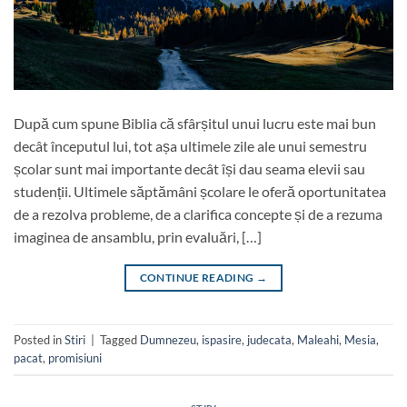
După cum spune Biblia că sfârșitul unui lucru este mai bun
decât începutul lui, tot așa ultimele zile ale unui semestru
școlar sunt mai importante decât își dau seama elevii sau
studenții. Ultimele săptămâni școlare le oferă oportunitatea
de a rezolva probleme, de a clarifica concepte și de a rezuma
imaginea de ansamblu, prin evaluări, […]
CONTINUE READING
→
Posted in
Stiri
|
Tagged
Dumnezeu
,
ispasire
,
judecata
,
Maleahi
,
Mesia
,
pacat
,
promisiuni