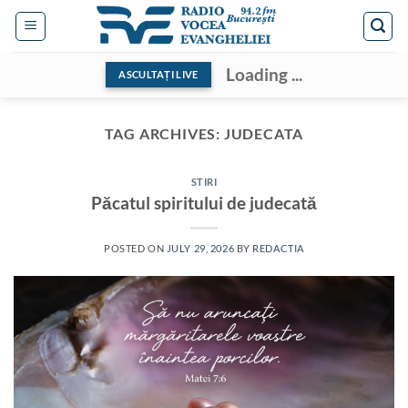
Skip
to
content
Loading ...
ASCULTAȚI LIVE
TAG ARCHIVES:
JUDECATA
STIRI
Păcatul spiritului de judecată
POSTED ON
JULY 29, 2026
BY
REDACTIA