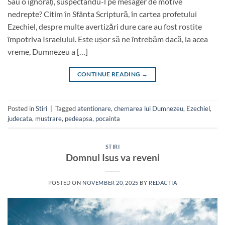
Sau o ignorați, suspectându-l pe mesager de motive
nedrepte? Citim în Sfânta Scriptură, în cartea profetului
Ezechiel, despre multe avertizări dure care au fost rostite
împotriva Israelului. Este ușor să ne întrebăm dacă, la acea
vreme, Dumnezeu a […]
CONTINUE READING
→
Posted in
Stiri
|
Tagged
atentionare
,
chemarea lui Dumnezeu
,
Ezechiel
,
judecata
,
mustrare
,
pedeapsa
,
pocainta
STIRI
Domnul Isus va reveni
POSTED ON
NOVEMBER 20, 2025
BY
REDACTIA