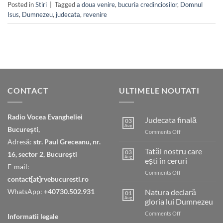
Posted in
Stiri
|
Tagged
a doua venire
,
bucuria credinciosilor
,
Domnul
Isus
,
Dumnezeu
,
judecata
,
revenire
CONTACT
ULTIMELE NOUTATI
Radio Vocea Evangheliei
Judecata finală
03
Aug
București,
on
Comments Off
Judecata
Adresă:
str. Paul Greceanu, nr.
finală
Tatăl nostru care
03
16, sector 2, București
Aug
ești în ceruri
E-mail:
on
Comments Off
contact[at]rvebucuresti.ro
Tatăl
nostru
WhatsApp:
+40730.502.931
Natura declară
01
care
Aug
gloria lui Dumnezeu
ești
on
Comments Off
în
Informatii legale
Natura
ceruri