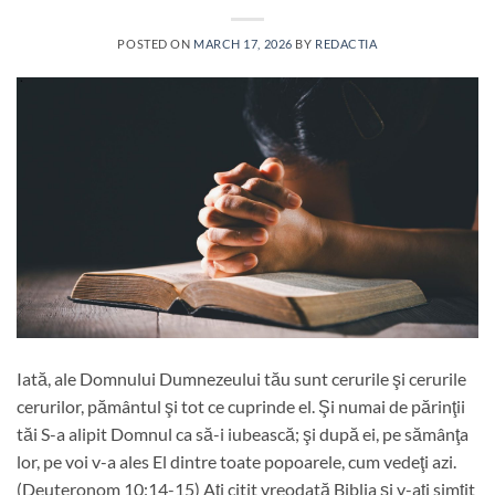
POSTED ON
MARCH 17, 2026
BY
REDACTIA
Iată, ale Domnului Dumnezeului tău sunt cerurile şi cerurile
cerurilor, pământul şi tot ce cuprinde el. Şi numai de părinţii
tăi S-a alipit Domnul ca să-i iubească; şi după ei, pe sămânţa
lor, pe voi v-a ales El dintre toate popoarele, cum vedeţi azi.
(Deuteronom 10:14-15) Ați citit vreodată Biblia și v-ați simțit