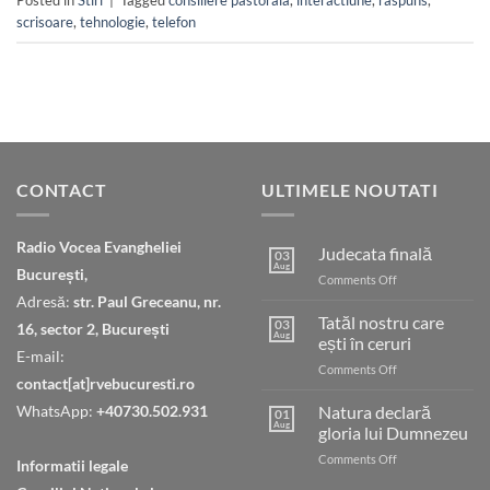
scrisoare
,
tehnologie
,
telefon
CONTACT
ULTIMELE NOUTATI
Radio Vocea Evangheliei
Judecata finală
03
Aug
București,
on
Comments Off
Judecata
Adresă:
str. Paul Greceanu, nr.
finală
Tatăl nostru care
03
16, sector 2, București
Aug
ești în ceruri
E-mail:
on
Comments Off
contact[at]rvebucuresti.ro
Tatăl
nostru
WhatsApp:
+40730.502.931
Natura declară
01
care
Aug
gloria lui Dumnezeu
ești
on
Comments Off
în
Informatii legale
Natura
ceruri