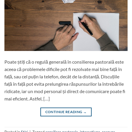
Poate știți că o regulă generală în consilierea pastorală este
aceea că problemele dificile pot fi rezolvate mai bine față în
față, sau cel puțin la telefon, decât de la distanță. Discuțiile
față în față pot evita prelungirea răspunsurilor la întrebările
ridicate, iar un mod personal și direct de comunicare poate fi
mai eficient. Astfel, […]
CONTINUE READING
→
Posted in
Stiri
|
Tagged
consiliere pastorala
,
interactiune
,
raspuns
,