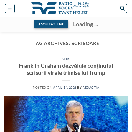
Skip
to
content
Loading ...
ASCULTAȚI LIVE
TAG ARCHIVES:
SCRISOARE
STIRI
Franklin Graham dezvăluie conținutul
scrisorii virale trimise lui Trump
POSTED ON
APRIL 14, 2026
BY
REDACTIA