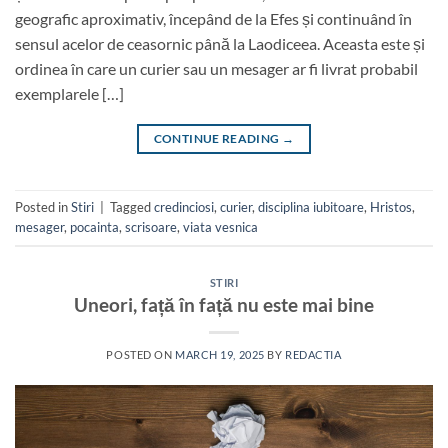
geografic aproximativ, începând de la Efes și continuând în
sensul acelor de ceasornic până la Laodiceea. Aceasta este și
ordinea în care un curier sau un mesager ar fi livrat probabil
exemplarele […]
CONTINUE READING
→
Posted in
Stiri
|
Tagged
credinciosi
,
curier
,
disciplina iubitoare
,
Hristos
,
mesager
,
pocainta
,
scrisoare
,
viata vesnica
STIRI
Uneori, față în față nu este mai bine
POSTED ON
MARCH 19, 2025
BY
REDACTIA