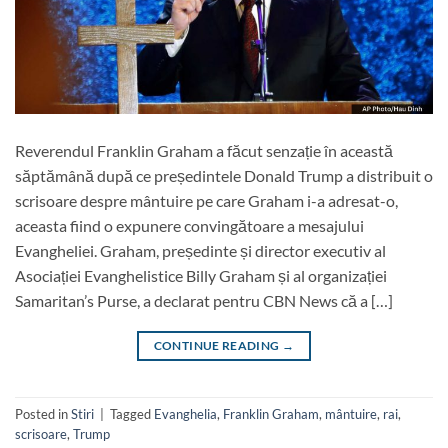
Reverendul Franklin Graham a făcut senzație în această
săptămână după ce președintele Donald Trump a distribuit o
scrisoare despre mântuire pe care Graham i-a adresat-o,
aceasta fiind o expunere convingătoare a mesajului
Evangheliei. Graham, președinte și director executiv al
Asociației Evanghelistice Billy Graham și al organizației
Samaritan’s Purse, a declarat pentru CBN News că a […]
CONTINUE READING
→
Posted in
Stiri
|
Tagged
Evanghelia
,
Franklin Graham
,
mântuire
,
rai
,
scrisoare
,
Trump