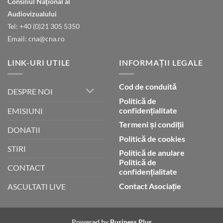
Consiliul Naţional al
declară
gloria
Audiovizualului
lui
Tel: +40 (0)21 305 5350
Dumnezeu
Email: cna@cna.ro
LINK-URI UTILE
INFORMAȚII LEGALE
Cod de conduită
DESPRE NOI
Politică de
confidențialitate
EMISIUNI
Termeni și condiții
DONATII
Politică de cookies
STIRI
Politică de anulare
Politică de
CONTACT
confidențialitate
Contact Asociație
ASCULTATI LIVE
Powered by
Business Plus