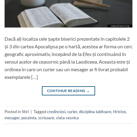
Dacă ați localiza cele șapte biserici prezentate în capitolele 2
și 3 din cartea Apocalipsa pe o hartă, acestea ar forma un cerc
geografic aproximativ, începând de la Efes și continuând în
sensul acelor de ceasornic până la Laodiceea. Aceasta este și
ordinea în care un curier sau un mesager ar fi livrat probabil
exemplarele […]
CONTINUE READING
→
Posted in
Stiri
|
Tagged
credinciosi
,
curier
,
disciplina iubitoare
,
Hristos
,
mesager
,
pocainta
,
scrisoare
,
viata vesnica