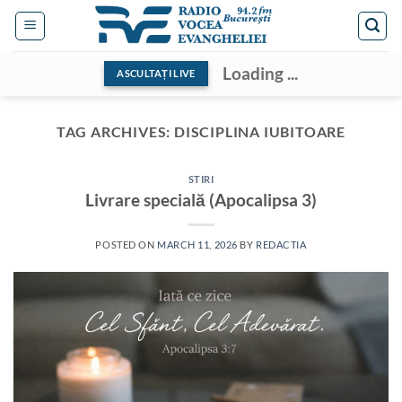
Skip
to
content
Loading ...
ASCULTAȚI LIVE
TAG ARCHIVES:
DISCIPLINA IUBITOARE
STIRI
Livrare specială (Apocalipsa 3)
POSTED ON
MARCH 11, 2026
BY
REDACTIA