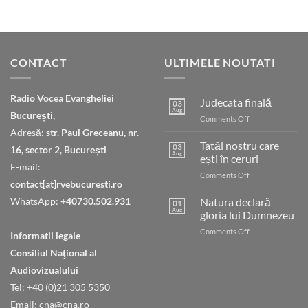
CONTACT
ULTIMELE NOUTATI
Radio Vocea Evangheliei
Judecata finală
03
Aug
București,
on
Comments Off
Judecata
Adresă:
str. Paul Greceanu, nr.
finală
Tatăl nostru care
03
16, sector 2, București
Aug
ești în ceruri
E-mail:
on
Comments Off
contact[at]rvebucuresti.ro
Tatăl
nostru
WhatsApp:
+40730.502.931
Natura declară
01
care
Aug
gloria lui Dumnezeu
ești
on
Comments Off
în
Informatii legale
Natura
ceruri
Consiliul Naţional al
declară
gloria
Audiovizualului
lui
Tel: +40 (0)21 305 5350
Dumnezeu
Email: cna@cna.ro