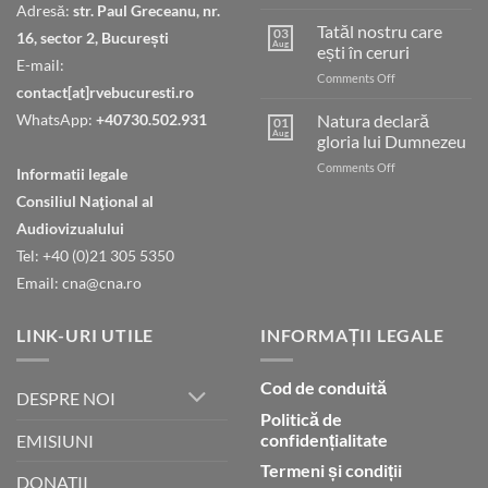
Judecata
Adresă:
str. Paul Greceanu, nr.
finală
Tatăl nostru care
03
16, sector 2, București
Aug
ești în ceruri
E-mail:
on
Comments Off
contact[at]rvebucuresti.ro
Tatăl
nostru
WhatsApp:
+40730.502.931
Natura declară
01
care
Aug
gloria lui Dumnezeu
ești
on
Comments Off
în
Informatii legale
Natura
ceruri
Consiliul Naţional al
declară
gloria
Audiovizualului
lui
Tel: +40 (0)21 305 5350
Dumnezeu
Email: cna@cna.ro
LINK-URI UTILE
INFORMAȚII LEGALE
Cod de conduită
DESPRE NOI
Politică de
confidențialitate
EMISIUNI
Termeni și condiții
DONATII