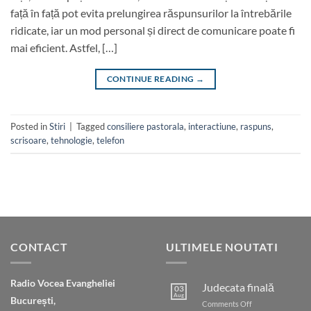
față în față pot evita prelungirea răspunsurilor la întrebările
ridicate, iar un mod personal și direct de comunicare poate fi
mai eficient. Astfel, […]
CONTINUE READING
→
Posted in
Stiri
|
Tagged
consiliere pastorala
,
interactiune
,
raspuns
,
scrisoare
,
tehnologie
,
telefon
CONTACT
ULTIMELE NOUTATI
Radio Vocea Evangheliei
Judecata finală
03
Aug
București,
on
Comments Off