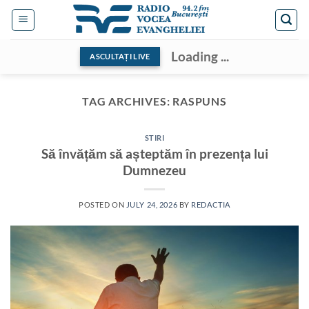
Skip
to
content
Loading ...
ASCULTAȚI LIVE
TAG ARCHIVES:
RASPUNS
STIRI
Să învățăm să așteptăm în prezența lui
Dumnezeu
POSTED ON
JULY 24, 2026
BY
REDACTIA