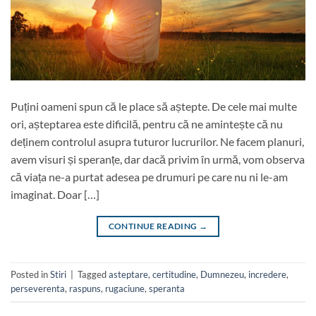
Puțini oameni spun că le place să aștepte. De cele mai multe
ori, așteptarea este dificilă, pentru că ne amintește că nu
deținem controlul asupra tuturor lucrurilor. Ne facem planuri,
avem visuri și speranțe, dar dacă privim în urmă, vom observa
că viața ne-a purtat adesea pe drumuri pe care nu ni le-am
imaginat. Doar […]
CONTINUE READING
→
Posted in
Stiri
|
Tagged
asteptare
,
certitudine
,
Dumnezeu
,
incredere
,
perseverenta
,
raspuns
,
rugaciune
,
speranta