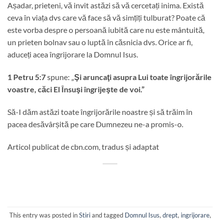
Așadar, prieteni, vă invit astăzi să vă cercetați inima. Există
ceva în viața dvs care vă face să vă simțiți tulburat? Poate că
este vorba despre o persoană iubită care nu este mântuită,
un prieten bolnav sau o luptă în căsnicia dvs. Orice ar fi,
aduceți acea îngrijorare la Domnul Isus.
1 Petru 5:7
spune: „
Şi aruncaţi asupra Lui toate îngrijorările
voastre, căci El Însuşi îngrijeşte de voi.”
Să-I dăm astăzi toate îngrijorările noastre și să trăim în
pacea desăvârșită pe care Dumnezeu ne-a promis-o.
Articol publicat de cbn.com, tradus și adaptat
This entry was posted in
Stiri
and tagged
Domnul Isus
,
drept
,
ingrijorare
,