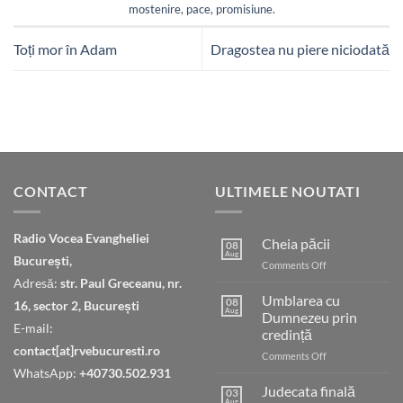
mostenire
,
pace
,
promisiune
.
Toți mor în Adam
Dragostea nu piere niciodată
CONTACT
ULTIMELE NOUTATI
Radio Vocea Evangheliei
Cheia păcii
08
Aug
București,
on
Comments Off
Cheia
Adresă:
str. Paul Greceanu, nr.
păcii
Umblarea cu
08
16, sector 2, București
Aug
Dumnezeu prin
E-mail:
credință
contact[at]rvebucuresti.ro
on
Comments Off
Umblarea
WhatsApp:
+40730.502.931
cu
Judecata finală
03
Dumnezeu
Aug