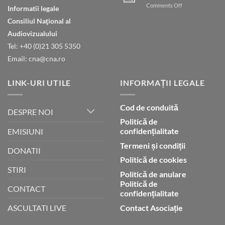
on
Comments Off
Informatii legale
prin
Judecata
credință
Consiliul Naţional al
finală
Audiovizualului
Tel: +40 (0)21 305 5350
Email: cna@cna.ro
LINK-URI UTILE
INFORMAȚII LEGALE
Cod de conduită
DESPRE NOI
Politică de
confidențialitate
EMISIUNI
Termeni și condiții
DONATII
Politică de cookies
STIRI
Politică de anulare
Politică de
CONTACT
confidențialitate
Contact Asociație
ASCULTATI LIVE