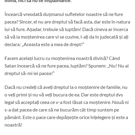
inima, nici să nu se înspăimânte.”
Încearcă vreodată dușmanul sufletelor noastre să ne fure
pacea? Sincer, el nu are dreptul să facă asta, dar este în natura
lui să fure. Așadar, trebuie să luptăm! Dacă cineva ar încerca
să vă ia moștenirea care vi se cuvine, l-ați da în judecată și ați
declara: „Aceasta este a mea de drept!”
Facem același lucru cu moștenirea noastră divină? Când
Satan încearcă să ne fure pacea, luptăm? Spunem: „Nu! Nu ai
dreptul să-mi iei pacea!”
Dacă nu credeți că aveți dreptul la o moștenire de familie, nu
o veți primi și nu vă veți bucura de ea. Dar este dreptul dvs
legal să acceptați ceea ce v-a fost lăsat ca moștenire. Nouă ni
s-a dat pacea de care să ne bucurăm cât timp suntem pe
pământ. Este o pace care depășește orice înțelegere și este a
noastră!