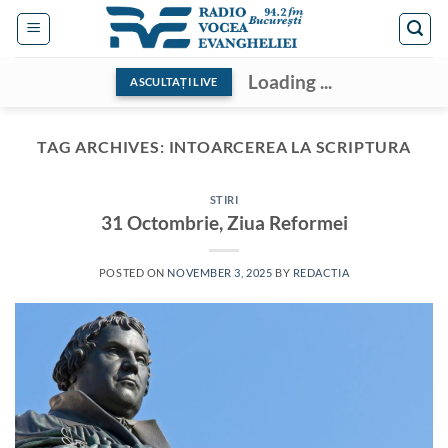
Skip
to
content
Loading ...
ASCULTAȚI LIVE
TAG ARCHIVES:
INTOARCEREA LA SCRIPTURA
STIRI
31 Octombrie, Ziua Reformei
POSTED ON
NOVEMBER 3, 2025
BY
REDACTIA