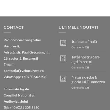
CONTACT
ULTIMELE NOUTATI
Radio Vocea Evangheliei
Judecata finală
03
Aug
București,
on
Comments Off
Judecata
Adresă:
str. Paul Greceanu, nr.
finală
Tatăl nostru care
03
16, sector 2, București
Aug
ești în ceruri
E-mail:
on
Comments Off
contact[at]rvebucuresti.ro
Tatăl
nostru
WhatsApp:
+40730.502.931
Natura declară
01
care
Aug
gloria lui Dumnezeu
ești
on
Comments Off
în
Informatii legale
Natura
ceruri
Consiliul Naţional al
declară
gloria
Audiovizualului
lui
Tel: +40 (0)21 305 5350
Dumnezeu