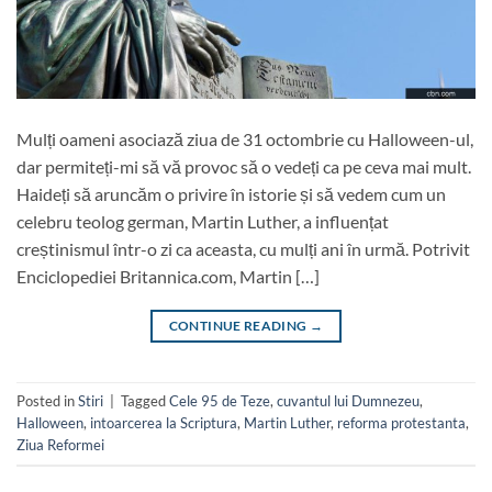
Mulți oameni asociază ziua de 31 octombrie cu Halloween-ul,
dar permiteți-mi să vă provoc să o vedeți ca pe ceva mai mult.
Haideți să aruncăm o privire în istorie și să vedem cum un
celebru teolog german, Martin Luther, a influențat
creștinismul într-o zi ca aceasta, cu mulți ani în urmă. Potrivit
Enciclopediei Britannica.com, Martin […]
CONTINUE READING
→
Posted in
Stiri
|
Tagged
Cele 95 de Teze
,
cuvantul lui Dumnezeu
,
Halloween
,
intoarcerea la Scriptura
,
Martin Luther
,
reforma protestanta
,
Ziua Reformei