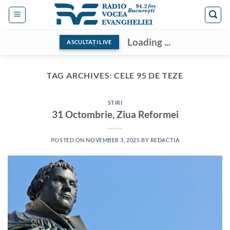
Skip
to
content
Loading ...
ASCULTAȚI LIVE
TAG ARCHIVES:
CELE 95 DE TEZE
STIRI
31 Octombrie, Ziua Reformei
POSTED ON
NOVEMBER 3, 2025
BY
REDACTIA