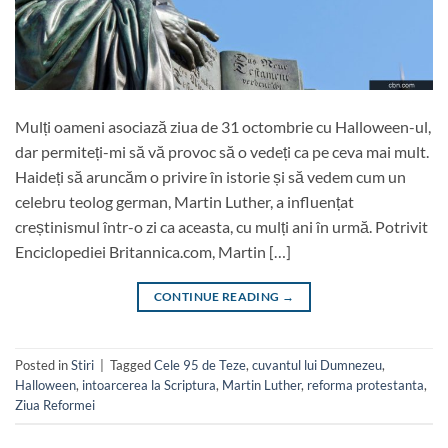
Mulți oameni asociază ziua de 31 octombrie cu Halloween-ul,
dar permiteți-mi să vă provoc să o vedeți ca pe ceva mai mult.
Haideți să aruncăm o privire în istorie și să vedem cum un
celebru teolog german, Martin Luther, a influențat
creștinismul într-o zi ca aceasta, cu mulți ani în urmă. Potrivit
Enciclopediei Britannica.com, Martin […]
CONTINUE READING
→
Posted in
Stiri
|
Tagged
Cele 95 de Teze
,
cuvantul lui Dumnezeu
,
Halloween
,
intoarcerea la Scriptura
,
Martin Luther
,
reforma protestanta
,
Ziua Reformei