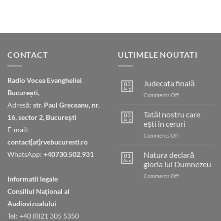
CONTACT
ULTIMELE NOUTATI
Radio Vocea Evangheliei
Judecata finală
03
Aug
București,
on
Comments Off
Judecata
Adresă:
str. Paul Greceanu, nr.
finală
Tatăl nostru care
03
16, sector 2, București
Aug
ești în ceruri
E-mail:
on
Comments Off
contact[at]rvebucuresti.ro
Tatăl
nostru
WhatsApp:
+40730.502.931
Natura declară
01
care
Aug
gloria lui Dumnezeu
ești
on
Comments Off
în
Informatii legale
Natura
ceruri
Consiliul Naţional al
declară
gloria
Audiovizualului
lui
Tel: +40 (0)21 305 5350
Dumnezeu