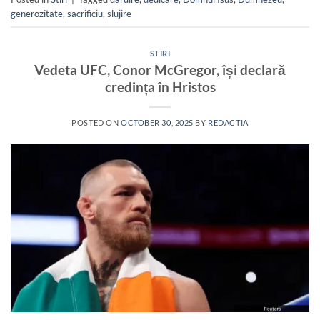
generozitate
,
sacrificiu
,
slujire
STIRI
Vedeta UFC, Conor McGregor, își declară
credința în Hristos
POSTED ON
OCTOBER 30, 2025
BY
REDACTIA