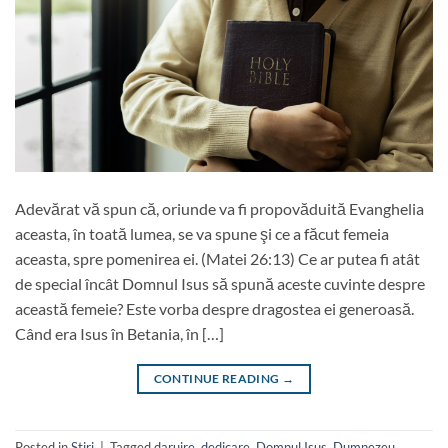
Adevărat vă spun că, oriunde va fi propovăduită Evanghelia
aceasta, în toată lumea, se va spune şi ce a făcut femeia
aceasta, spre pomenirea ei. (Matei 26:13) Ce ar putea fi atât
de special încât Domnul Isus să spună aceste cuvinte despre
această femeie? Este vorba despre dragostea ei generoasă.
Când era Isus în Betania, în […]
CONTINUE READING
→
Posted in
Stiri
|
Tagged
daruire
,
dedicare
,
Domnul Isus
,
Dumnezeu
,