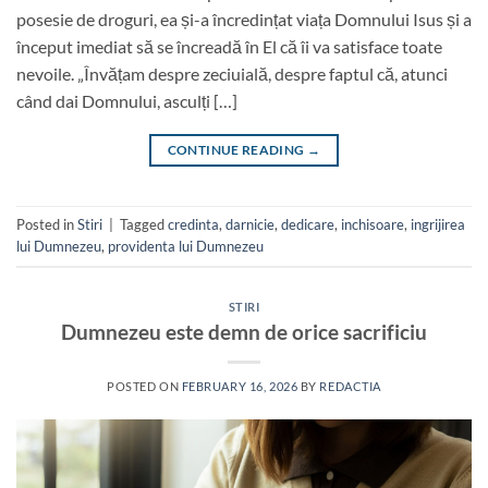
posesie de droguri, ea și-a încredințat viața Domnului Isus și a
început imediat să se încreadă în El că îi va satisface toate
nevoile. „Învățam despre zeciuială, despre faptul că, atunci
când dai Domnului, asculți […]
CONTINUE READING
→
Posted in
Stiri
|
Tagged
credinta
,
darnicie
,
dedicare
,
inchisoare
,
ingrijirea
lui Dumnezeu
,
providenta lui Dumnezeu
STIRI
Dumnezeu este demn de orice sacrificiu
POSTED ON
FEBRUARY 16, 2026
BY
REDACTIA