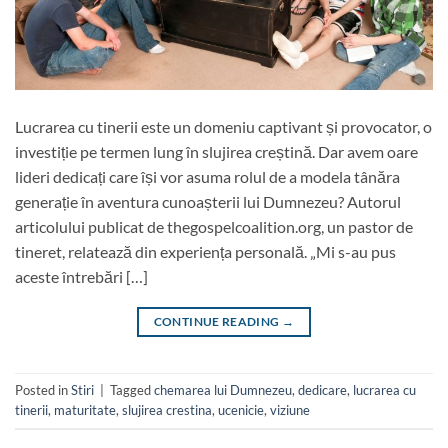
Lucrarea cu tinerii este un domeniu captivant și provocator, o
investiție pe termen lung în slujirea creștină. Dar avem oare
lideri dedicați care își vor asuma rolul de a modela tânăra
generație în aventura cunoașterii lui Dumnezeu? Autorul
articolului publicat de thegospelcoalition.org, un pastor de
tineret, relatează din experiența personală. „Mi s-au pus
aceste întrebări […]
CONTINUE READING
→
Posted in
Stiri
|
Tagged
chemarea lui Dumnezeu
,
dedicare
,
lucrarea cu
tinerii
,
maturitate
,
slujirea crestina
,
ucenicie
,
viziune