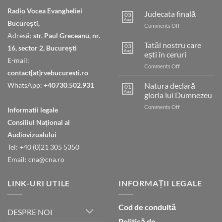
Radio Vocea Evangheliei
Judecata finală
03
Aug
București,
on
Comments Off
Judecata
Adresă:
str. Paul Greceanu, nr.
finală
Tatăl nostru care
03
16, sector 2, București
Aug
ești în ceruri
E-mail:
on
Comments Off
contact[at]rvebucuresti.ro
Tatăl
nostru
WhatsApp:
+40730.502.931
Natura declară
01
care
Aug
gloria lui Dumnezeu
ești
on
Comments Off
în
Informatii legale
Natura
ceruri
Consiliul Naţional al
declară
gloria
Audiovizualului
lui
Tel: +40 (0)21 305 5350
Dumnezeu
Email: cna@cna.ro
LINK-URI UTILE
INFORMAȚII LEGALE
Cod de conduită
DESPRE NOI
Politică de