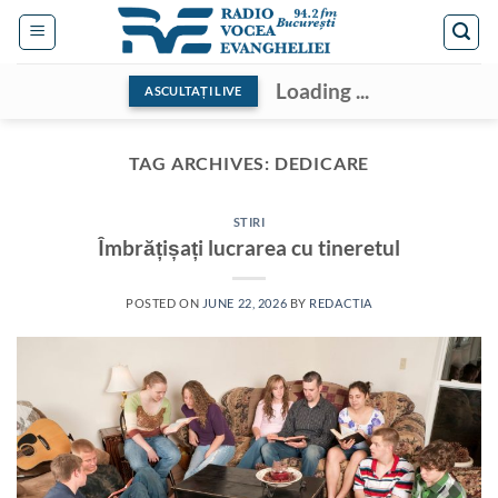
Skip
to
content
Loading ...
ASCULTAȚI LIVE
TAG ARCHIVES:
DEDICARE
STIRI
Îmbrățișați lucrarea cu tineretul
POSTED ON
JUNE 22, 2026
BY
REDACTIA