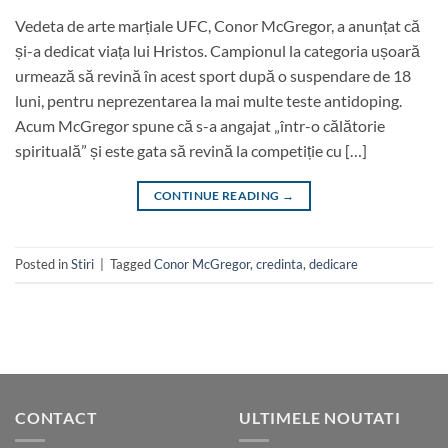
Vedeta de arte marțiale UFC, Conor McGregor, a anunțat că
și-a dedicat viața lui Hristos. Campionul la categoria ușoară
urmează să revină în acest sport după o suspendare de 18
luni, pentru neprezentarea la mai multe teste antidoping.
Acum McGregor spune că s-a angajat „într-o călătorie
spirituală” și este gata să revină la competiție cu […]
CONTINUE READING
→
Posted in
Stiri
|
Tagged
Conor McGregor
,
credinta
,
dedicare
CONTACT
ULTIMELE NOUTATI