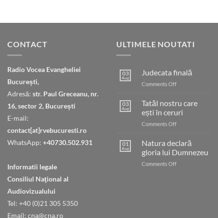
CONTACT
ULTIMELE NOUTATI
Radio Vocea Evangheliei
Judecata finală
03
Aug
București,
on
Comments Off
Judecata
Adresă:
str. Paul Greceanu, nr.
finală
Tatăl nostru care
03
16, sector 2, București
Aug
ești în ceruri
E-mail:
on
Comments Off
contact[at]rvebucuresti.ro
Tatăl
nostru
WhatsApp:
+40730.502.931
Natura declară
01
care
Aug
gloria lui Dumnezeu
ești
on
Comments Off
în
Informatii legale
Natura
ceruri
Consiliul Naţional al
declară
gloria
Audiovizualului
lui
Tel: +40 (0)21 305 5350
Dumnezeu
Email: cna@cna.ro