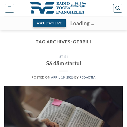
Skip
to
content
Loading ...
ASCULTAȚI LIVE
TAG ARCHIVES:
GERBILI
STIRI
Să dăm startul
POSTED ON
APRIL 18, 2026
BY
REDACTIA