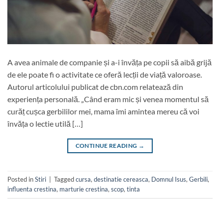
A avea animale de companie și a-i învăța pe copii să aibă grijă
de ele poate fi o activitate ce oferă lecții de viață valoroase.
Autorul articolului publicat de cbn.com relatează din
experiența personală. „Când eram mic și venea momentul să
curăț cușca gerbililor mei, mama îmi amintea mereu că voi
învăța o lectie utilă […]
CONTINUE READING
→
Posted in
Stiri
|
Tagged
cursa
,
destinatie cereasca
,
Domnul Isus
,
Gerbili
,
influenta crestina
,
marturie crestina
,
scop
,
tinta