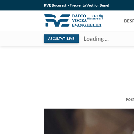
Skip
RVE Bucuresti - Frecventa Vestilor Bune!
to
content
DES
Loading ...
ASCULTAȚI LIVE
POS