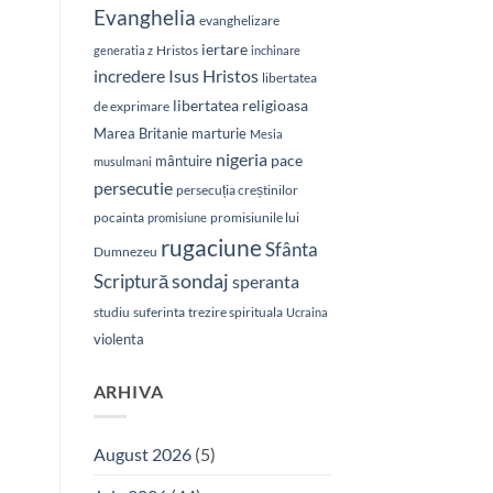
Evanghelia
evanghelizare
iertare
Hristos
generatia z
inchinare
Isus Hristos
incredere
libertatea
libertatea religioasa
de exprimare
Marea Britanie
marturie
Mesia
nigeria
pace
mântuire
musulmani
persecutie
persecuția creștinilor
pocainta
promisiunile lui
promisiune
rugaciune
Sfânta
Dumnezeu
sondaj
Scriptură
speranta
studiu
suferinta
trezire spirituala
Ucraina
violenta
ARHIVA
August 2026
(5)