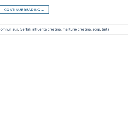
CONTINUE READING
→
omnul Isus
,
Gerbili
,
influenta crestina
,
marturie crestina
,
scop
,
tinta