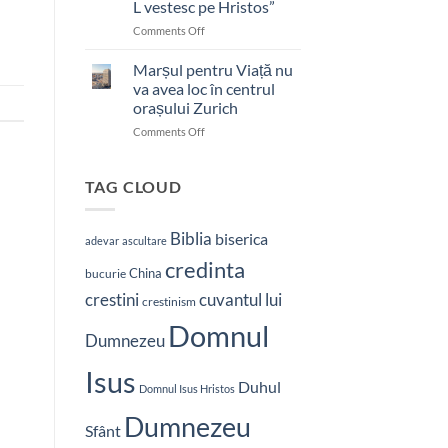
L vestesc pe Hristos”
on
Comments Off
Pastor
bătut
Marșul pentru Viață nu
cu
va avea loc în centrul
brutalitate
orașului Zurich
în
on
Comments Off
Nepal:
Marșul
„Sunt
pentru
și
Viață
mai
TAG CLOUD
nu
hotărât
va
să-
avea
L
Biblia
biserica
adevar
ascultare
loc
vestesc
credinta
în
pe
China
bucurie
centrul
Hristos”
crestini
cuvantul lui
orașului
crestinism
Zurich
Domnul
Dumnezeu
Isus
Duhul
Domnul Isus Hristos
Dumnezeu
Sfânt