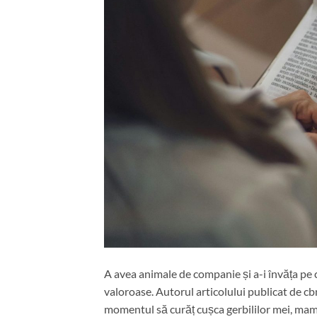
A avea animale de companie și a-i învăța pe cop
valoroase. Autorul articolului publicat de c
momentul să curăț cușca gerbililor mei, mama