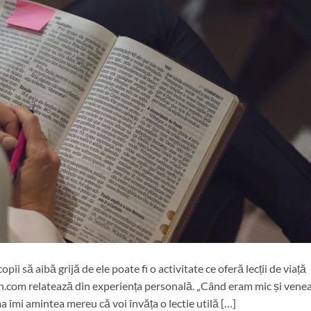
ii să aibă grijă de ele poate fi o activitate ce oferă lecții de viață
bn.com relatează din experiența personală. „Când eram mic și vene
 îmi amintea mereu că voi învăța o lectie utilă […]