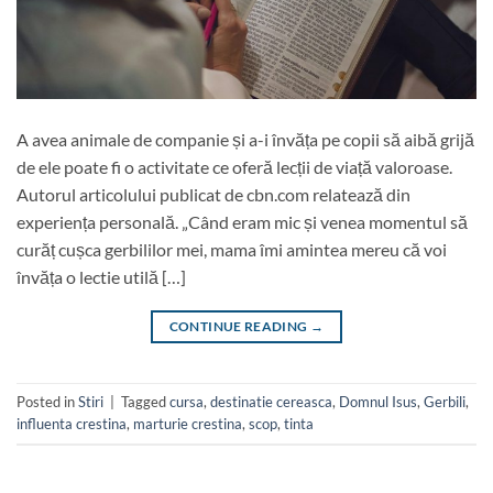
A avea animale de companie și a-i învăța pe copii să aibă grijă
de ele poate fi o activitate ce oferă lecții de viață valoroase.
Autorul articolului publicat de cbn.com relatează din
experiența personală. „Când eram mic și venea momentul să
curăț cușca gerbililor mei, mama îmi amintea mereu că voi
învăța o lectie utilă […]
CONTINUE READING
→
Posted in
Stiri
|
Tagged
cursa
,
destinatie cereasca
,
Domnul Isus
,
Gerbili
,
influenta crestina
,
marturie crestina
,
scop
,
tinta