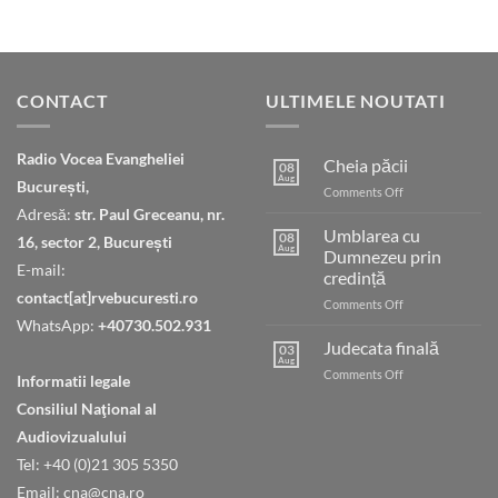
CONTACT
ULTIMELE NOUTATI
Radio Vocea Evangheliei
Cheia păcii
08
Aug
București,
on
Comments Off
Cheia
Adresă:
str. Paul Greceanu, nr.
păcii
Umblarea cu
08
16, sector 2, București
Aug
Dumnezeu prin
E-mail:
credință
contact[at]rvebucuresti.ro
on
Comments Off
Umblarea
WhatsApp:
+40730.502.931
cu
Judecata finală
03
Dumnezeu
Aug
on
Comments Off
Informatii legale
prin
Judecata
credință
Consiliul Naţional al
finală
Audiovizualului
Tel: +40 (0)21 305 5350
Email: cna@cna.ro