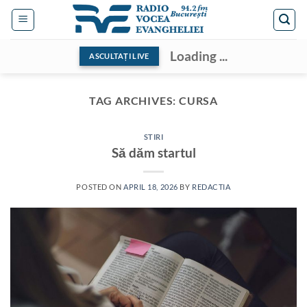
Skip
to
content
Loading ...
ASCULTAȚI LIVE
TAG ARCHIVES:
CURSA
STIRI
Să dăm startul
POSTED ON
APRIL 18, 2026
BY
REDACTIA