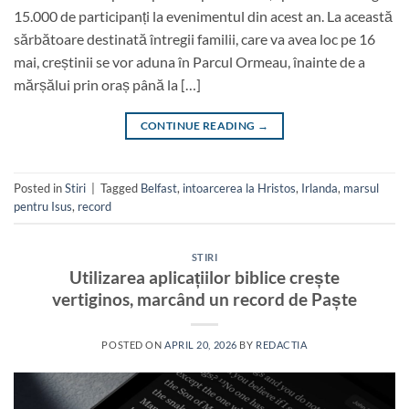
15.000 de participanți la evenimentul din acest an. La această
sărbătoare destinată întregii familii, care va avea loc pe 16
mai, creștinii se vor aduna în Parcul Ormeau, înainte de a
mărșălui prin oraș până la […]
CONTINUE READING
→
Posted in
Stiri
|
Tagged
Belfast
,
intoarcerea la Hristos
,
Irlanda
,
marsul
pentru Isus
,
record
STIRI
Utilizarea aplicațiilor biblice crește
vertiginos, marcând un record de Paște
POSTED ON
APRIL 20, 2026
BY
REDACTIA