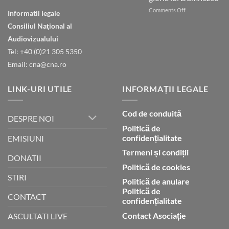
ești
on
Comments Off
în
Informatii legale
Natura
ceruri
Consiliul Naţional al
declară
gloria
Audiovizualului
lui
Tel: +40 (0)21 305 5350
Dumnezeu
Email: cna@cna.ro
LINK-URI UTILE
INFORMAȚII LEGALE
Cod de conduită
DESPRE NOI
Politică de
confidențialitate
EMISIUNI
Termeni și condiții
DONATII
Politică de cookies
STIRI
Politică de anulare
Politică de
CONTACT
confidențialitate
Contact Asociație
ASCULTATI LIVE