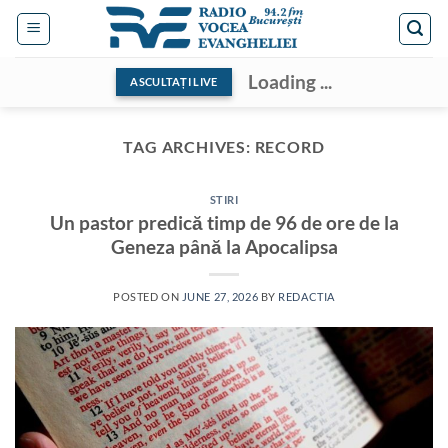
Skip
to
content
Loading ...
ASCULTAȚI LIVE
TAG ARCHIVES:
RECORD
STIRI
Un pastor predică timp de 96 de ore de la
Geneza până la Apocalipsa
POSTED ON
JUNE 27, 2026
BY
REDACTIA