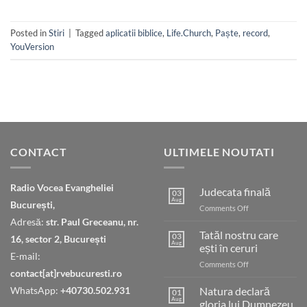
Posted in
Stiri
|
Tagged
aplicatii biblice
,
Life.Church
,
Paște
,
record
,
YouVersion
CONTACT
ULTIMELE NOUTATI
Radio Vocea Evangheliei
Judecata finală
03
Aug
București,
on
Comments Off
Judecata
Adresă:
str. Paul Greceanu, nr.
finală
Tatăl nostru care
03
16, sector 2, București
Aug
ești în ceruri
E-mail:
on
Comments Off
contact[at]rvebucuresti.ro
Tatăl
nostru
WhatsApp:
+40730.502.931
Natura declară
01
care
Aug
gloria lui Dumnezeu