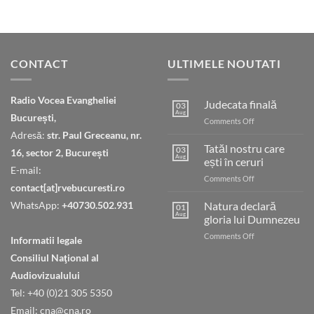
CONTACT
ULTIMELE NOUTATI
Radio Vocea Evangheliei
Judecata finală
03
Aug
București,
on
Comments Off
Judecata
Adresă:
str. Paul Greceanu, nr.
finală
Tatăl nostru care
03
16, sector 2, București
Aug
ești în ceruri
E-mail:
on
Comments Off
contact[at]rvebucuresti.ro
Tatăl
nostru
WhatsApp:
+40730.502.931
Natura declară
01
care
Aug
gloria lui Dumnezeu
ești
on
Comments Off
în
Informatii legale
Natura
ceruri
Consiliul Naţional al
declară
gloria
Audiovizualului
lui
Tel: +40 (0)21 305 5350
Dumnezeu
Email: cna@cna.ro