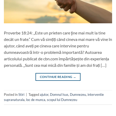
Proverbe 18:24: „Este un prieten care ţine mai mult la tine
decât un frate.” Cum vă simțiți când cineva mai mare vă vine în
ajutor, când aveți pe cineva care intervine pentru
dumneavoastră într-o problemă importantă? Autoarea
articolului publicat de cbn.com împărtășește din experiența
personală. „Sunt cea mai mică din familie și am doi frați […]
CONTINUE READING
→
Posted in
Stiri
|
Tagged
ajutor
,
Domnul Isus
,
Dumnezeu
,
interventie
supranaturala
,
loc de munca
,
scopul lui Dumnezeu