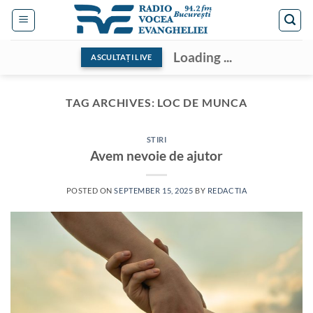
Skip
to
content
Loading ...
ASCULTAȚI LIVE
TAG ARCHIVES:
LOC DE MUNCA
STIRI
Avem nevoie de ajutor
POSTED ON
SEPTEMBER 15, 2025
BY
REDACTIA