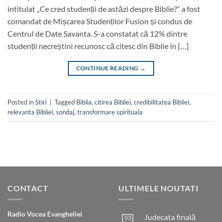
intitulat „Ce cred studenții de astăzi despre Biblie?” a fost
comandat de Mișcarea Studenților Fusion și condus de
Centrul de Date Savanta. S-a constatat că 12% dintre
studenții necreștini recunosc că citesc din Biblie în […]
CONTINUE READING
→
Posted in
Stiri
|
Tagged
Biblia
,
citirea Bibliei
,
credibilitatea Bibliei
,
relevanta Bibliei
,
sondaj
,
transformare spirituala
CONTACT
ULTIMELE NOUTATI
Radio Vocea Evangheliei
Judecata finală
03