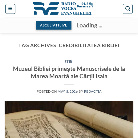
Skip
to
content
Loading ...
ASCULTAȚI LIVE
TAG ARCHIVES:
CREDIBILITATEA BIBLIEI
STIRI
Muzeul Bibliei primește Manuscrisele de la
Marea Moartă ale Cărții Isaia
POSTED ON
MAY 5, 2026
BY
REDACTIA