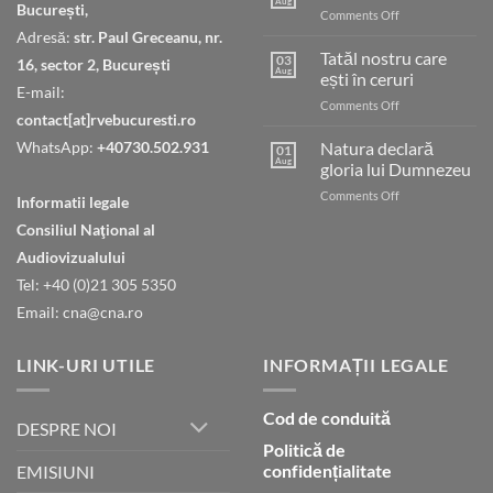
Aug
București,
on
Comments Off
Judecata
Adresă:
str. Paul Greceanu, nr.
finală
Tatăl nostru care
03
16, sector 2, București
Aug
ești în ceruri
E-mail:
on
Comments Off
contact[at]rvebucuresti.ro
Tatăl
nostru
WhatsApp:
+40730.502.931
Natura declară
01
care
Aug
gloria lui Dumnezeu
ești
on
Comments Off
în
Informatii legale
Natura
ceruri
Consiliul Naţional al
declară
gloria
Audiovizualului
lui
Tel: +40 (0)21 305 5350
Dumnezeu
Email: cna@cna.ro
LINK-URI UTILE
INFORMAȚII LEGALE
Cod de conduită
DESPRE NOI
Politică de
confidențialitate
EMISIUNI