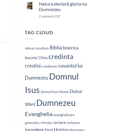
nostru
Natura declară gloria lui
care
Dumnezeu
ești
on
Comments Off
în
Natura
ceruri
declară
gloria
TAG CLOUD
lui
Dumnezeu
Biblia
biserica
adevar
ascultare
credinta
bucurie
China
crestini
cuvantul lui
crestinism
Domnul
Dumnezeu
Isus
Duhul
Domnul Isus Hristos
Dumnezeu
Sfânt
Evanghelia
evanghelizare
iertare
Hristos
generatia z
inchinare
Isus Hristos
incredere
libertatea