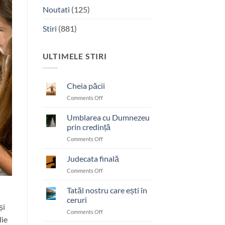
Noutati
(125)
Stiri
(881)
ULTIMELE STIRI
Cheia păcii
on
Comments Off
Cheia
păcii
Umblarea cu Dumnezeu
prin credință
on
Comments Off
Umblarea
cu
Judecata finală
Dumnezeu
on
Comments Off
prin
Judecata
credință
finală
Tatăl nostru care ești în
ceruri
și
on
Comments Off
lie
Tatăl