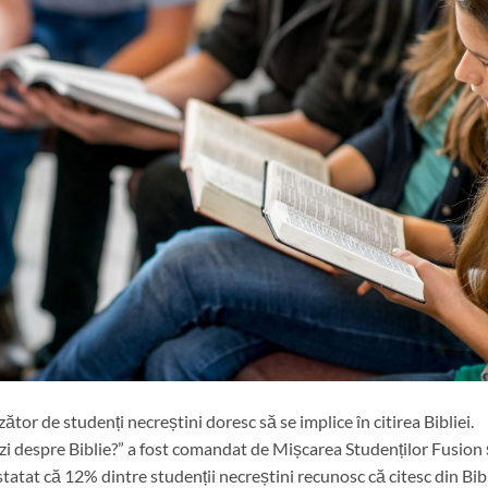
or de studenți necreștini doresc să se implice în citirea Bibliei.
ăzi despre Biblie?” a fost comandat de Mișcarea Studenților Fusion 
atat că 12% dintre studenții necreștini recunosc că citesc din Bib