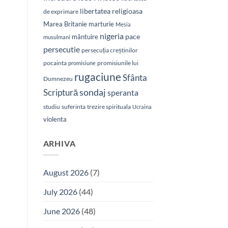
libertatea religioasa
de exprimare
Marea Britanie
marturie
Mesia
nigeria
pace
mântuire
musulmani
persecutie
persecuția creștinilor
pocainta
promisiunile lui
promisiune
rugaciune
Sfânta
Dumnezeu
sondaj
Scriptură
speranta
studiu
suferinta
trezire spirituala
Ucraina
violenta
ARHIVA
August 2026
(7)
July 2026
(44)
June 2026
(48)