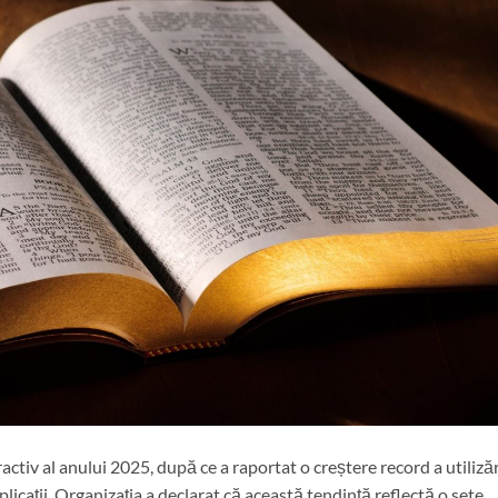
ctiv al anului 2025, după ce a raportat o creștere record a utilizăr
 aplicații. Organizația a declarat că această tendință reflectă o sete