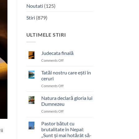
Noutati
(125)
Stiri
(879)
ULTIMELE STIRI
Judecata finală
on
Comments Off
Judecata
finală
Tatăl nostru care ești în
ceruri
on
Comments Off
Tatăl
nostru
Natura declară gloria lui
care
Dumnezeu
ești
on
Comments Off
în
Natura
ceruri
declară
Pastor bătut cu
gloria
brutalitate în Nepal:
ii
lui
„Sunt și mai hotărât să-
Dumnezeu