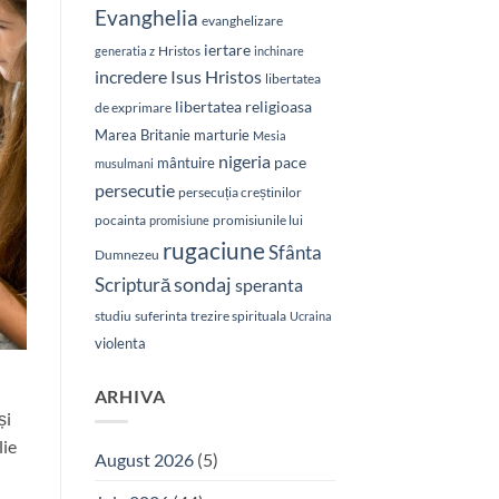
Evanghelia
evanghelizare
iertare
Hristos
generatia z
inchinare
Isus Hristos
incredere
libertatea
libertatea religioasa
de exprimare
Marea Britanie
marturie
Mesia
nigeria
pace
mântuire
musulmani
persecutie
persecuția creștinilor
pocainta
promisiunile lui
promisiune
rugaciune
Sfânta
Dumnezeu
sondaj
Scriptură
speranta
studiu
suferinta
trezire spirituala
Ucraina
violenta
ARHIVA
și
lie
August 2026
(5)