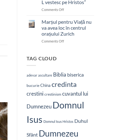
L vestesc pe Hristos”
on
Comments Off
Pastor
bătut
Marșul pentru Viață nu
cu
va avea loc în centrul
brutalitate
orașului Zurich
în
on
Comments Off
Nepal:
Marșul
„Sunt
pentru
și
Viață
mai
TAG CLOUD
nu
hotărât
va
să-
avea
L
Biblia
biserica
adevar
ascultare
loc
vestesc
credinta
în
pe
China
bucurie
centrul
Hristos”
crestini
cuvantul lui
orașului
crestinism
Zurich
Domnul
Dumnezeu
Isus
Duhul
Domnul Isus Hristos
Dumnezeu
Sfânt