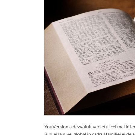
YouVersion a dezvăluit versetul cel mai intera
Bibliei la nivel global în cadrul familiei ei de