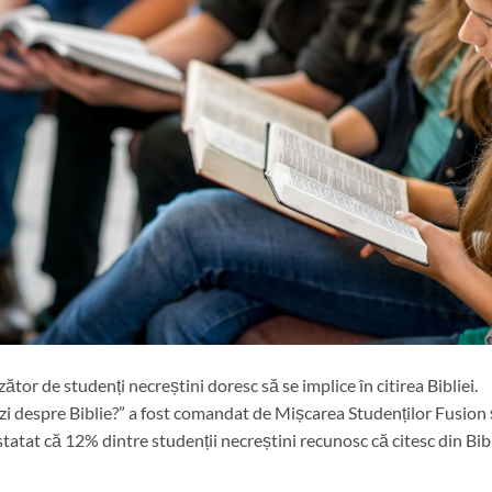
or de studenți necreștini doresc să se implice în citirea Bibliei.
ăzi despre Biblie?” a fost comandat de Mișcarea Studenților Fusion 
atat că 12% dintre studenții necreștini recunosc că citesc din Bib