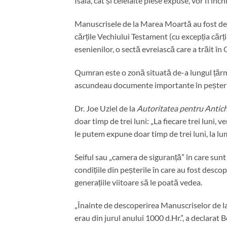
Isaia, cât și celelalte piese expuse, vor fi înch
Manuscrisele de la Marea Moartă au fost desc
cărțile Vechiului Testament (cu excepția cărții
esenienilor, o sectă evreiască care a trăit î
Qumran este o zonă situată de-a lungul țăr
ascundeau documente importante în peșteri p
Dr. Joe Uziel de la
Autoritatea pentru Antich
doar timp de trei luni: „La fiecare trei luni,
le putem expune doar timp de trei luni, la lum
Seiful sau „camera de siguranță” în care sun
condițiile din peșterile în care au fost desco
generațiile viitoare să le poată vedea.
„Înainte de descoperirea Manuscriselor de l
erau din jurul anului 1000 d.Hr.”, a declarat 