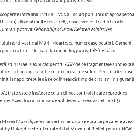
ise într-un seif timp de cinci ani, potrivit
WNG
.
operite între anii 1947 și 1956 și includ porțiuni din aproape to
 Estera), din mai multe texte religioase evreiești și din istoria
n Qumran, potrivit
Fellowship of Israel Related Ministries
.
mului nord-vestic al Mării Moarte, cu numeroase peșteri. Oamenii
entru a le feri de mâinile romanilor, potrivit
Britannica
.
ități
din Israel a explicat pentru
CBN
de ce fragmentele sunt expu
 venim și schimbăm sulurile cu un nou set de suluri. Pentru a le conse
ină, iar apoi trebuie să se odihnească timp de cinci ani în siguranță
t păstrate este o încăpere cu un climat controlat care reproduce
perite. Acest lucru minimalizează deteriorarea, astfel încât și
a Marea Moartă, cele mai vechi manuscrise ebraice pe care le ave
Bobby Duke, directorul curatorial al
Muzeului Bibliei
, pentru
WNG