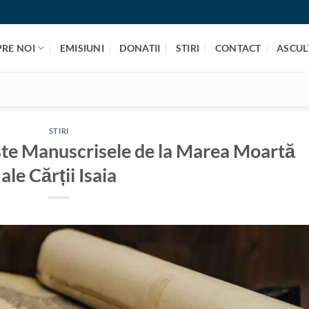
PRE NOI
EMISIUNI
DONATII
STIRI
CONTACT
ASCULT
STIRI
ște Manuscrisele de la Marea Moartă
ale Cărții Isaia