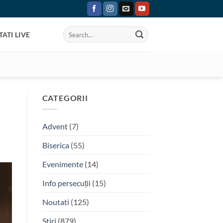
ATI LIVE
CATEGORII
Advent
(7)
Biserica
(55)
Evenimente
(14)
Info persecuții
(15)
Noutati
(125)
Stiri
(879)