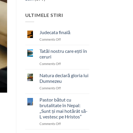
ULTIMELE STIRI
Judecata finală
on
Comments Off
Judecata
finală
Tatăl nostru care ești în
ceruri
on
Comments Off
Tatăl
nostru
Natura declară gloria lui
care
Dumnezeu
ești
on
Comments Off
în
Natura
ceruri
declară
Pastor bătut cu
gloria
brutalitate în Nepal:
lui
„Sunt și mai hotărât să-
Dumnezeu
L vestesc pe Hristos”
on
Comments Off
Pastor