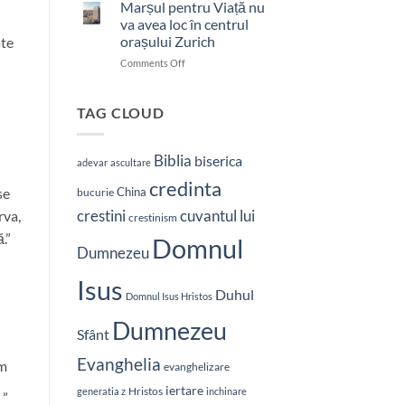
bătut
Marșul pentru Viață nu
cu
va avea loc în centrul
brutalitate
orașului Zurich
ate
în
on
Comments Off
Nepal:
Marșul
„Sunt
pentru
și
Viață
mai
TAG CLOUD
nu
hotărât
va
să-
avea
L
Biblia
biserica
adevar
ascultare
loc
vestesc
credinta
în
pe
China
se
bucurie
centrul
Hristos”
crestini
cuvantul lui
rva,
orașului
crestinism
Zurich
.”
Domnul
Dumnezeu
Isus
Duhul
Domnul Isus Hristos
Dumnezeu
Sfânt
Evanghelia
am
evanghelizare
. „
iertare
Hristos
generatia z
inchinare