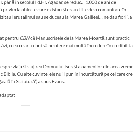
Hr. până în secolul I d.Hr. Așadar, se reduc… 1.000 de ani de
privim la obiecte care existau și erau citite de o comunitate în
izitau Ierusalimul sau se duceau la Marea Galileei… ne dau fiori”, a
rat pentru
CBN
că Manuscrisele de la Marea Moartă sunt practic
stăzi, ceea ce ar trebui să ne ofere mai multă încredere în credibilit
spre viața și slujirea Domnului Isus și a oamenilor din acea vreme
Biblia. Cu alte cuvinte, ele nu îi pun în încurcătură pe cei care cre
eșeală în Scriptură”, a spus Evans.
 adaptat