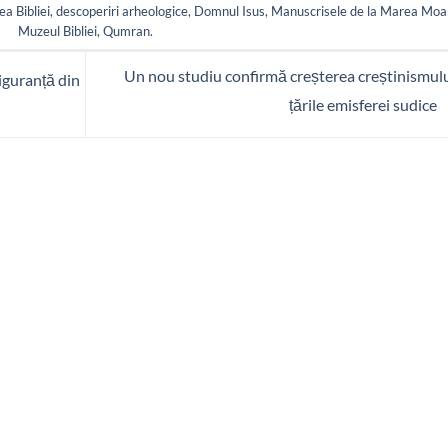
ea Bibliei
,
descoperiri arheologice
,
Domnul Isus
,
Manuscrisele de la Marea Moa
Muzeul Bibliei
,
Qumran
.
Un nou studiu confirmă creșterea creștinismulu
siguranță din
țările emisferei sudice