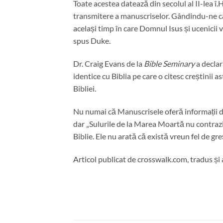
Toate acestea datează din secolul al II-lea î.
transmitere a manuscriselor. Gândindu-ne că 
același timp în care Domnul Isus și ucenicii v
spus Duke.
Dr. Craig Evans de la
Bible Seminary
a decla
identice cu Biblia pe care o citesc creștinii a
Bibliei.
Nu numai că Manuscrisele oferă informații de
dar „Sulurile de la Marea Moartă nu contrazic 
Biblie. Ele nu arată că există vreun fel de gr
Articol publicat de crosswalk.com, tradus și