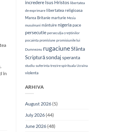
Isus Hristos
incredere
libertatea
libertatea religioasa
de exprimare
Marea Britanie
marturie
Mesia
nigeria
pace
mântuire
musulmani
persecutie
persecuția creștinilor
pocainta
promisiunile lui
promisiune
atea
rugaciune
Sfânta
Dumnezeu
sondaj
Scriptură
speranta
,
studiu
suferinta
trezire spirituala
Ucraina
violenta
d în
ARHIVA
August 2026
(5)
July 2026
(44)
June 2026
(48)