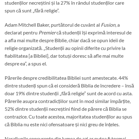
studenților necreștini și la 27% în rândul studenților care
spun că sunt „fără religie”.
Adam Mitchell Baker, purtătorul de cuvânt al
Fusion
, a
declarat pentru
Premier
că studenții își exprimă interesul de
a afla mai multe despre Biblie, chiar dacă se opun ideii de
religie organizată. „Studenții au opinii diferite cu privire la
fiabilitatea [a Bibliei], dar totuși doresc să afle mai multe
despre ea”, a spus el.
Părerile despre credibilitatea Bibliei sunt amestecate. 44%
dintre studenți spun că ei consideră Biblia de încredere – însă
doar 19% dintre studenții „fără religie” sunt de acord cu asta.
Părerile asupra contradicțiilor sunt în mod similar împărțite,
52% dintre studenții necreștini fiind de părere că Biblia se
contrazice. Cu toate acestea, majoritatea studenților au spus
că Biblia nu este nici ofensatoare și nici greu de înțeles.
Narațiunile concurente din lumea de azi ar putea fi tocmai