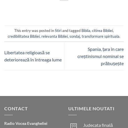
This entry was posted in
Stiri
and tagged
Biblia
,
citirea Bibliei
,
credibilitatea Bibliei
,
relevanta Bibliei
,
sondaj
,
transformare spirituala
.
Spania, țara în care
Libertatea religioasă se
creștinismul nominal se
deteriorează în întreaga lume
prăbușește
CONTACT
ULTIMELE NOUTATI
Radio Vocea Evangheliei
Judecata finală
03