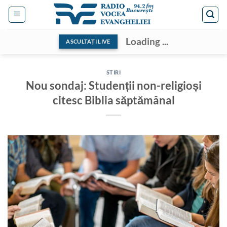
Skip
to
content
Loading ...
ASCULTAȚI LIVE
STIRI
Nou sondaj: Studenții non-religioși
citesc Biblia săptămânal