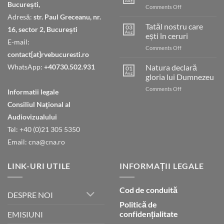
Aug
București,
on
Comments Off
Judecata
Adresă:
str. Paul Greceanu, nr.
finală
Tatăl nostru care
03
16, sector 2, București
Aug
ești în ceruri
E-mail:
on
Comments Off
contact[at]rvebucuresti.ro
Tatăl
nostru
WhatsApp:
+40730.502.931
Natura declară
01
care
Aug
gloria lui Dumnezeu
ești
on
Comments Off
în
Informatii legale
Natura
ceruri
Consiliul Naţional al
declară
gloria
Audiovizualului
lui
Tel: +40 (0)21 305 5350
Dumnezeu
Email: cna@cna.ro
LINK-URI UTILE
INFORMAȚII LEGALE
Cod de conduită
DESPRE NOI
Politică de
confidențialitate
EMISIUNI