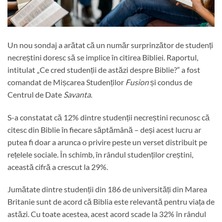
Un nou sondaj a arătat că un număr surprinzător de studenți
necreștini doresc să se implice în citirea Bibliei. Raportul,
intitulat „Ce cred studenții de astăzi despre Biblie?” a fost
comandat de Mișcarea Studenților
Fusion
și condus de
Centrul de Date
Savanta
.
S-a constatat că 12% dintre studenții necreștini recunosc că
citesc din Biblie în fiecare săptămână – deși acest lucru ar
putea fi doar a arunca o privire peste un verset distribuit pe
rețelele sociale. În schimb, în rândul studenților creștini,
această cifră a crescut la 29%.
Jumătate dintre studenții din 186 de universități din Marea
Britanie sunt de acord că Biblia este relevantă pentru viața de
astăzi. Cu toate acestea, acest acord scade la 32% în rândul