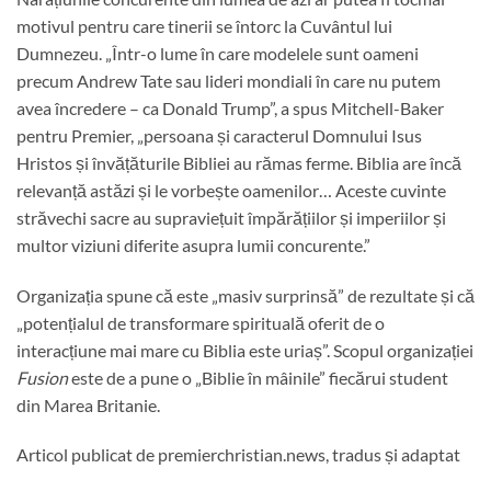
motivul pentru care tinerii se întorc la Cuvântul lui
Dumnezeu. „Într-o lume în care modelele sunt oameni
precum Andrew Tate sau lideri mondiali în care nu putem
avea încredere – ca Donald Trump”, a spus Mitchell-Baker
pentru Premier, „persoana și caracterul Domnului Isus
Hristos și învățăturile Bibliei au rămas ferme. Biblia are încă
relevanță astăzi și le vorbește oamenilor… Aceste cuvinte
străvechi sacre au supraviețuit împărățiilor și imperiilor și
multor viziuni diferite asupra lumii concurente.”
Organizația spune că este „masiv surprinsă” de rezultate și că
„potențialul de transformare spirituală oferit de o
interacțiune mai mare cu Biblia este uriaș”. Scopul organizației
Fusion
este de a pune o „Biblie în mâinile” fiecărui student
din Marea Britanie.
Articol publicat de premierchristian.news, tradus și adaptat