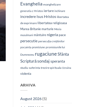
Evanghelia
evanghelizare
iertare
Hristos
generatia z
inchinare
Isus Hristos
incredere
libertatea
libertatea religioasa
de exprimare
Marea Britanie
marturie
Mesia
nigeria
pace
mântuire
musulmani
persecutie
persecuția creștinilor
pocainta
promisiunile lui
promisiune
rugaciune
Sfânta
Dumnezeu
sondaj
Scriptură
speranta
studiu
suferinta
trezire spirituala
Ucraina
violenta
ARHIVA
August 2026
(5)