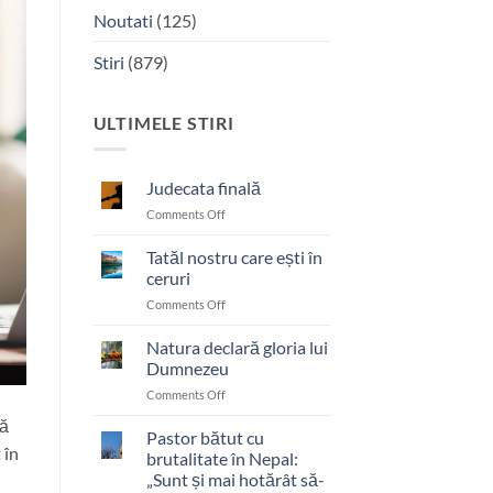
Noutati
(125)
Stiri
(879)
ULTIMELE STIRI
Judecata finală
on
Comments Off
Judecata
finală
Tatăl nostru care ești în
ceruri
on
Comments Off
Tatăl
nostru
Natura declară gloria lui
care
Dumnezeu
ești
on
Comments Off
în
Natura
ceruri
că
declară
Pastor bătut cu
 în
gloria
brutalitate în Nepal:
lui
„Sunt și mai hotărât să-
Dumnezeu