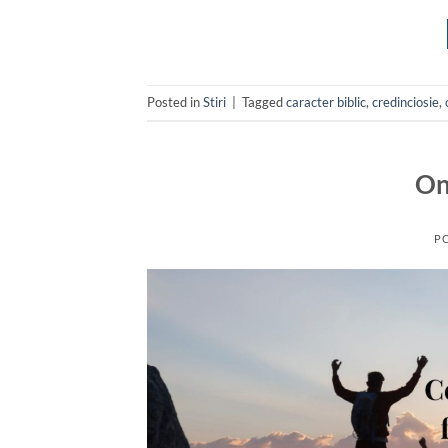
Posted in
Stiri
|
Tagged
caracter biblic
,
credinciosie
,
On
P