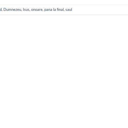
d
,
Dumnezeu
,
Isus
,
onoare
,
pana la final
,
saul