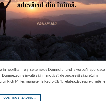
ă în neprihănire și se teme de Domnul „nu-și ia vorba înapoi dacă
ns, Dumnezeu ne învață să fim motivați de onoare și să prețuim
ului, Rich Miller, manager la Radio CBN, relatează despre urmările
CONTINUE READING
→