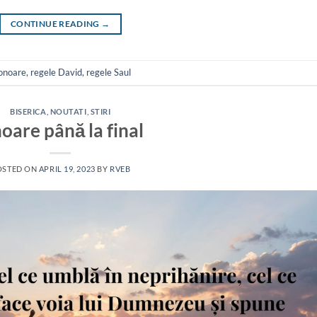
CONTINUE READING
→
onoare
,
regele David
,
regele Saul
BISERICA
,
NOUTATI
,
STIRI
oare până la final
OSTED ON
APRIL 19, 2023
BY
RVEB