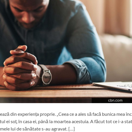
tează din experiența proprie. „Ceea ce a ales să facă bunica mea în
 ei soț, în casa ei, până la moartea acestuia. A făcut tot ce i-a stat
mele lui de sănătate s-au agravat. […]