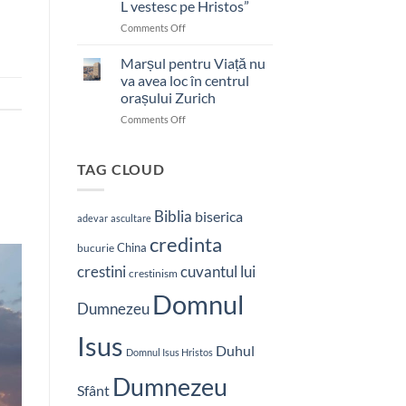
L vestesc pe Hristos”
on
Comments Off
Pastor
bătut
Marșul pentru Viață nu
cu
va avea loc în centrul
brutalitate
orașului Zurich
în
on
Comments Off
Nepal:
Marșul
„Sunt
pentru
și
Viață
mai
TAG CLOUD
nu
hotărât
va
să-
avea
L
Biblia
biserica
adevar
ascultare
loc
vestesc
credinta
în
pe
China
bucurie
centrul
Hristos”
crestini
cuvantul lui
orașului
crestinism
Zurich
Domnul
Dumnezeu
Isus
Duhul
Domnul Isus Hristos
Dumnezeu
Sfânt